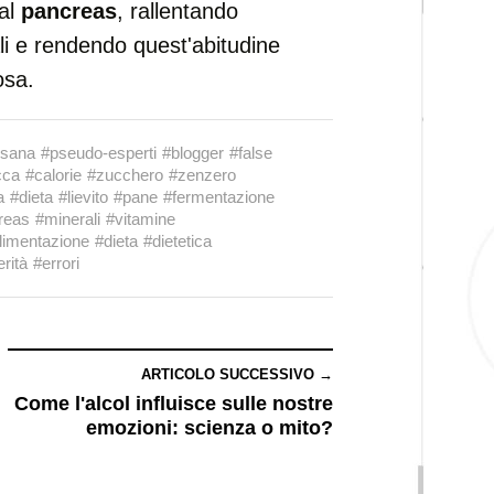
al
pancreas
, rallentando
li e rendendo quest'abitudine
osa.
 sana
#pseudo-esperti
#blogger
#false
cca
#calorie
#zucchero
#zenzero
a
#dieta
#lievito
#pane
#fermentazione
reas
#minerali
#vitamine
limentazione
#dieta
#dietetica
rità
#errori
ARTICOLO SUCCESSIVO →
Come l'alcol influisce sulle nostre
emozioni: scienza o mito?