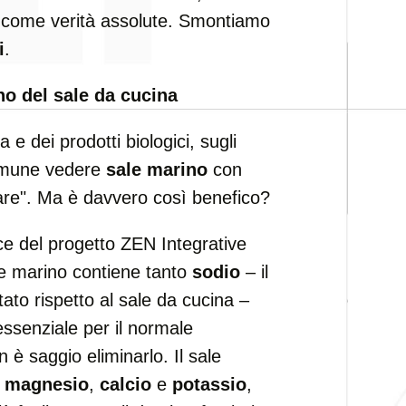
come verità assolute. Smontiamo
i
.
ano del sale da cucina
e dei prodotti biologici, sugli
comune vedere
sale marino
con
tare". Ma è davvero così benefico?
e del progetto ZEN Integrative
ale marino contiene tanto
sodio
– il
to rispetto al sale da cucina –
 essenziale per il normale
 è saggio eliminarlo. Il sale
e
magnesio
,
calcio
e
potassio
,