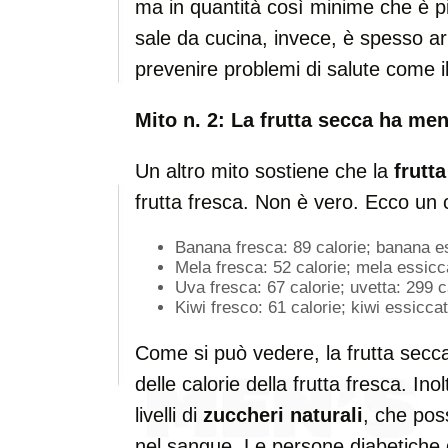
ma in quantità così minime che è più 
sale da cucina, invece, è spesso ar
prevenire problemi di salute come il 
Mito n. 2: La frutta secca ha men
Un altro mito sostiene che la
frutt
frutta fresca. Non è vero. Ecco un c
Banana fresca: 89 calorie; banana es
Mela fresca: 52 calorie; mela essicc
Uva fresca: 67 calorie; uvetta: 299 c
Kiwi fresco: 61 calorie; kiwi essicca
Come si può vedere, la frutta secca 
delle calorie della frutta fresca. Inol
livelli di
zuccheri naturali
, che pos
nel sangue. Le persone diabetiche