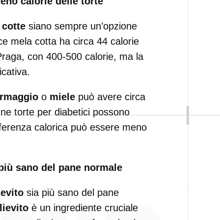
eno calorie delle torte
 cotte
siano sempre un’opzione
ce mela cotta ha circa 44 calorie
 Praga, con 400-500 calorie, ma la
icativa.
ormaggio
o
miele
può avere circa
une torte per diabetici possono
ifferenza calorica può essere meno
è più sano del pane normale
ievito
sia più sano del pane
lievito
è un ingrediente cruciale