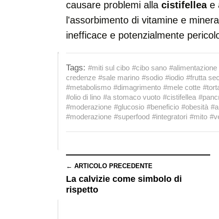
causare problemi alla
cistifellea
e 
l'assorbimento di vitamine e minera
inefficace e potenzialmente pericol
Tags:
#miti sul cibo
#cibo sano
#alimentazione
credenze
#sale marino
#sodio
#iodio
#frutta se
#metabolismo
#dimagrimento
#mele cotte
#tort
#olio di lino
#a stomaco vuoto
#cistifellea
#panc
#moderazione
#glucosio
#beneficio
#obesità
#a
#moderazione
#superfood
#integratori
#mito
#ve
← ARTICOLO PRECEDENTE
La calvizie come simbolo di
rispetto