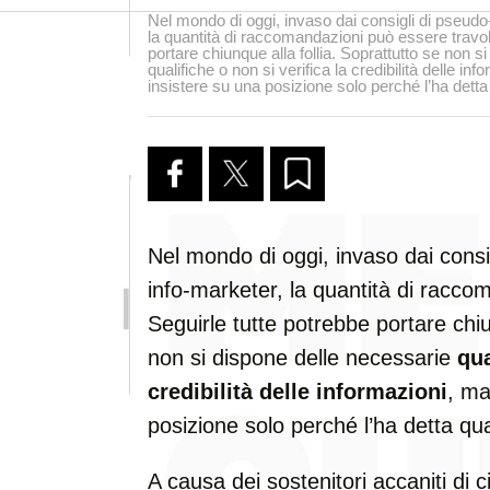
Nel mondo di oggi, invaso dai consigli di pseudo-
la quantità di raccomandazioni può essere travol
portare chiunque alla follia. Soprattutto se non s
qualifiche o non si verifica la credibilità delle in
insistere su una posizione solo perché l’ha detta
Nel mondo di oggi, invaso dai consi
info-marketer, la quantità di racco
Seguirle tutte potrebbe portare chiu
non si dispone delle necessarie
qua
credibilità delle informazioni
, ma
posizione solo perché l’ha detta qu
A causa dei sostenitori accaniti di c