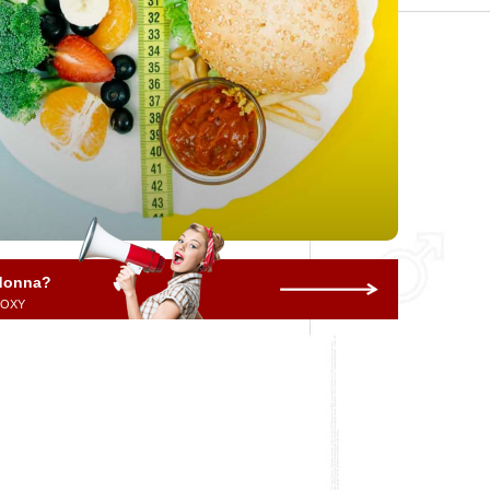
 donna?
 ROXY