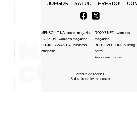
JUEGOS
SALUD
FRESCO!
СO
MENSCULT.UA
- men's magazine
ROXY7.NET
- women's
ROXY.UA
- women's magazine
magazine
BUSINESSMAN.UA
- business
BUDUEMO.COM
- building
magazine
portal
4kiev.com
- market
archivo de noticias
© developed by
mc design