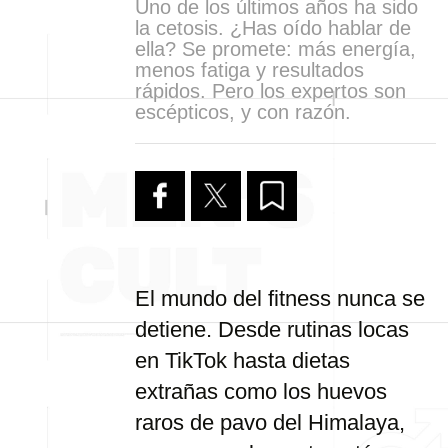
Uno de los últimos años ha sido
la cetosis. ¿Has oído hablar de
ella? Se promete: más energía,
menos fatiga y resultados
rápidos. Pero los expertos son
escépticos, y con razón.
El mundo del fitness nunca se
detiene. Desde rutinas locas
en TikTok hasta dietas
extrañas como los huevos
raros de pavo del Himalaya,