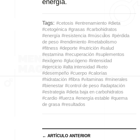
energía.
Tags:
#cetosis
#entrenamiento
#dieta
#cetogénica
#grasas
#carbohidratos
#energía
#resistencia
#músculos
#pérdida
de peso
#rendimiento
#metabolismo
#fitness
#deporte
#nutrición
#salud
#estamina
#recuperación
#suplementos
#exógeno
#glucógeno
#intensidad
#ejercicio
#alta intensidad
#keto
#desempeño
#cuerpo
#calorías
#hidratación
#fibra
#vitaminas
#minerales
#bienestar
#control de peso
#adaptación
#estrategia
#dieta baja en carbohidratos
#cardio
#fuerza
#energía estable
#quema
de grasa
#resultados
← ARTÍCULO ANTERIOR