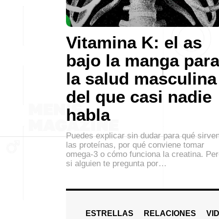
Vitamina K: el as
bajo la manga par
la salud masculina
del que casi nadie
habla
Puedes explicar sin dudar para qué sirve
las proteínas, por qué conviene tomar
omega-3 o cómo funciona la creatina. Pe
si alguien te pregunta por…
ESTRELLAS
RELACIONES
VI