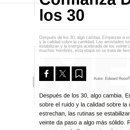
los 30
Después de los 30, algo cambia. Empiezas a valo
y la calidad sobre la cantidad. Las amistades se
estabilizan y la energía acelerada de los veinte
muchos hombres, esta etapa no se trata de fiest
Autor: Edward Roost
Después de los 30, algo cambia. E
sobre el ruido y la calidad sobre l
estrechan, las rutinas se estabiliza
veinte da paso a algo más sólido.