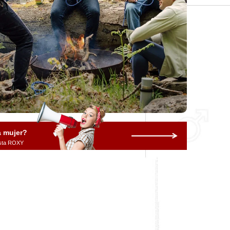
a mujer?
vista ROXY