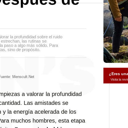
rar la profundidad sobre el ruido
 estrechan, las rutinas se
 da paso a algo más sólido. Para
as, sino de propósito.
¿Eres un
Fuente: Menscult.net
Visita la re
mpiezas a valorar la profundidad
a cantidad. Las amistades se
n y la energía acelerada de los
 Para muchos hombres, esta etapa