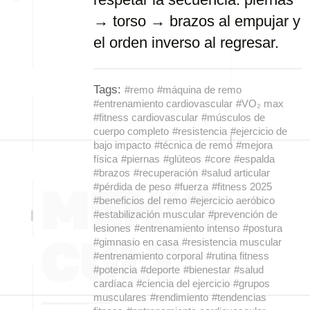
→ torso → brazos al empujar y
el orden inverso al regresar.
Tags:
#remo
#máquina de remo
#entrenamiento cardiovascular
#VO₂ max
#fitness cardiovascular
#músculos de
cuerpo completo
#resistencia
#ejercicio de
bajo impacto
#técnica de remo
#mejora
física
#piernas
#glúteos
#core
#espalda
#brazos
#recuperación
#salud articular
#pérdida de peso
#fuerza
#fitness 2025
#beneficios del remo
#ejercicio aeróbico
#estabilización muscular
#prevención de
lesiones
#entrenamiento intenso
#postura
#gimnasio en casa
#resistencia muscular
#entrenamiento corporal
#rutina fitness
#potencia
#deporte
#bienestar
#salud
cardíaca
#ciencia del ejercicio
#grupos
musculares
#rendimiento
#tendencias