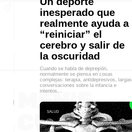
Un deporte
inesperado que
realmente ayuda a
“reiniciar” el
cerebro y salir de
la oscuridad
Cuando se habla de depresión,
normalmente se piensa en cosas
complejas: terapia, antidepresivos, largas
conversaciones sobre la infancia e
intentos…
SALUD