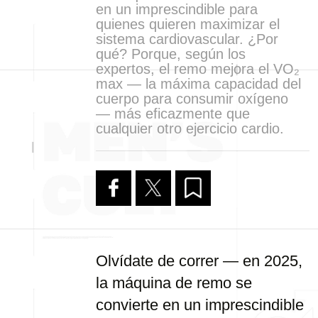
en un imprescindible para
quienes quieren maximizar el
sistema cardiovascular. ¿Por
qué? Porque, según los
expertos, el remo mejora el VO₂
max — la máxima capacidad del
cuerpo para consumir oxígeno
— más eficazmente que
cualquier otro ejercicio cardio.
Olvídate de correr — en 2025,
la máquina de remo se
convierte en un imprescindible