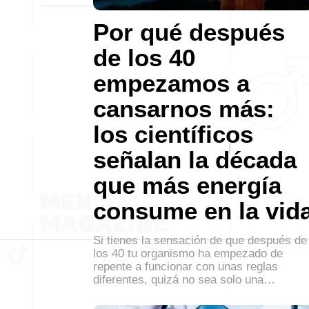
Por qué después
de los 40
empezamos a
cansarnos más:
los científicos
señalan la década
que más energía
consume en la vid
Si tienes la sensación de que después de
los 40 tu organismo ha empezado de
repente a funcionar con unas reglas
diferentes, quizá no sea solo una…