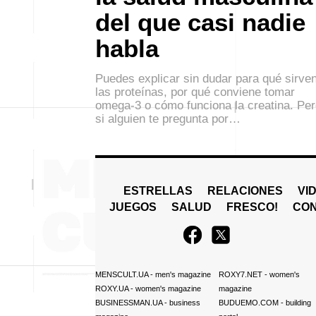
del que casi nadie
habla
Puedes explicar sin dudar para qué sirve
las proteínas, por qué conviene tomar
omega-3 o cómo funciona la creatina. Pe
si alguien te pregunta por…
ESTRELLAS
RELACIONES
VI
JUEGOS
SALUD
FRESCO!
СO
MENSCULT.UA
- men's magazine
ROXY7.NET
- women's
ROXY.UA
- women's magazine
magazine
BUSINESSMAN.UA
- business
BUDUEMO.COM
- building