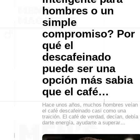
hombres o un
simple
compromiso? Por
qué el
descafeinado
puede ser una
opción más sabia
que el café…
Hace unos años, muchos hombres veían
el café descafeinado casi como una
traición. El café de verdad, decían, debía
darte energía, ayudarte a superar…