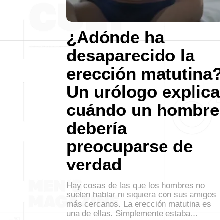
¿Adónde ha
desaparecido la
erección matutina
Un urólogo explica
cuándo un hombre
debería
preocuparse de
verdad
Hay cosas de las que los hombres no
suelen hablar ni siquiera con sus amigos
más cercanos. La erección matutina es
una de ellas. Simplemente estaba…