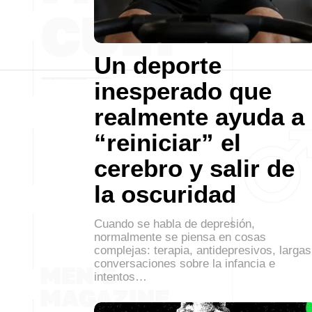
Un deporte
inesperado que
realmente ayuda a
“reiniciar” el
cerebro y salir de
la oscuridad
Cuando se habla de depresión,
normalmente se piensa en cosas
complejas: terapia, antidepresivos, largas
conversaciones sobre la infancia e
intentos…