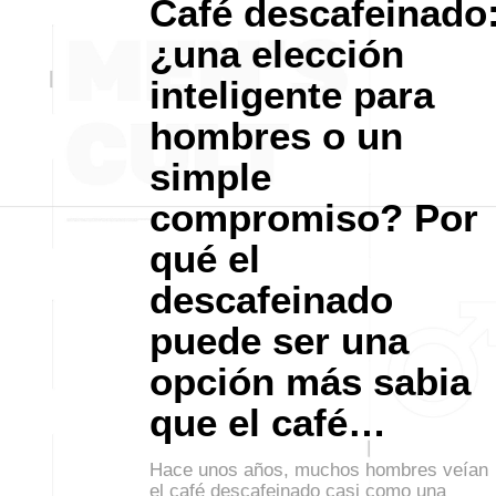
Café descafeinado
¿una elección
inteligente para
hombres o un
simple
compromiso? Por
qué el
descafeinado
puede ser una
opción más sabia
que el café…
Hace unos años, muchos hombres veían
el café descafeinado casi como una