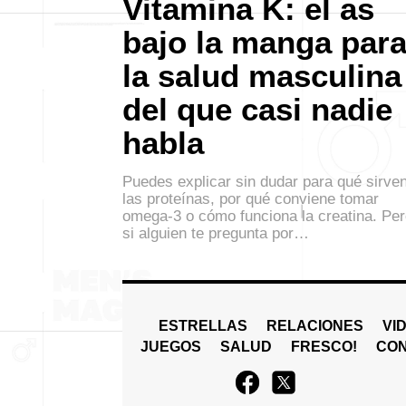
Vitamina K: el as
bajo la manga par
la salud masculina
del que casi nadie
habla
Puedes explicar sin dudar para qué sirve
las proteínas, por qué conviene tomar
omega-3 o cómo funciona la creatina. Pe
si alguien te pregunta por…
ESTRELLAS
RELACIONES
VI
JUEGOS
SALUD
FRESCO!
СO