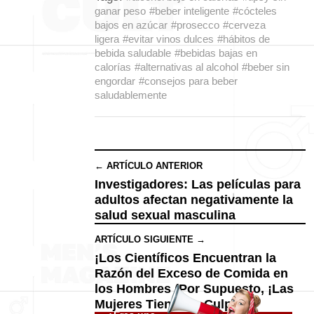
ganar peso
#beber inteligente
#cócteles
bajos en azúcar
#prosecco
#cerveza
ligera
#evitar vinos dulces
#hábitos de
bebida saludable
#bebidas bajas en
calorías
#alternativas al alcohol
#beber sin
engordar
#consejos para beber
saludablemente
← ARTÍCULO ANTERIOR
Investigadores: Las películas para
adultos afectan negativamente la
salud sexual masculina
ARTÍCULO SIGUIENTE →
¡Los Científicos Encuentran la
Razón del Exceso de Comida en
los Hombres (Por Supuesto, ¡Las
Mujeres Tienen la Culpa!)