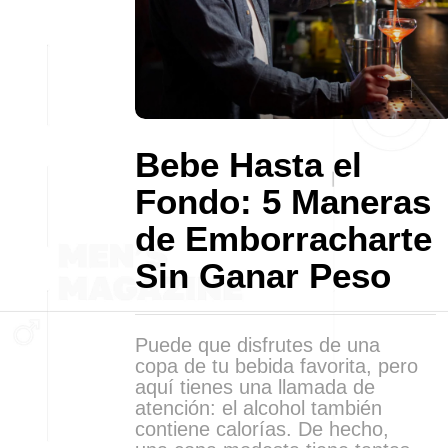
Bebe Hasta el
Fondo: 5 Maneras
de Emborracharte
Sin Ganar Peso
Puede que disfrutes de una
copa de tu bebida favorita, pero
aquí tienes una llamada de
atención: el alcohol también
contiene calorías. De hecho,