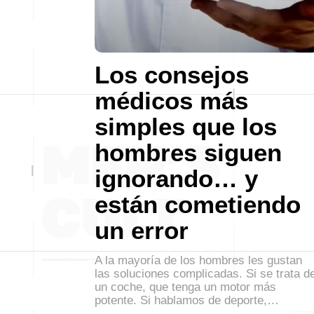
Los consejos
médicos más
simples que los
hombres siguen
ignorando… y
están cometiendo
un error
A la mayoría de los hombres les gustan
las soluciones complicadas. Si se trata d
un coche, que tenga un motor más
potente. Si hablamos de deporte,…