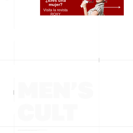
¿Eres una
mujer?
Visita la revista
ROXY