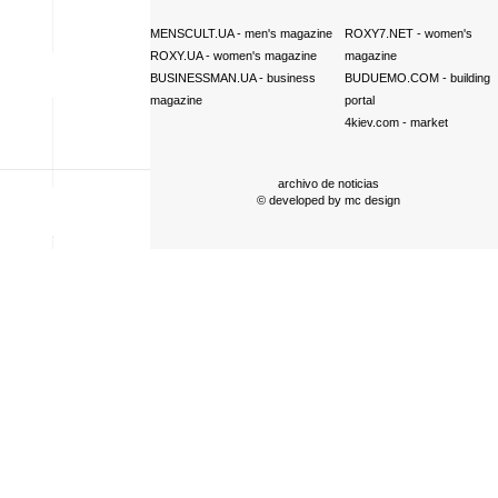
MENSCULT.UA
- men's magazine
ROXY7.NET
- women's
ROXY.UA
- women's magazine
magazine
BUSINESSMAN.UA
- business
BUDUEMO.COM
- building
magazine
portal
4kiev.com
- market
archivo de noticias
© developed by
mc design