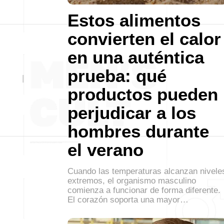
Estos alimentos
convierten el calor
en una auténtica
prueba: qué
productos pueden
perjudicar a los
hombres durante
el verano
Cuando las temperaturas alcanzan nivele
extremos, el organismo masculino
comienza a funcionar de forma diferente.
El corazón soporta una mayor…