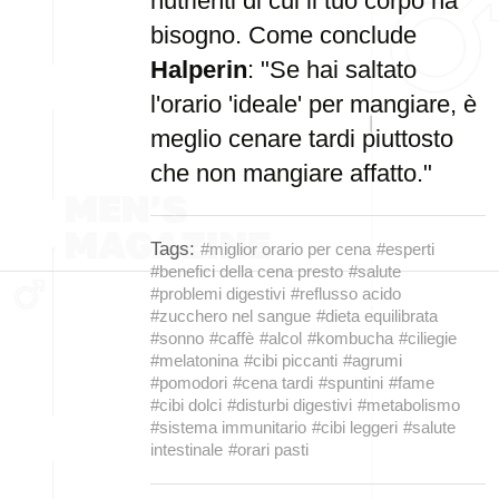
nutrienti di cui il tuo corpo ha
bisogno. Come conclude
Halperin
: "Se hai saltato
l'orario 'ideale' per mangiare, è
meglio cenare tardi piuttosto
che non mangiare affatto."
Tags:
#miglior orario per cena
#esperti
#benefici della cena presto
#salute
#problemi digestivi
#reflusso acido
#zucchero nel sangue
#dieta equilibrata
#sonno
#caffè
#alcol
#kombucha
#ciliegie
#melatonina
#cibi piccanti
#agrumi
#pomodori
#cena tardi
#spuntini
#fame
#cibi dolci
#disturbi digestivi
#metabolismo
#sistema immunitario
#cibi leggeri
#salute
intestinale
#orari pasti