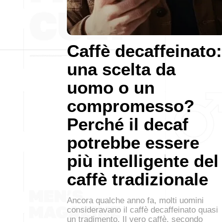
Caffè decaffeinato:
una scelta da
uomo o un
compromesso?
Perché il decaf
potrebbe essere
più intelligente del
caffè tradizionale
Ancora qualche anno fa, molti uomini
consideravano il caffè decaffeinato quasi
un tradimento. Il vero caffè, secondo