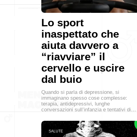
Lo sport
inaspettato che
aiuta davvero a
“riavviare” il
cervello e uscire
dal buio
Quando si parla di depressione, si
immaginano spesso cose complesse:
terapia, antidepressivi, lunghe
conversazioni sull’infanzia e tentativi di…
SALUTE