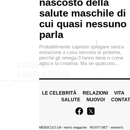
nascosto della
salute maschile di
cui quasi nessuno
parla
Probabilmente sapresti spiegare senza
esitazione a cosa servono le proteine,
perché gli omega-3 fanno bene o come
agisce la creatina. Ma se qualcuno…
LE CELEBRITÀ
RELAZIONI
VITA
SALUTE
NUOVO!
CONTAT
MENSCULT.UA
- men's magazine
ROXY7.NET
- women's