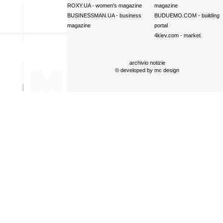
ROXY.UA
- women's magazine
magazine
BUSINESSMAN.UA
- business
BUDUEMO.COM
- building
magazine
portal
4kiev.com
- market
archivio notizie
© developed by
mc design