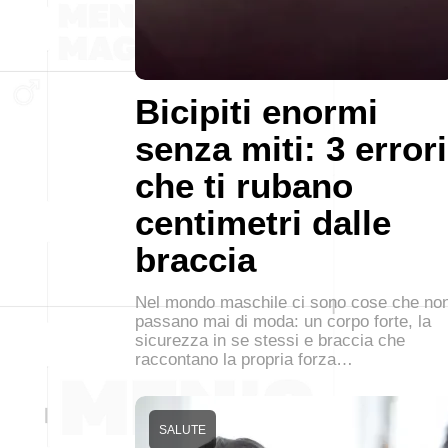
Bicipiti enormi
senza miti: 3 errori
che ti rubano
centimetri dalle
braccia
Nel mondo maschile ci sono cose che no
passano mai di moda: un corpo forte, la
sicurezza in se stessi e braccia che
raccontano la propria forza…
SALUTE