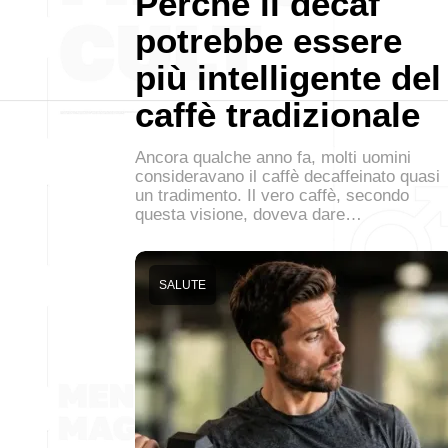
Perché il decaf
potrebbe essere
più intelligente del
caffè tradizionale
Ancora qualche anno fa, molti uomini
consideravano il caffè decaffeinato quasi
un tradimento. Il vero caffè, secondo
questa visione, doveva dare…
SALUTE