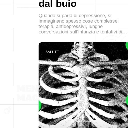
dal buio
Quando si parla di depressione, si
immaginano spesso cose complesse:
terapia, antidepressivi, lunghe
conversazioni sull’infanzia e tentativi di…
SALUTE