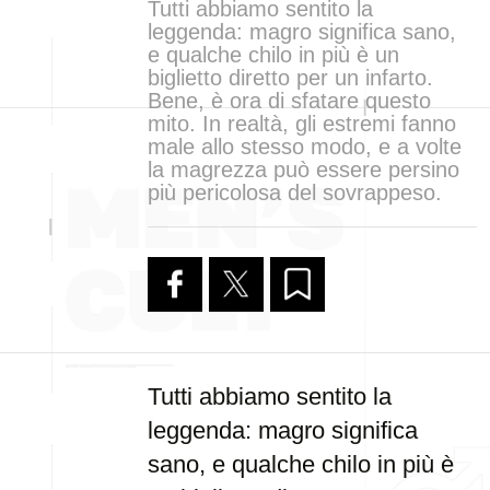
Tutti abbiamo sentito la
leggenda: magro significa sano,
e qualche chilo in più è un
biglietto diretto per un infarto.
Bene, è ora di sfatare questo
mito. In realtà, gli estremi fanno
male allo stesso modo, e a volte
la magrezza può essere persino
più pericolosa del sovrappeso.
Tutti abbiamo sentito la
leggenda: magro significa
sano, e qualche chilo in più è