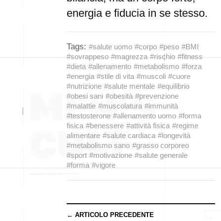
energia e fiducia in se stesso.
Tags:
#salute uomo
#corpo
#peso
#BMI
#sovrappeso
#magrezza
#rischio
#fitness
#dieta
#allenamento
#metabolismo
#forza
#energia
#stile di vita
#muscoli
#cuore
#nutrizione
#salute mentale
#equilibrio
#obesi sani
#obesità
#prevenzione
#malattie
#muscolatura
#immunità
#testosterone
#allenamento uomo
#forma
fisica
#benessere
#attività fisica
#regime
alimentare
#salute cardiaca
#longevità
#metabolismo sano
#grasso corporeo
#sport
#motivazione
#salute generale
#forma
#vigore
← ARTICOLO PRECEDENTE