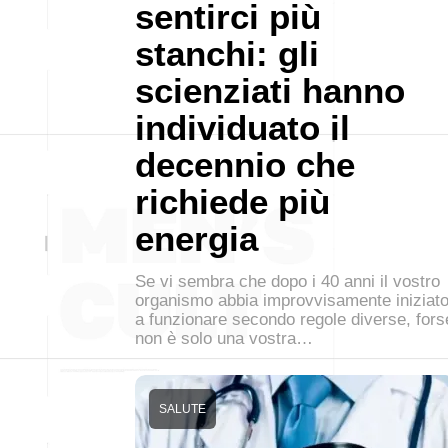
sentirci più
stanchi: gli
scienziati hanno
individuato il
decennio che
richiede più
energia
Se vi sembra che dopo i 40 anni il vostro
organismo abbia improvvisamente iniziat
a funzionare secondo regole diverse, fors
non è solo una vostra…
SALUTE