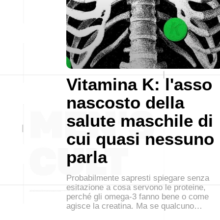
Vitamina K: l'asso
nascosto della
salute maschile di
cui quasi nessuno
parla
Probabilmente sapresti spiegare senza
esitazione a cosa servono le proteine,
perché gli omega-3 fanno bene o come
agisce la creatina. Ma se qualcuno…