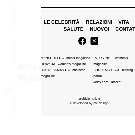
LE CELEBRITÀ
RELAZIONI
VITA
SALUTE
NUOVO!
CONTAT
MENSCULT.UA
- men's magazine
ROXY7.NET
- women's
ROXY.UA
- women's magazine
magazine
BUSINESSMAN.UA
- business
BUDUEMO.COM
- building
magazine
portal
4kiev.com
- market
archivio notizie
© developed by
mc design