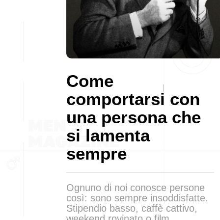
Come
comportarsi con
una persona che
si lamenta
sempre
Ognuno di noi conosce persone
così: sono sempre insoddisfatte.
Stipendio basso, caffè cattivo,
weekend rovinato o film