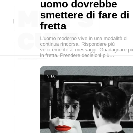
uomo dovrebbe
smettere di fare di
fretta
L'uomo moderno vive in una modalità di
continua rincorsa. Rispondere più
velocemente ai messaggi. Guadagnare pi
in fretta. Prendere decisioni più…
VITA