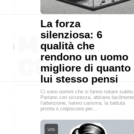
La forza
silenziosa: 6
qualità che
rendono un uomo
migliore di quanto
lui stesso pensi
Ci sono uomini che si fanno notare subito
Parlano con sicurezza, attirano facilment
l'attenzione, hanno carisma, la battuta
pronta o colpiscono per…
VITA