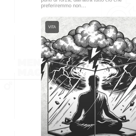
preferiremmo non…
VITA