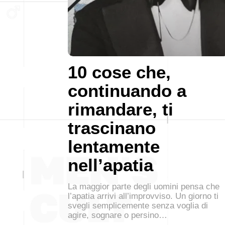
10 cose che,
continuando a
rimandare, ti
trascinano
lentamente
nell’apatia
La maggior parte degli uomini pensa che
l’apatia arrivi all’improvviso. Un giorno ti
svegli semplicemente senza voglia di
agire, sognare o persino…