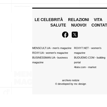
LE CELEBRITÀ
RELAZIONI
VITA
SALUTE
NUOVO!
CONTAT
MENSCULT.UA
- men's magazine
ROXY7.NET
- women's
ROXY.UA
- women's magazine
magazine
BUSINESSMAN.UA
- business
BUDUEMO.COM
- building
magazine
portal
4kiev.com
- market
archivio notizie
© developed by
mc design