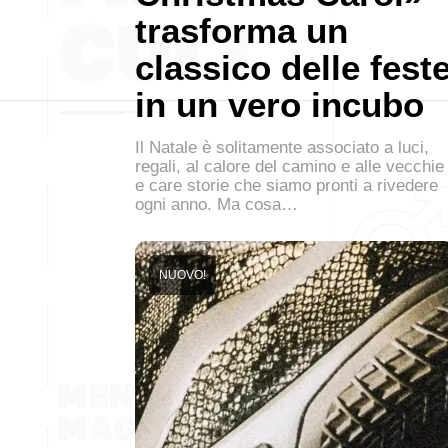
trasforma un
classico delle fest
in un vero incubo
Il Natale è solitamente associato a luci,
regali, al calore del camino e alle vecchie
e care storie che siamo pronti a rivedere
ogni anno. Ma cosa…
NUOVO!