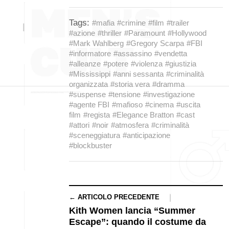
Tags:
#mafia
#crimine
#film
#trailer
#azione
#thriller
#Paramount
#Hollywood
#Mark Wahlberg
#Gregory Scarpa
#FBI
#informatore
#assassino
#vendetta
#alleanze
#potere
#violenza
#giustizia
#Mississippi
#anni sessanta
#criminalità
organizzata
#storia vera
#dramma
#suspense
#tensione
#investigazione
#agente FBI
#mafioso
#cinema
#uscita
film
#regista
#Elegance Bratton
#cast
#attori
#noir
#atmosfera
#criminalità
#sceneggiatura
#anticipazione
#blockbuster
← ARTICOLO PRECEDENTE
Kith Women lancia “Summer
Escape”: quando il costume da