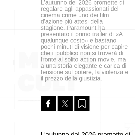
L'autunno del 2026 promette di
regalare agli appassionati del
cinema crime uno dei film
d'azione più attesi della
stagione. Paramount ha
presentato il primo trailer di «A
qualunque costo» e bastano
pochi minuti di visione per capire
che il pubblico non si troverà di
fronte al solito action movie, ma
a una storia elegante e carica di
tensione sul potere, la violenza e
il prezzo della giustizia.
L'autunno del 2026 promette di