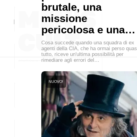
brutale, una
missione
pericolosa e una…
Cosa succede quando una squadra di ex
agenti della CIA, che ha ormai perso quas
tutto, riceve un'ultima possibilità per
rimediare agli errori del…
NUOVO!