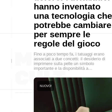
hanno inventato
una tecnologia che
potrebbe cambiare
per sempre le
regole del gioco
Fino a poco tempo fa, i tatuaggi erano
associati a due concetti: il desiderio di
imprimere sulla pelle un simbolo
importante e la disponibilità a…
NUOVO!