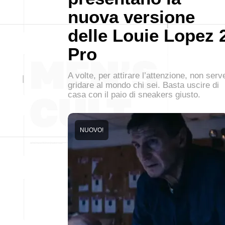
nuova versione
delle Louie Lopez 
Pro
A volte, per attirare l’attenzione, non serv
gridare al mondo chi sei. Basta uscire di
casa con il paio di sneakers giusto.
NUOVO!