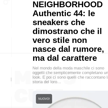
NEIGHBORHOOD
Authentic 44: le
sneakers che
dimostrano che il
vero stile non
nasce dal rumore,
ma dal carattere
Nel mondo della moda maschile ci sono
oggetti che semplicemente completano u
look. E poi ci sono quelli che raccontano l
storia del loro…
NUOVO!