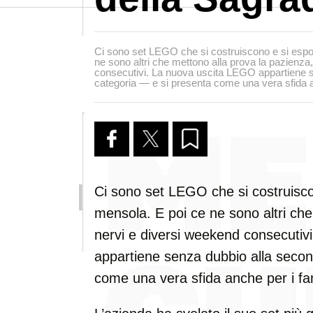
Ci sono set LEGO che si costruiscono e si esp
ne sono altri che mettono alla prova la pazienza,
consecutivi. La nuova uscita LEGO appartiene 
categoria — e si presenta come una vera sfida an
Ci sono set LEGO che si costruisc
mensola. E poi ce ne sono altri che
nervi e diversi weekend consecuti
appartiene senza dubbio alla secon
come una vera sfida anche per i fan