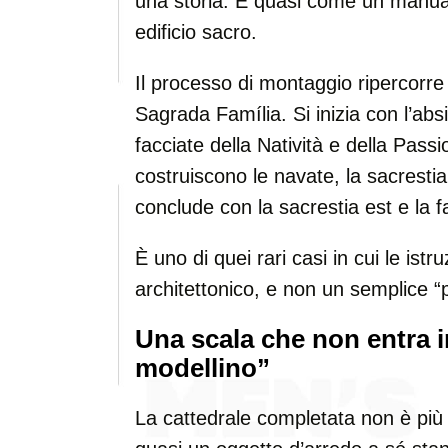
una storia. E quasi come un manual
edificio sacro.
Il processo di montaggio ripercorre l
Sagrada Família. Si inizia con l’absi
facciate della Natività e della Pas
costruiscono le navate, la sacrestia 
conclude con la sacrestia est e la fa
È uno di quei rari casi in cui le is
architettonico, e non un semplice “
Una scala che non entra 
modellino”
La cattedrale completata non è più