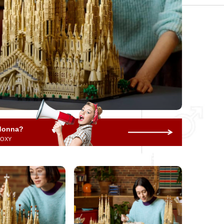
 donna?
 ROXY