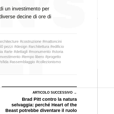
di un investimento per
iverse decine di ore di
rchitecture
#costruzione
#mattoncini
60 pezzi
#design
#architettura
#edificio
ia
#arte
#dettagli
#monumento
#storia
investimento
#tempo libero
#progetto
#sfida
#assemblaggio
#collezionismo
ARTICOLO SUCCESSIVO →
Brad Pitt contro la natura
selvaggia: perché Heart of the
Beast potrebbe diventare il ruolo