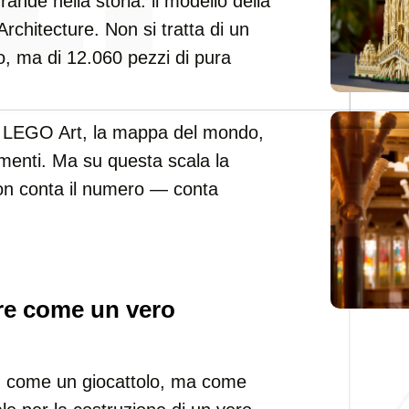
rande nella storia: il modello della
chitecture. Non si tratta di un
o, ma di 12.060 pezzi di pura
rd LEGO Art, la mappa del mondo,
menti. Ma su questa scala la
non conta il numero — conta
ire come un vero
n come un giocattolo, ma come