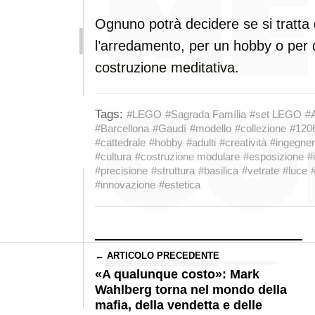
Ognuno potrà decidere se si tratta 
l’arredamento, per un hobby o per d
costruzione meditativa.
Tags:
#LEGO
#Sagrada Família
#set LEGO
#A
#Barcellona
#Gaudí
#modello
#collezione
#120
#cattedrale
#hobby
#adulti
#creatività
#ingegner
#cultura
#costruzione modulare
#esposizione
#
#precisione
#struttura
#basilica
#vetrate
#luce
#innovazione
#estetica
← ARTICOLO PRECEDENTE
«A qualunque costo»: Mark
Wahlberg torna nel mondo della
mafia, della vendetta e delle