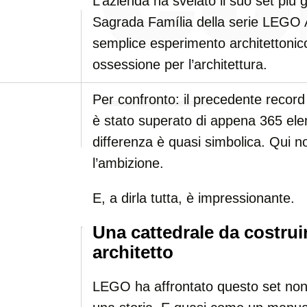
L’azienda ha svelato il suo set più g
Sagrada Família della serie LEGO Ar
semplice esperimento architettonic
ossessione per l’architettura.
Per confronto: il precedente reco
è stato superato di appena 365 ele
differenza è quasi simbolica. Qui 
l’ambizione.
E, a dirla tutta, è impressionante.
Una cattedrale da costru
architetto
LEGO ha affrontato questo set no