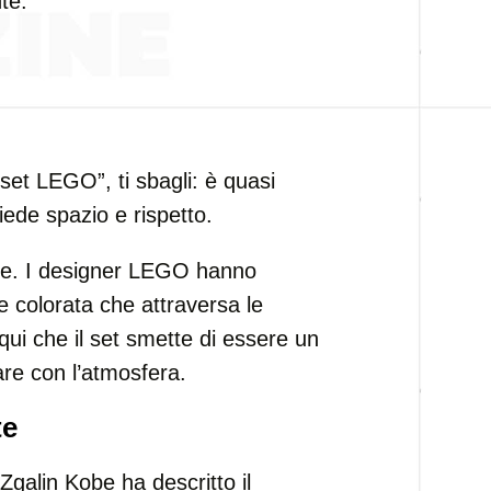
te.
set LEGO”, ti sbagli: è quasi
iede spazio e rispetto.
rate. I designer LEGO hanno
uce colorata che attraversa le
 qui che il set smette di essere un
are con l’atmosfera.
te
galin Kobe ha descritto il