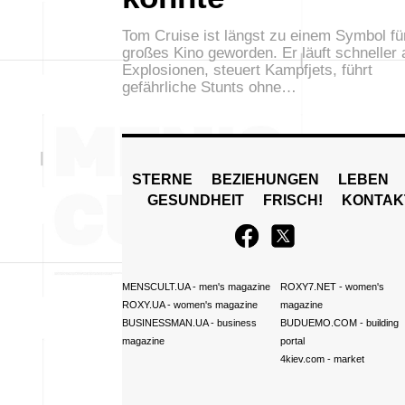
Tom Cruise ist längst zu einem Symbol fü
großes Kino geworden. Er läuft schneller 
Explosionen, steuert Kampfjets, führt
gefährliche Stunts ohne…
STERNE
BEZIEHUNGEN
LEBEN
GESUNDHEIT
FRISCH!
KONTAK
MENSCULT.UA
- men's magazine
ROXY7.NET
- women's
ROXY.UA
- women's magazine
magazine
BUSINESSMAN.UA
- business
BUDUEMO.COM
- building
magazine
portal
4kiev.com
- market