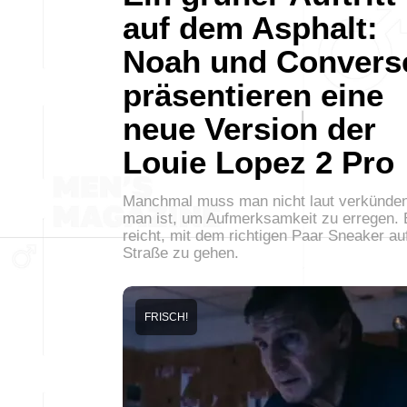
auf dem Asphalt:
Noah und Convers
präsentieren eine
neue Version der
Louie Lopez 2 Pro
Manchmal muss man nicht laut verkünden
man ist, um Aufmerksamkeit zu erregen. 
reicht, mit dem richtigen Paar Sneaker au
Straße zu gehen.
FRISCH!