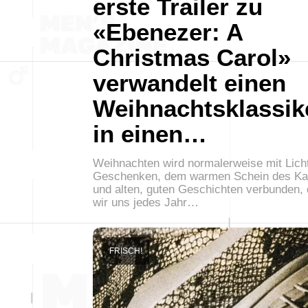
erste Trailer zu
«Ebenezer: A
Christmas Carol»
verwandelt einen
Weihnachtsklassik
in einen…
Weihnachten wird normalerweise mit Lich
Geschenken, dem warmen Schein des K
und alten, guten Geschichten verbunden, 
wir uns jedes Jahr…
FRISCH!