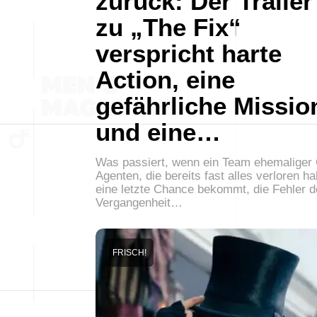
zurück: Der Trailer
zu „The Fix“
verspricht harte
Action, eine
gefährliche Missio
und eine…
Was passiert, wenn ein Team ehemaliger 
Agenten, die bereits fast alles verloren h
eine letzte Chance bekommt, die Fehler d
Vergangenheit…
FRISCH!