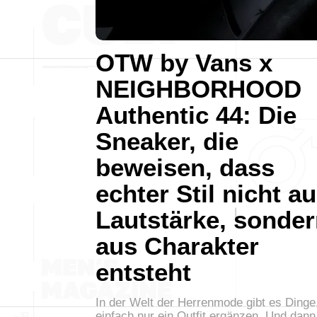
OTW by Vans x
NEIGHBORHOOD
Authentic 44: Die
Sneaker, die
beweisen, dass
echter Stil nicht a
Lautstärke, sonde
aus Charakter
entsteht
In der Welt der Herrenmode gibt es Dinge,
einfach nur ein Outfit ergänzen. Und dann