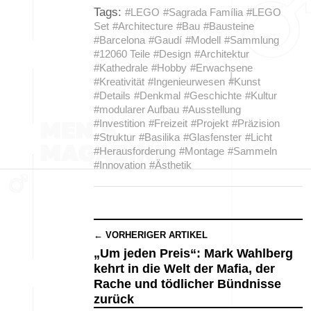
Tags:
#LEGO
#Sagrada Família
#LEGO
Set
#Architecture
#Bau
#Bausteine
#Barcelona
#Gaudí
#Modell
#Sammlung
#12060 Teile
#Design
#Architektur
#Kathedrale
#Hobby
#Erwachsene
#Kreativität
#Ingenieurwesen
#Kunst
#Details
#Denkmal
#Geschichte
#Kultur
#modularer Aufbau
#Ausstellung
#Investition
#Freizeit
#Projekt
#Präzision
#Struktur
#Basilika
#Glasfenster
#Licht
#Herausforderung
#Montage
#Sammeln
#Innovation
#Ästhetik
← VORHERIGER ARTIKEL
„Um jeden Preis“: Mark Wahlberg
kehrt in die Welt der Mafia, der
Rache und tödlicher Bündnisse
zurück