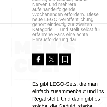
Nerven und mehrere
aufeinanderfolgende
Wochenenden erfordern. Diese
neue LEGO-Veröffentlichung
gehört eindeutig zur zweiten
Kategorie — und stellt selbst für
erfahrene Fans eine echte
Herausforderung dar.
Es gibt LEGO-Sets, die man
einfach zusammenbaut und ins
Regal stellt. Und dann gibt es
solche, die Geduld, starke