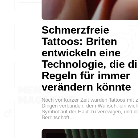
Schmerzfreie
Tattoos: Briten
entwickeln eine
Technologie, die d
Regeln für immer
verändern könnte
Noch vor kurzer Zeit wurden Tattoos mit 
Dingen verbunden: dem Wunsch, ein wich
Symbol auf der Haut zu verewigen, und d
Bereitschaft,…