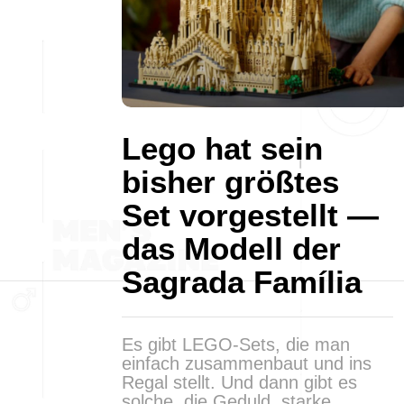
Lego hat sein
bisher größtes
Set vorgestellt —
das Modell der
Sagrada Família
Es gibt LEGO-Sets, die man
einfach zusammenbaut und ins
Regal stellt. Und dann gibt es
solche, die Geduld, starke