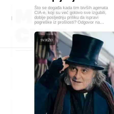
Što se događa kada tim bivših agenata
CIA-e, koji su već gotovo sve izgubili,
dobije posljednju priliku da ispravi
pogreške iz prošlosti? Odgovor na…
SVJEŽE!