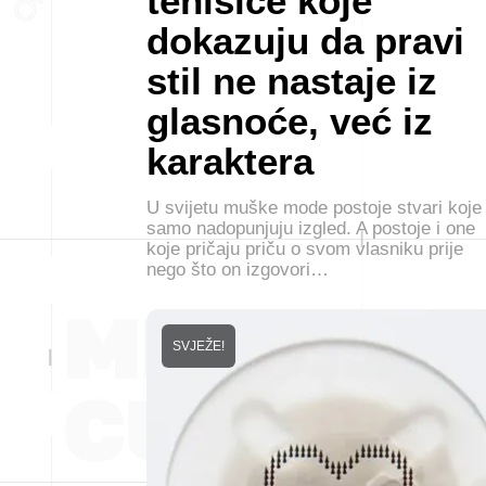
tenisice koje
dokazuju da pravi
stil ne nastaje iz
glasnoće, već iz
karaktera
U svijetu muške mode postoje stvari koje
samo nadopunjuju izgled. A postoje i one
koje pričaju priču o svom vlasniku prije
nego što on izgovori…
SVJEŽE!