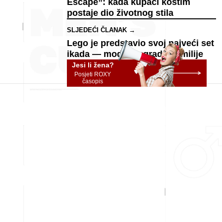
Escape”: kada kupaći kostim
postaje dio životnog stila
SLJEDEĆI ČLANAK →
Lego je predstavio svoj najveći set
ikada — model Sagrada Familije
Jesi li žena?
Posjeti ROXY
časopis