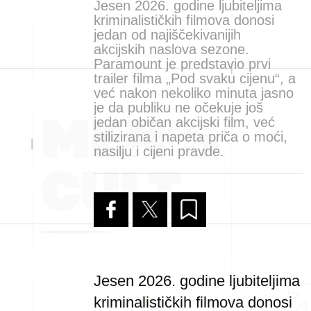
Jesen 2026. godine ljubiteljima
kriminalističkih filmova donosi
jedan od najiščekivanijih
akcijskih naslova sezone.
Paramount je predstavio prvi
trailer filma „Pod svaku cijenu“, a
već nakon nekoliko minuta jasno
je da publiku ne očekuje još
jedan običan akcijski film, već
stilizirana i napeta priča o moći,
nasilju i cijeni pravde.
Jesen 2026. godine ljubiteljima
kriminalističkih filmova donosi