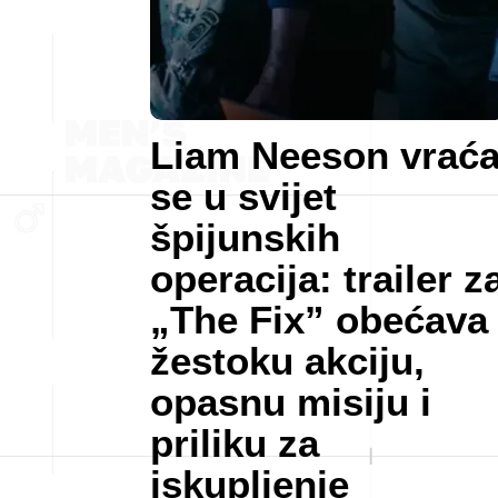
Liam Neeson vrać
se u svijet
špijunskih
operacija: trailer z
„The Fix” obećava
žestoku akciju,
opasnu misiju i
priliku za
iskupljenje