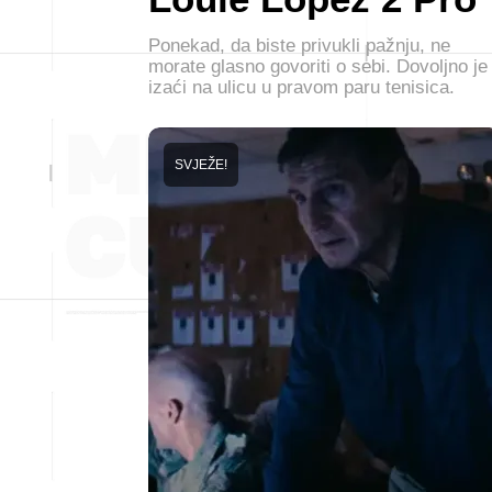
Ponekad, da biste privukli pažnju, ne
morate glasno govoriti o sebi. Dovoljno je
izaći na ulicu u pravom paru tenisica.
SVJEŽE!