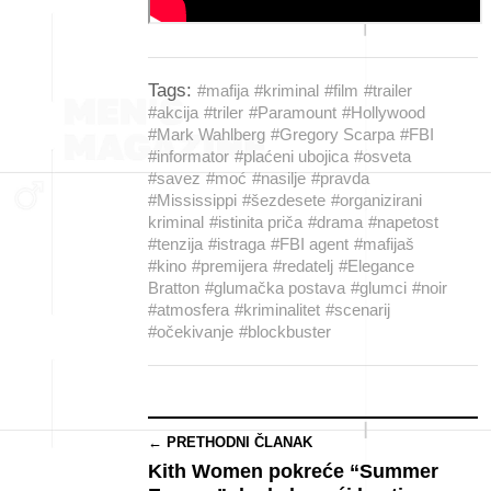
Tags:
#mafija
#kriminal
#film
#trailer
#akcija
#triler
#Paramount
#Hollywood
#Mark Wahlberg
#Gregory Scarpa
#FBI
#informator
#plaćeni ubojica
#osveta
#savez
#moć
#nasilje
#pravda
#Mississippi
#šezdesete
#organizirani
kriminal
#istinita priča
#drama
#napetost
#tenzija
#istraga
#FBI agent
#mafijaš
#kino
#premijera
#redatelj
#Elegance
Bratton
#glumačka postava
#glumci
#noir
#atmosfera
#kriminalitet
#scenarij
#očekivanje
#blockbuster
← PRETHODNI ČLANAK
Kith Women pokreće “Summer