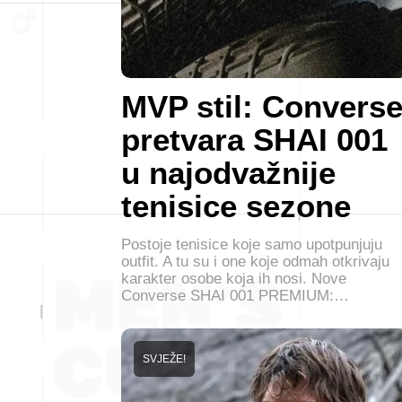
MVP stil: Convers
pretvara SHAI 001
u najodvažnije
tenisice sezone
Postoje tenisice koje samo upotpunjuju
outfit. A tu su i one koje odmah otkrivaju
karakter osobe koja ih nosi. Nove
Converse SHAI 001 PREMIUM:…
SVJEŽE!