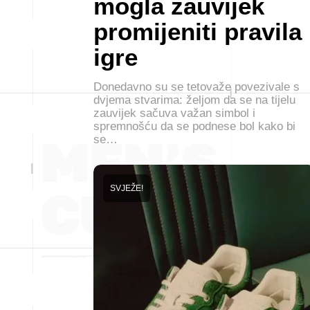
mogla zauvijek
promijeniti pravila
igre
Donedavno su se tetovaže povezivale s
dvjema stvarima: željom da se na tijelu
zauvijek sačuva važan simbol i
spremnošću da se podnese bol kako bi
se…
SVJEŽE!