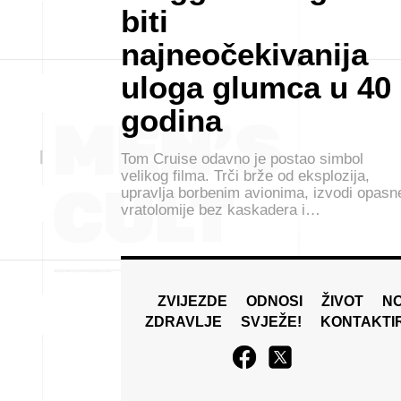
biti
najneočekivanija
uloga glumca u 40
godina
Tom Cruise odavno je postao simbol
velikog filma. Trči brže od eksplozija,
upravlja borbenim avionima, izvodi opasn
vratolomije bez kaskadera i…
ZVIJEZDE
ODNOSI
ŽIVOT
N
ZDRAVLJE
SVJEŽE!
KONTAKTI