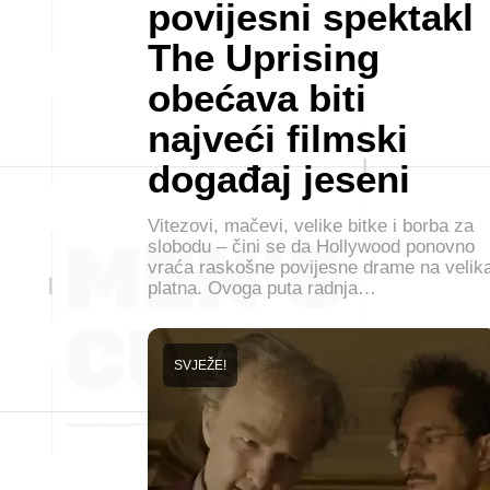
povijesni spektakl
The Uprising
obećava biti
najveći filmski
događaj jeseni
Vitezovi, mačevi, velike bitke i borba za
slobodu – čini se da Hollywood ponovno
vraća raskošne povijesne drame na velik
platna. Ovoga puta radnja…
SVJEŽE!