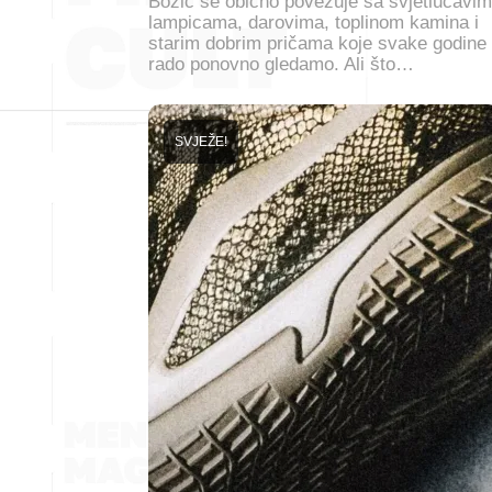
Božić se obično povezuje sa svjetlucavim
lampicama, darovima, toplinom kamina i
starim dobrim pričama koje svake godine
rado ponovno gledamo. Ali što…
SVJEŽE!