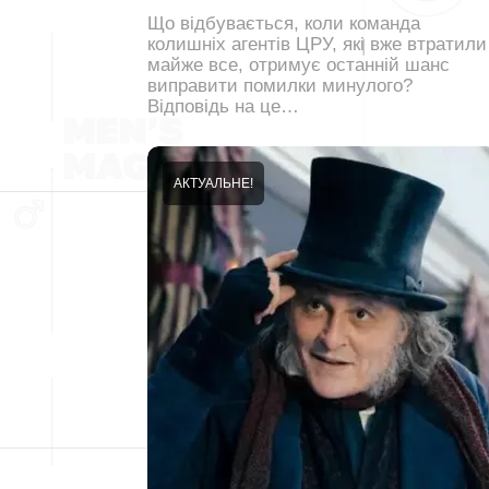
Що відбувається, коли команда
колишніх агентів ЦРУ, які вже втратили
майже все, отримує останній шанс
виправити помилки минулого?
Відповідь на це…
АКТУАЛЬНЕ!