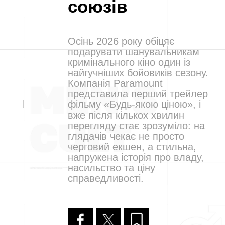
союзів
Осінь 2026 року обіцяє
подарувати шанувальникам
кримінального кіно один із
найгучніших бойовиків сезону.
Компанія Paramount
представила перший трейлер
фільму «Будь-якою ціною», і
вже після кількох хвилин
перегляду стає зрозуміло: на
глядачів чекає не просто
черговий екшен, а стильна,
напружена історія про владу,
насильство та ціну
справедливості.