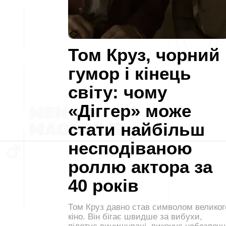
Том Круз, чорний
гумор і кінець
світу: чому
«Діггер» може
стати найбільш
несподіваною
роллю актора за
40 років
Том Круз давно став символом великог
кіно. Він бігає швидше за вибухи,