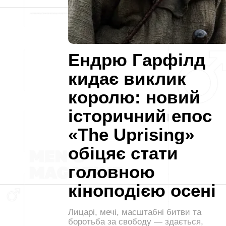
Ендрю Гарфілд
кидає виклик
королю: новий
історичний епос
«The Uprising»
обіцяє стати
головною
кіноподією осені
Лицарі, мечі, масштабні битви та
боротьба за свободу — здається,