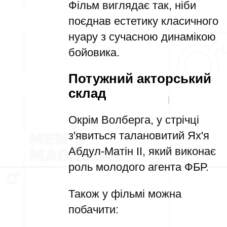
Фільм виглядає так, ніби
поєднав естетику класичного
нуару з сучасною динамікою
бойовика.
Потужний акторський
склад
Окрім Волберга, у стрічці
з'явиться талановитий Ях'я
Абдул-Матін II, який виконає
роль молодого агента ФБР.
Також у фільмі можна
побачити: