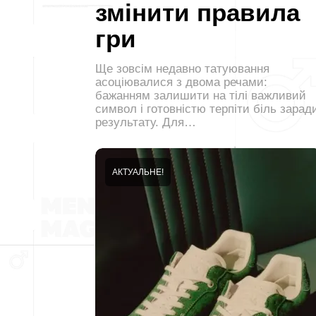
змінити правила
гри
Ще зовсім недавно татуювання
асоціювалися з двома речами:
бажанням залишити на тілі важливий
символ і готовністю терпіти біль зарад
результату. Для…
АКТУАЛЬНЕ!