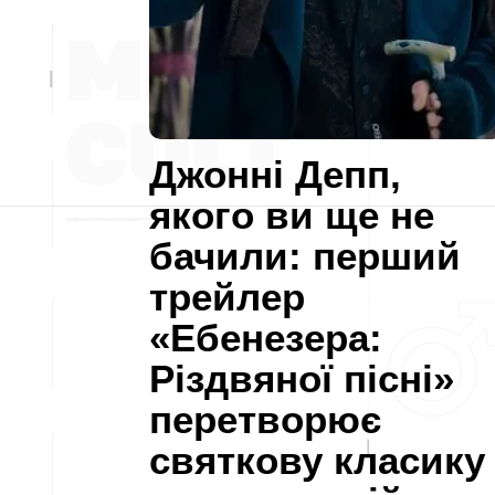
Джонні Депп,
якого ви ще не
бачили: перший
трейлер
«Ебенезера:
Різдвяної пісні»
перетворює
святкову класику