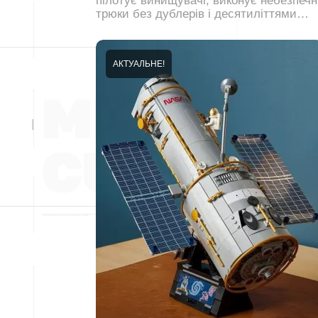
пілотує винищувачі, виконує небезпечн
трюки без дублерів і десятиліттями…
АКТУАЛЬНЕ!