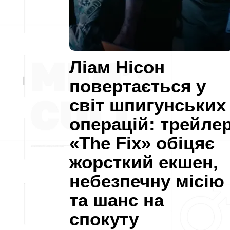
Ліам Нісон
повертається у
світ шпигунських
операцій: трейле
«The Fix» обіцяє
жорсткий екшен,
небезпечну місію
та шанс на
спокуту