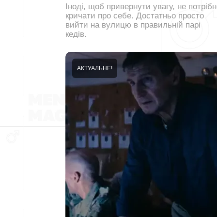
Іноді, щоб привернути увагу, не потрібн
кричати про себе. Достатньо просто
вийти на вулицю в правильній парі
кедів.
АКТУАЛЬНЕ!