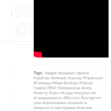
Tags:
#мафія
#кримінал
#фільм
#трейлер
#бойовик
#трилер
#Paramount
#Голлівуд
#Марк Волберг
#Грегорі
Скарпа
#ФБР
#інформатор
#кілер
#помста
#союз
#влада
#насильство
#справедливість
#Міссісіпі
#шістдесяті
роки
#організована злочинність
#реальна історія
#драма
#саспенс