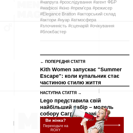
#напруга
#розслідування
#агент ФБР
#мафіозі
#кіно
#прем’єра
#режисер
#Elegance Bratton
#акторський склад
#актори
#нуар
#атмосфера
#злочинність
#сценарій
#очікування
#блокбастер
← ПОПЕРЕДНЯ СТАТТЯ
Kith Women запускає "Summer
Escape": коли купальник стає
частиною стилю життя
НАСТУПНА СТАТТЯ →
Lego представила свій
найбільший набір – модель
собору Саграда Фамілія
Ви жінка?
Переходьте на
ROXY