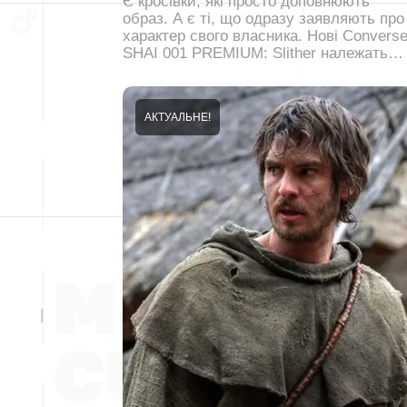
Є кросівки, які просто доповнюють
образ. А є ті, що одразу заявляють про
характер свого власника. Нові Convers
SHAI 001 PREMIUM: Slither належать…
АКТУАЛЬНЕ!