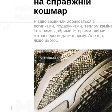
на справжній
кошмар
Різдво зазвичай асоціюється з
вогниками, подарунками, теплом камін
і старими добрими історіями, які ми
готові переглядати щороку. Але що,
якщо цього…
АКТУАЛЬНЕ!