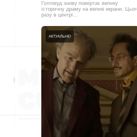
Голлівуд знову повертає велику
історичну драму на великі екрани. Цьог
разу в центрі…
АКТУАЛЬНЕ!