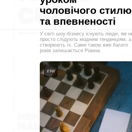
чоловічого стилю
та впевненості
У світі шоу-бізнесу існують люди, які н
просто слідують модним тенденціям, а
створюють їх. Саме такою вже багато
років залишається Ріанна.
ІГРИ