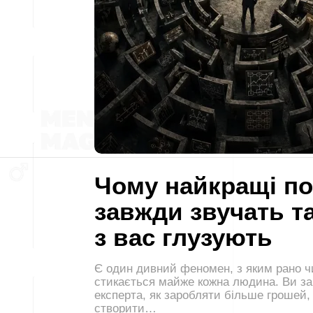
Чому найкращі п
завжди звучать та
з вас глузують
Є один дивний феномен, з яким рано ч
стикається майже кожна людина. Ви з
експерта, як заробляти більше грошей,
створити…