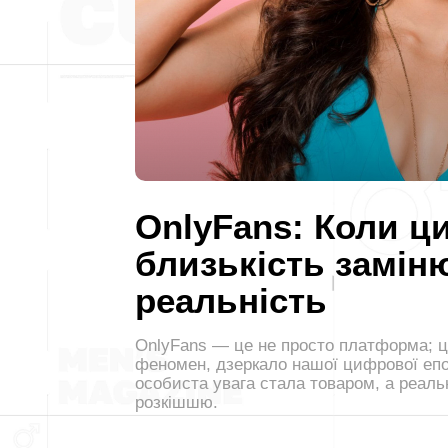
OnlyFans: Коли 
близькість замін
реальність
OnlyFans — це не просто платформа; ц
феномен, дзеркало нашої цифрової епо
особиста увага стала товаром, а реаль
розкішшю.