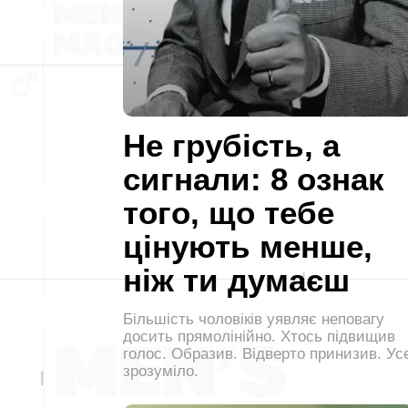
Не грубість, а
сигнали: 8 ознак
того, що тебе
цінують менше,
ніж ти думаєш
Більшість чоловіків уявляє неповагу
досить прямолінійно. Хтось підвищив
голос. Образив. Відверто принизив. Ус
зрозуміло.