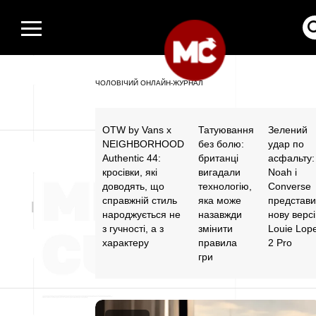
ЧОЛОВІЧИЙ ОНЛАЙН-ЖУРНАЛ
OTW by Vans x
Татуювання
Зелений
NEIGHBORHOOD
без болю:
удар по
Authentic 44:
британці
асфальту:
кросівки, які
вигадали
Noah і
доводять, що
технологію,
Converse
справжній стиль
яка може
представ
народжується не
назавжди
нову верс
з гучності, а з
змінити
Louie Lop
характеру
правила
2 Pro
гри