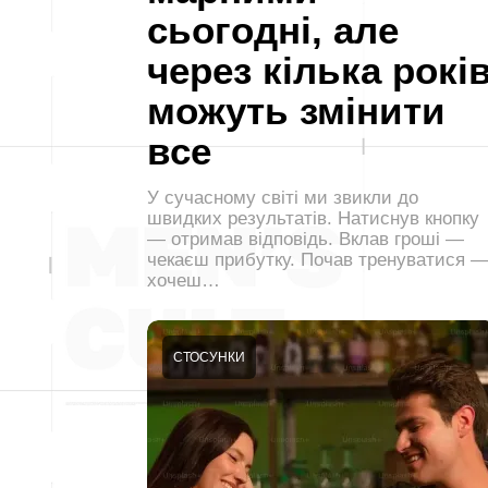
сьогодні, але
через кілька рокі
можуть змінити
все
У сучасному світі ми звикли до
швидких результатів. Натиснув кнопку
— отримав відповідь. Вклав гроші —
чекаєш прибутку. Почав тренуватися 
хочеш…
СТОСУНКИ