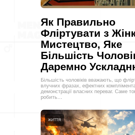
Як Правильно
Фліртувати з Жін
Мистецтво, Яке
Більшість Чолові
Даремно Усклад
Більшість чоловіків вважають, що флір
влучних фразах, ефектних комплімента
демонстрації власних переваг. Саме то
робить…
ЖИТТЯ