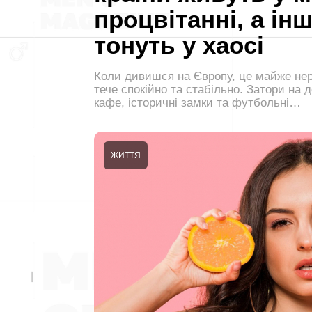
процвітанні, а інш
тонуть у хаосі
Коли дивишся на Європу, це майже нер
тече спокійно та стабільно. Затори на 
кафе, історичні замки та футбольні…
ЖИТТЯ