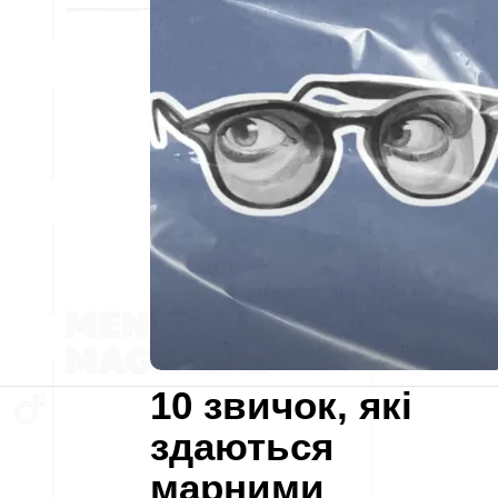
10 звичок, які
здаються
марними