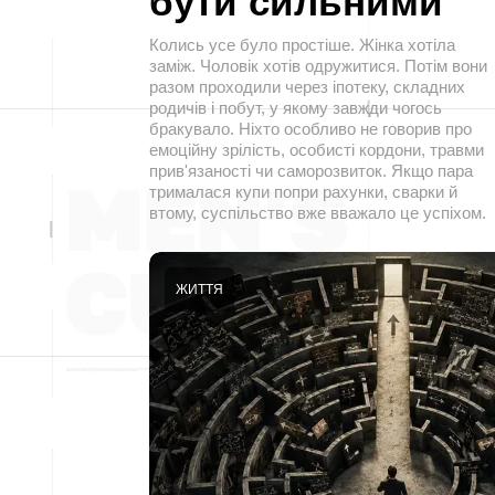
бути сильними
Колись усе було простіше. Жінка хотіла
заміж. Чоловік хотів одружитися. Потім вони
разом проходили через іпотеку, складних
родичів і побут, у якому завжди чогось
бракувало. Ніхто особливо не говорив про
емоційну зрілість, особисті кордони, травми
прив'язаності чи саморозвиток. Якщо пара
трималася купи попри рахунки, сварки й
втому, суспільство вже вважало це успіхом.
ЖИТТЯ