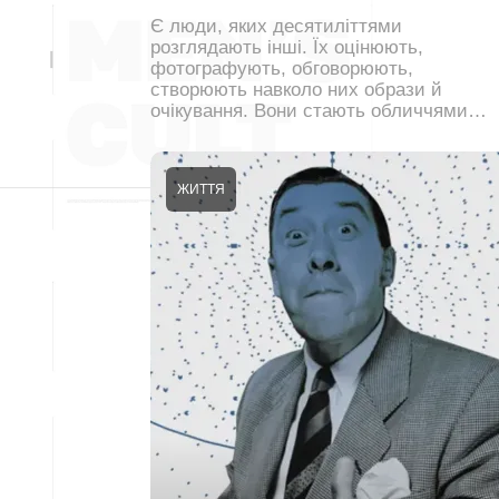
Є люди, яких десятиліттями
розглядають інші. Їх оцінюють,
фотографують, обговорюють,
створюють навколо них образи й
очікування. Вони стають обличчями…
ЖИТТЯ