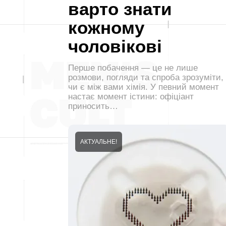
варто знати
кожному
чоловікові
Перше побачення — це не лише
розмови, погляди та спроба зрозуміти,
чи є між вами хімія. У певний момент
настає момент істини: офіціант
приносить…
АКТУАЛЬНЕ!