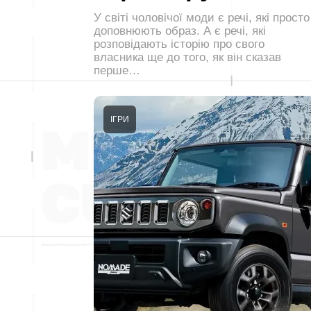
У світі чоловічої моди є речі, які просто
доповнюють образ. А є речі, які
розповідають історію про свого
власника ще до того, як він сказав
перше…
ІГРИ