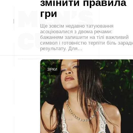
змінити правила
гри
Ще зовсім недавно татуювання
асоціювалися з двома речами:
бажанням залишити на тілі важливий
символ і готовністю терпіти біль зарад
результату. Для…
ЗІРКИ