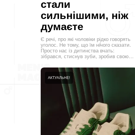
стали
сильнішими, ніж
думаєте
Є речі, про які чоловіки рідко говорять
уголос. Не тому, що їм нічого сказати.
Просто нас із дитинства вчать:
зібрався, стиснув зуби, зробив свою…
АКТУАЛЬНЕ!