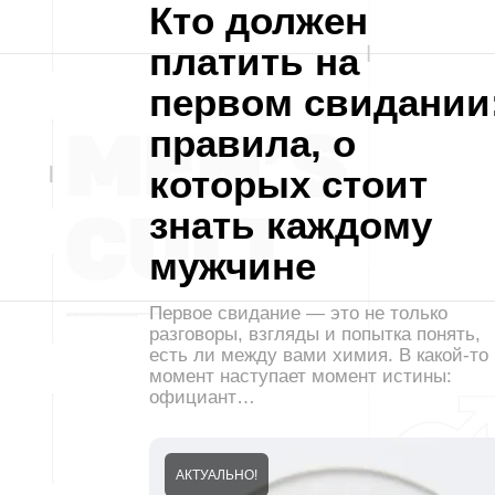
Кто должен
платить на
первом свидании
правила, о
которых стоит
знать каждому
мужчине
Первое свидание — это не только
разговоры, взгляды и попытка понять,
есть ли между вами химия. В какой-то
момент наступает момент истины:
официант…
АКТУАЛЬНО!