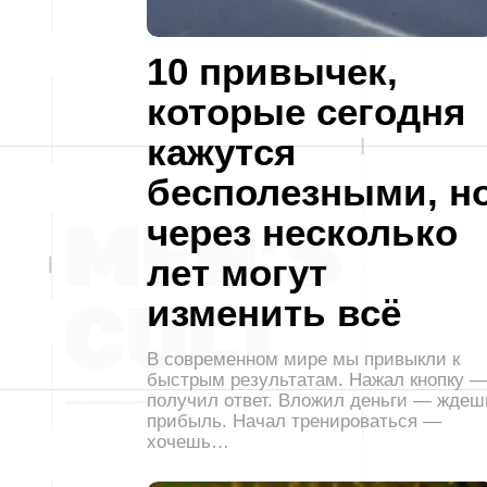
10 привычек,
которые сегодня
кажутся
бесполезными, н
через несколько
лет могут
изменить всё
В современном мире мы привыкли к
быстрым результатам. Нажал кнопку 
получил ответ. Вложил деньги — ждеш
прибыль. Начал тренироваться —
хочешь…