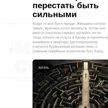
перестать быть
сильными
Когда-то всё было проще. Женщина хотела
замуж, мужчина хотел жениться, потом они
вместе покупали сервант, ругались из-за
тёщи, копили на отпуск в Крыму и героическ
выживали в квартире, где кондиционер
считался буржуазным излишеством, а
главным семейным психологом был борщ.
ЖИЗНЬ