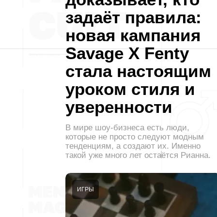
задаёт правила:
новая кампания
Savage X Fenty
стала настоящим
уроком стиля и
уверенности
В мире шоу-бизнеса есть люди,
которые не просто следуют модным
тенденциям, а создают их. Именно
такой уже много лет остаётся Рианна.
ИГРЫ