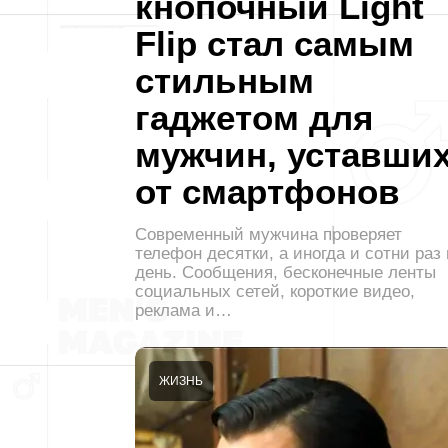
кнопочный Light
Flip стал самым
стильным
гаджетом для
мужчин, уставши
от смартфонов
Современный мужчина проверяет
телефон десятки, а иногда и сотни раз 
день. Сообщения, бесконечные ленты
социальных сетей, короткие видео,
реклама и…
ЖИЗНЬ