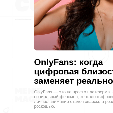
OnlyFans: когда
цифровая близос
заменяет реально
OnlyFans — это не просто платформа. 
социальный феномен, зеркало цифрово
личное внимание стало товаром, а ре
роскошью.