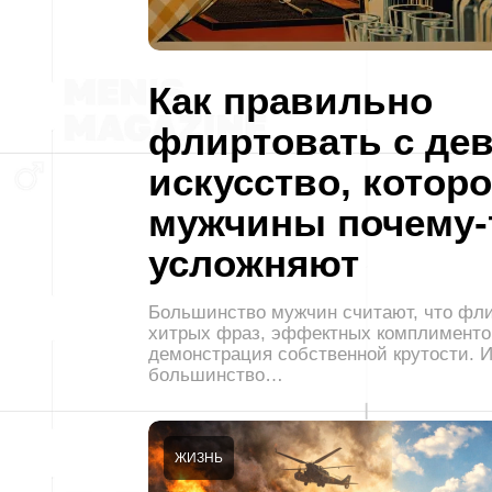
Как правильно
флиртовать с де
искусство, котор
мужчины почему-
усложняют
Большинство мужчин считают, что фли
хитрых фраз, эффектных комплименто
демонстрация собственной крутости. 
большинство…
ЖИЗНЬ