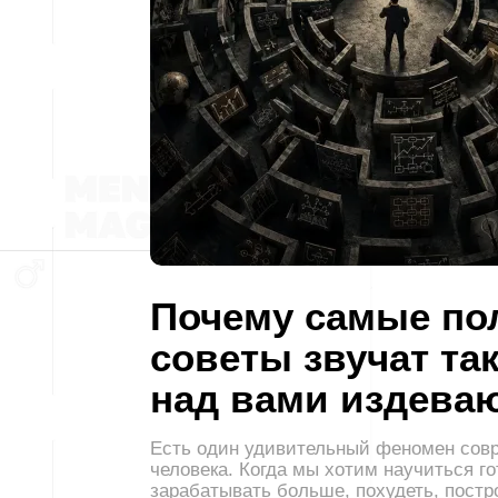
Почему самые по
советы звучат так
над вами издева
Есть один удивительный феномен сов
человека. Когда мы хотим научиться го
зарабатывать больше, похудеть, постр