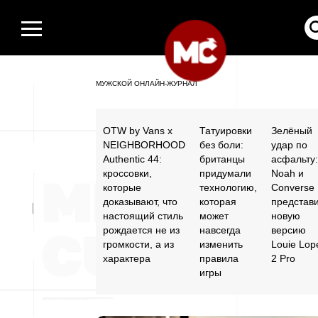
МУЖСКОЙ ОНЛАЙН-ЖУРНАЛ
OTW by Vans x
Татуировки
Зелёный
NEIGHBORHOOD
без боли:
удар по
Authentic 44:
британцы
асфальту:
кроссовки,
придумали
Noah и
которые
технологию,
Converse
доказывают, что
которая
представ
настоящий стиль
может
новую
рождается не из
навсегда
версию
громкости, а из
изменить
Louie Lop
характера
правила
2 Pro
игры