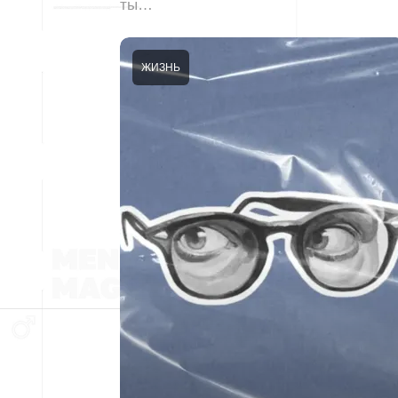
ты…
ЖИЗНЬ