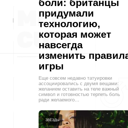
боли: британцы
придумали
технологию,
которая может
навсегда
изменить правил
игры
Еще совсем недавно татуировки
ассоциировались с двумя вещами:
желанием оставить на теле важный
символ и готовностью терпеть боль
ради желаемого…
ЗВЁЗДЫ