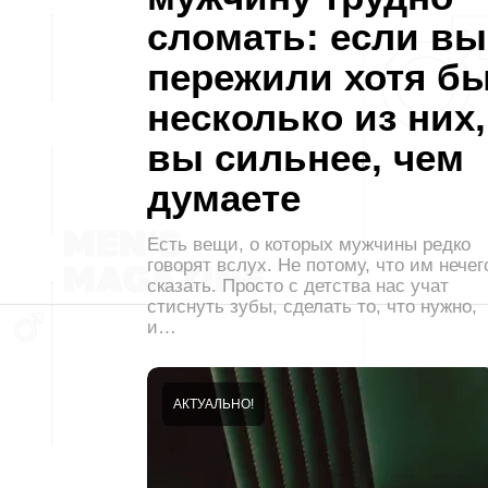
сломать: если вы
пережили хотя б
несколько из них,
вы сильнее, чем
думаете
Есть вещи, о которых мужчины редко
говорят вслух. Не потому, что им нечег
сказать. Просто с детства нас учат
стиснуть зубы, сделать то, что нужно,
и…
АКТУАЛЬНО!