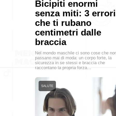
Bicipiti enormi
senza miti: 3 errori
che ti rubano
centimetri dalle
braccia
Nel mondo maschile ci sono cose che no
passano mai di moda: un corpo forte, la
sicurezza in se stessi e braccia che
raccontano la propria forza…
SALUTE