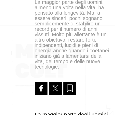
La maggior parte degli uomini,
almeno una volta nella vita, ha
pensato alla longevità. Ma, a
essere sinceri, pochi sognano
semplicemente di stabilire un
record per il numero di anni
vissuti. Molto più allettante è un
altro obiettivo: restare forti,
indipendenti, lucidi e pieni di
energia anche quando i coetanei
iniziano già a lamentarsi della
vita, del tempo e delle nuove
tecnologie.
La maggior parte degli uomini,