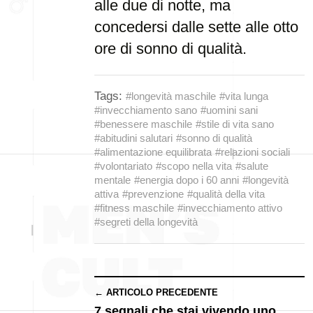
alle due di notte, ma
concedersi dalle sette alle otto
ore di sonno di qualità.
Tags:
#longevità maschile
#vita lunga
#invecchiamento sano
#uomini sani
#benessere maschile
#stile di vita sano
#abitudini salutari
#sonno di qualità
#alimentazione equilibrata
#relazioni sociali
#volontariato
#scopo nella vita
#salute
mentale
#energia dopo i 60 anni
#longevità
attiva
#prevenzione
#qualità della vita
#fitness maschile
#invecchiamento attivo
#segreti della longevità
← ARTICOLO PRECEDENTE
7 segnali che stai vivendo uno