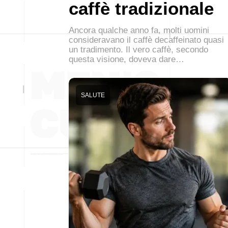
caffè tradizionale
Ancora qualche anno fa, molti uomini
consideravano il caffè decaffeinato quasi
un tradimento. Il vero caffè, secondo
questa visione, doveva dare…
SALUTE