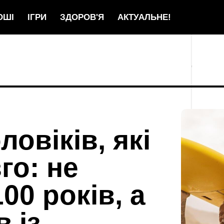
ОШІ
ІГРИ
ЗДОРОВ'Я
АКТУАЛЬНЕ!
ловіків, які
го: не
00 років, а
в із