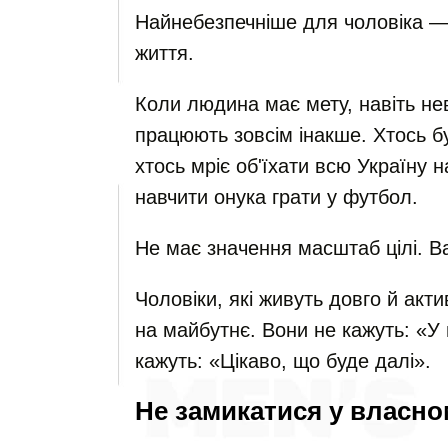
Найнебезпечніше для чоловіка — н
життя.
Коли людина має мету, навіть нев
працюють зовсім інакше. Хтось б
хтось мріє об'їхати всю Україну н
навчити онука грати у футбол.
Не має значення масштаб цілі. 
Чоловіки, які живуть довго й ак
на майбутнє. Вони не кажуть: «У 
кажуть: «Цікаво, що буде далі».
Не замикатися у власном