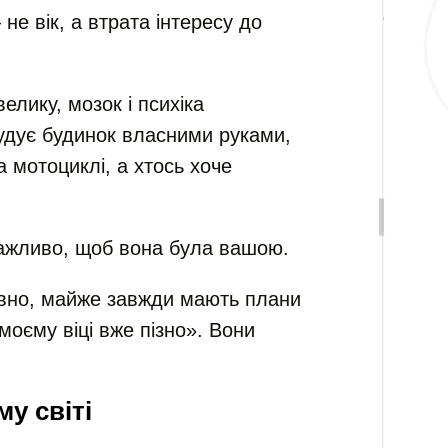
е вік, а втрата інтересу до
елику, мозок і психіка
удує будинок власними руками,
а мотоциклі, а хтось хоче
Важливо, щоб вона була вашою.
тивно, майже завжди мають плани
моєму віці вже пізно». Вони
у світі