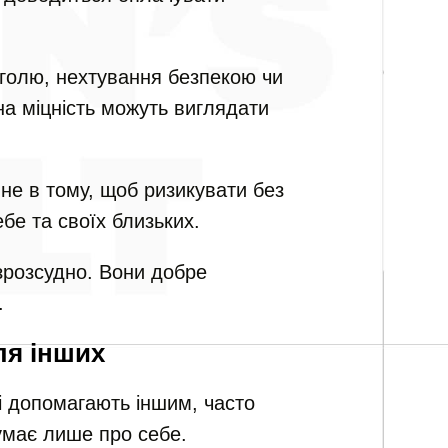
оголю, нехтування безпекою чи
на міцність можуть виглядати
не в тому, щоб ризикувати без
ебе та своїх близьких.
зрозсудно. Вони добре
.
ля інших
кі допомагають іншим, часто
умає лише про себе.