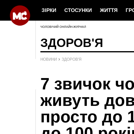
ЗІРКИ
СТОСУНКИ
ЖИТТЯ
ГР
ЧОЛОВІЧИЙ ОНЛАЙН-ЖУРНАЛ
ЗДОРОВ'Я
›
НОВИНИ
ЗДОРОВ'Я
7 звичок чо
живуть дов
просто до 1
до 100 рокі