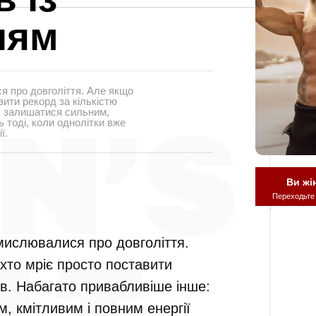
ням
я про довголіття. Але якщо
вити рекорд за кількістю
: залишатися сильним,
ь тоді, коли однолітки вже
ї.
Ви жі
Переходьте
амислювалися про довголіття.
хто мріє просто поставити
ів. Набагато привабливіше інше:
, кмітливим і повним енергії