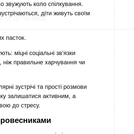
ово звужують коло спілкування.
зустрічаються, діти живуть своїм
х пасток.
ть: міцні соціальні зв'язки
, ніж правильне харчування чи
ярні зустрічі та прості розмови
ку залишатися активним, а
вою до стресу.
з ровесниками