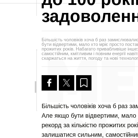
задоволен
Більшість чоловіків хоча б раз замислювалис
бути відвертими, мало хто мріє просто поста
прожитих років. Набагато привабливіше інше
самостійним, кмітливим і повним енергії навіт
скаржаться на життя, погоду та нові технологі
Більшість чоловіків хоча б раз з
Але якщо бути відвертими, мало 
рекорд за кількістю прожитих рок
залишатися сильним, самостійним