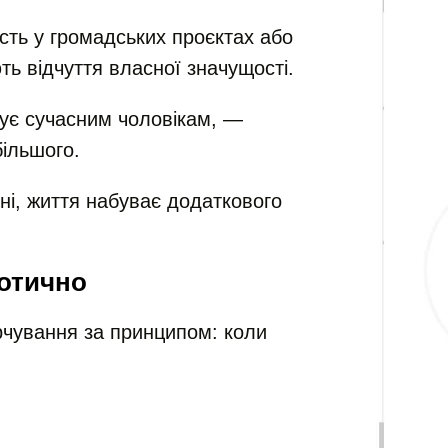
сть у громадських проєктах або
ть відчуття власної значущості.
кує сучасним чоловікам, —
більшого.
ні, життя набуває додаткового
аотично
рчування за принципом: коли