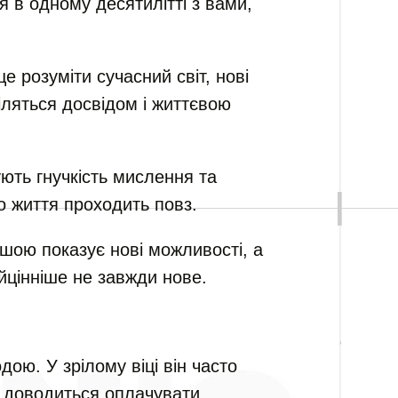
я в одному десятилітті з вами,
розуміти сучасний світ, нові
іляться досвідом і життєвою
ують гнучкість мислення та
о життя проходить повз.
шою показує нові можливості, а
йцінніше не завжди нове.
дою. У зрілому віці він часто
й доводиться оплачувати