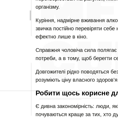
організму.
Куріння, надмірне вживання алк
звичка постійно перевіряти себе 
ефектно лише в кіно.
Справжня чоловіча сила полягає 
потреби, а в тому, щоб берегти с
Довгожителі рідко поводяться бе
розуміють ціну власного здоров'я
Робити щось корисне д
Є дивна закономірність: люди, я
почуваються краще за тих, хто д