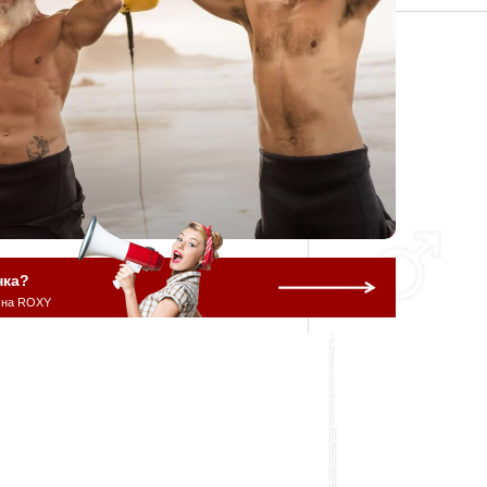
нка?
 на ROXY