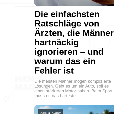
Die einfachsten
Ratschläge von
Ärzten, die Männer
hartnäckig
ignorieren – und
warum das ein
Fehler ist
Die meisten Männer mögen komplizierte
Lösungen. Geht es um ein Auto, soll es
einen stärkeren Motor haben. Beim Sport
muss es das härteste…
GESUNDHEIT