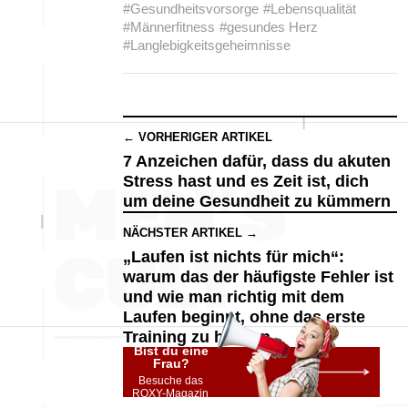
#Gesundheitsvorsorge
#Lebensqualität
#Männerfitness
#gesundes Herz
#Langlebigkeitsgeheimnisse
← VORHERIGER ARTIKEL
7 Anzeichen dafür, dass du akuten
Stress hast und es Zeit ist, dich
um deine Gesundheit zu kümmern
NÄCHSTER ARTIKEL →
„Laufen ist nichts für mich“:
warum das der häufigste Fehler ist
und wie man richtig mit dem
Laufen beginnt, ohne das erste
Training zu hassen
Bist du eine
Frau?
Besuche das
ROXY-Magazin