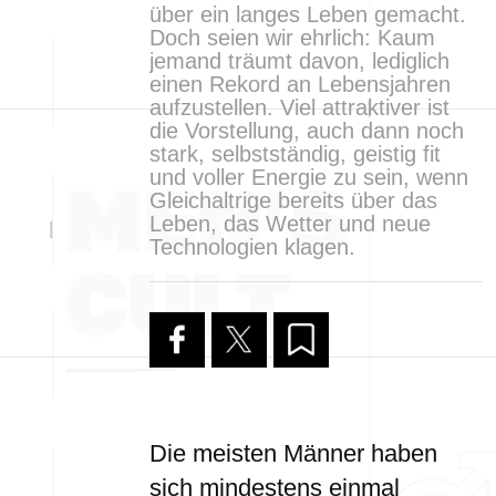
über ein langes Leben gemacht.
Doch seien wir ehrlich: Kaum
jemand träumt davon, lediglich
einen Rekord an Lebensjahren
aufzustellen. Viel attraktiver ist
die Vorstellung, auch dann noch
stark, selbstständig, geistig fit
und voller Energie zu sein, wenn
Gleichaltrige bereits über das
Leben, das Wetter und neue
Technologien klagen.
Die meisten Männer haben
sich mindestens einmal