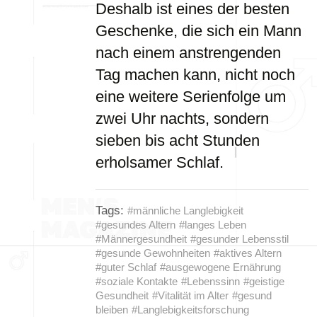
Deshalb ist eines der besten
Geschenke, die sich ein Mann
nach einem anstrengenden
Tag machen kann, nicht noch
eine weitere Serienfolge um
zwei Uhr nachts, sondern
sieben bis acht Stunden
erholsamer Schlaf.
Tags:
#männliche Langlebigkeit
#gesundes Altern
#langes Leben
#Männergesundheit
#gesunder Lebensstil
#gesunde Gewohnheiten
#aktives Altern
#guter Schlaf
#ausgewogene Ernährung
#soziale Kontakte
#Lebenssinn
#geistige
Gesundheit
#Vitalität im Alter
#gesund
bleiben
#Langlebigkeitsforschung