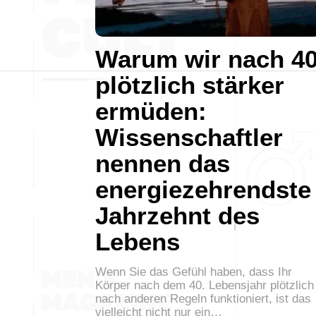
Warum wir nach 4
plötzlich stärker
ermüden:
Wissenschaftler
nennen das
energiezehrendste
Jahrzehnt des
Lebens
Wenn Sie das Gefühl haben, dass Ihr
Körper nach dem 40. Lebensjahr plötzlich
nach anderen Regeln funktioniert, ist das
vielleicht nicht nur ein…