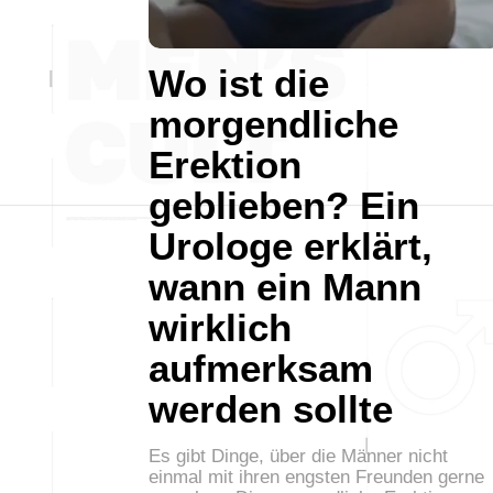
Wo ist die
morgendliche
Erektion
geblieben? Ein
Urologe erklärt,
wann ein Mann
wirklich
aufmerksam
werden sollte
Es gibt Dinge, über die Männer nicht
einmal mit ihren engsten Freunden gerne