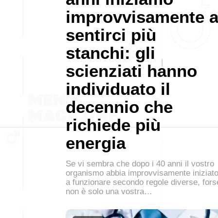
improvvisamente 
sentirci più
stanchi: gli
scienziati hanno
individuato il
decennio che
richiede più
energia
Se vi sembra che dopo i 40 anni il vostro
organismo abbia improvvisamente iniziat
a funzionare secondo regole diverse, fors
non è solo una vostra…