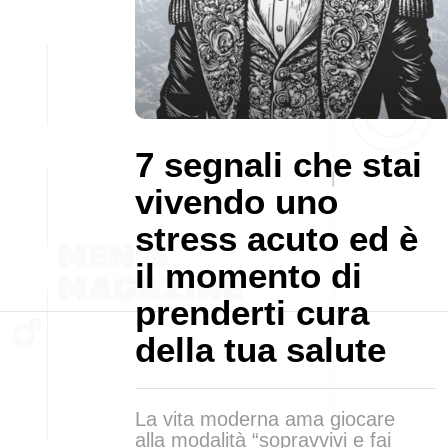
7 segnali che stai
vivendo uno
stress acuto ed è
il momento di
prenderti cura
della tua salute
La vita moderna ama giocare
alla modalità “sopravvivi e fai