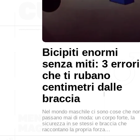
Bicipiti enormi
senza miti: 3 errori
che ti rubano
centimetri dalle
braccia
Nel mondo maschile ci sono cose che no
passano mai di moda: un corpo forte, la
sicurezza in se stessi e braccia che
raccontano la propria forza…