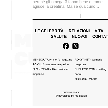
perché gli omega-3 fanno bene o come
agisce la creatina. Ma se qualcuno…
LE CELEBRITÀ
RELAZIONI
VITA
SALUTE
NUOVO!
CONTAT
MENSCULT.UA
- men's magazine
ROXY7.NET
- women's
ROXY.UA
- women's magazine
magazine
BUSINESSMAN.UA
- business
BUDUEMO.COM
- building
magazine
portal
4kiev.com
- market
archivio notizie
© developed by
mc design