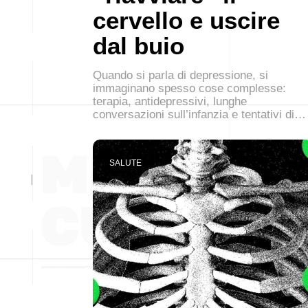
cervello e uscire
dal buio
Quando si parla di depressione, si
immaginano spesso cose complesse:
terapia, antidepressivi, lunghe
conversazioni sull’infanzia e tentativi di…
SALUTE