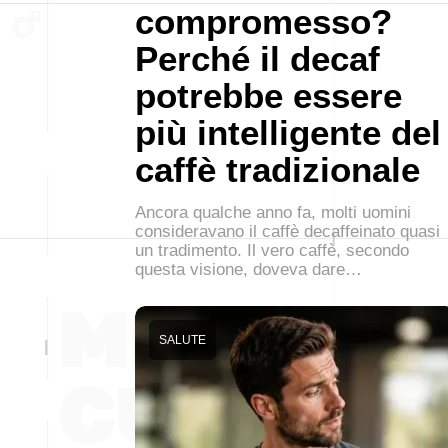
compromesso?
Perché il decaf
potrebbe essere
più intelligente del
caffè tradizionale
Ancora qualche anno fa, molti uomini
consideravano il caffè decaffeinato quasi
un tradimento. Il vero caffè, secondo
questa visione, doveva dare…
SALUTE