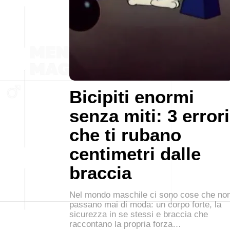
Bicipiti enormi
senza miti: 3 errori
che ti rubano
centimetri dalle
braccia
Nel mondo maschile ci sono cose che no
passano mai di moda: un corpo forte, la
sicurezza in se stessi e braccia che
raccontano la propria forza…