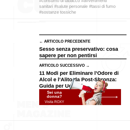
#consumo di tabacco
#avvertimenti
sanitari
#salute personale
#tassi di fumo
#sostanze tossiche
← ARTICOLO PRECEDENTE
Sesso senza preservativo: cosa
sapere per non pentirsi
ARTICOLO SUCCESSIVO →
11 Modi per Eliminare l’Odore di
Alcol e l’Alito da Post-Sbronza:
Guida per Uomini
Sei una
donna?
Visita ROXY