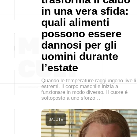
in una vera sfida:
quali alimenti
possono essere
dannosi per gli
uomini durante
l’estate
Quando le temperature raggiungono livelli
estremi, il corpo maschile inizia a
funzionare in modo diverso. Il cuore è
sottoposto a uno sforzo…
SALUTE