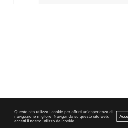
Questo sito utilizza i cookie per offrirti un'esperienza di
navigazione migliore. Navigando su questo sito web,
Acce
accetti il nostro utilizzo dei cookie.