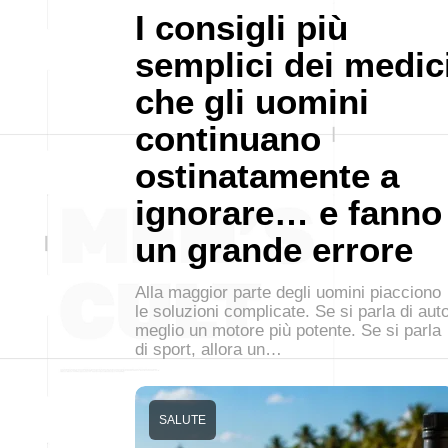
I consigli più
semplici dei medic
che gli uomini
continuano
ostinatamente a
ignorare… e fanno
un grande errore
Alla maggior parte degli uomini piacciono
le soluzioni complicate. Se si parla di auto
meglio un motore più potente. Se si parla
di sport, allora un…
SALUTE