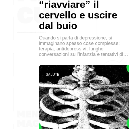
“riavviare” il
cervello e uscire
dal buio
Quando si parla di depressione, si
immaginano spesso cose complesse:
terapia, antidepressivi, lunghe
conversazioni sull’infanzia e tentativi di…
SALUTE