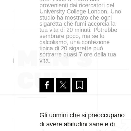
provenienti dai ricercatori del
University College London. Uno
studio ha mostrato che ogni
sigaretta che fumi accorcia la
tua vita di 20 minuti. Potrebbe
sembrare poco, ma se lo
calcoliamo, una confezione
tipica di 20 sigarette può
sottrarre quasi 7 ore della tua
vita.
Gli uomini che si preoccupano
di avere abitudini sane e di