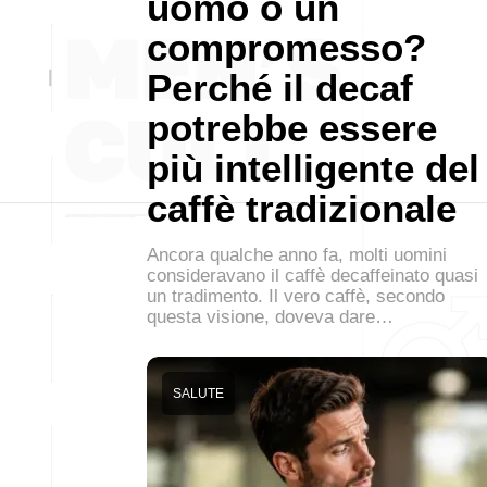
uomo o un
compromesso?
Perché il decaf
potrebbe essere
più intelligente del
caffè tradizionale
Ancora qualche anno fa, molti uomini
consideravano il caffè decaffeinato quasi
un tradimento. Il vero caffè, secondo
questa visione, doveva dare…
SALUTE