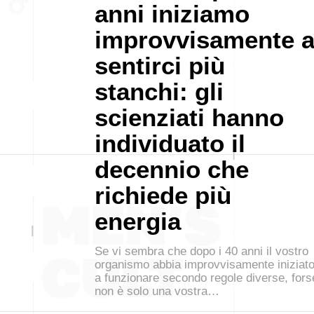
anni iniziamo
improvvisamente 
sentirci più
stanchi: gli
scienziati hanno
individuato il
decennio che
richiede più
energia
Se vi sembra che dopo i 40 anni il vostro
organismo abbia improvvisamente iniziat
a funzionare secondo regole diverse, fors
non è solo una vostra…