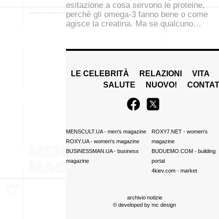
esitazione a cosa servono le proteine,
perché gli omega-3 fanno bene o come
agisce la creatina. Ma se qualcuno…
LE CELEBRITÀ
RELAZIONI
VITA
SALUTE
NUOVO!
CONTAT
MENSCULT.UA
- men's magazine
ROXY7.NET
- women's
ROXY.UA
- women's magazine
magazine
BUSINESSMAN.UA
- business
BUDUEMO.COM
- building
magazine
portal
4kiev.com
- market
archivio notizie
© developed by
mc design