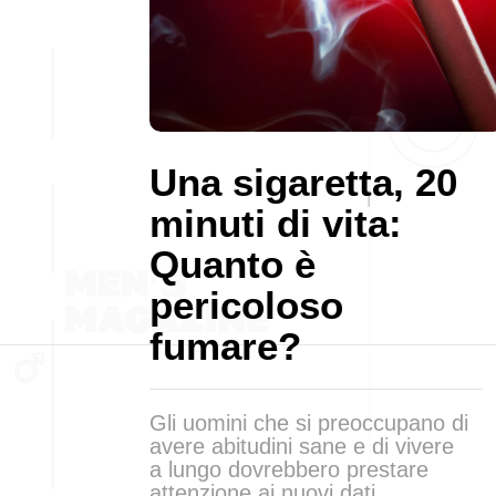
Una sigaretta, 20
minuti di vita:
Quanto è
pericoloso
fumare?
Gli uomini che si preoccupano di
avere abitudini sane e di vivere
a lungo dovrebbero prestare
attenzione ai nuovi dati