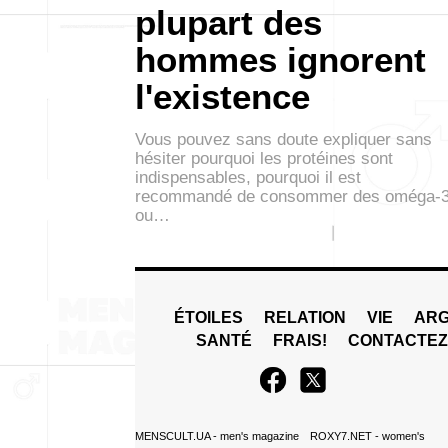
plupart des
hommes ignorent
l'existence
Vous pouvez sans doute expliquer sans
hésiter pourquoi les protéines sont
indispensables, pourquoi il est
recommandé de consommer des oméga-
ou…
ÉTOILES
RELATION
VIE
ARG
SANTÉ
FRAIS!
CONTACTE
MENSCULT.UA
- men's magazine
ROXY7.NET
- women's