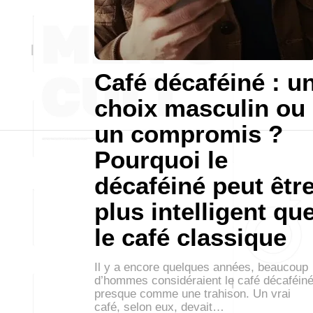
Café décaféiné : u
choix masculin ou
un compromis ?
Pourquoi le
décaféiné peut êtr
plus intelligent qu
le café classique
Il y a encore quelques années, beaucoup
d’hommes considéraient le café décaféin
presque comme une trahison. Un vrai
café, selon eux, devait…