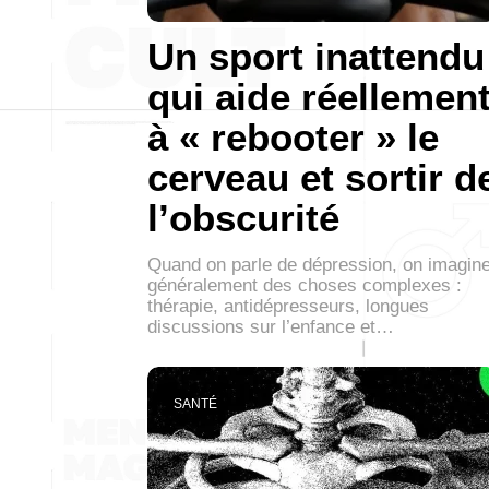
Un sport inattendu
qui aide réellemen
à « rebooter » le
cerveau et sortir d
l’obscurité
Quand on parle de dépression, on imagin
généralement des choses complexes :
thérapie, antidépresseurs, longues
discussions sur l’enfance et…
SANTÉ