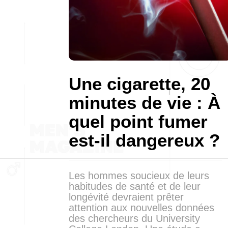
Une cigarette, 20
minutes de vie : À
quel point fumer
est-il dangereux ?
Les hommes soucieux de leurs
habitudes de santé et de leur
longévité devraient prêter
attention aux nouvelles données
des chercheurs du University