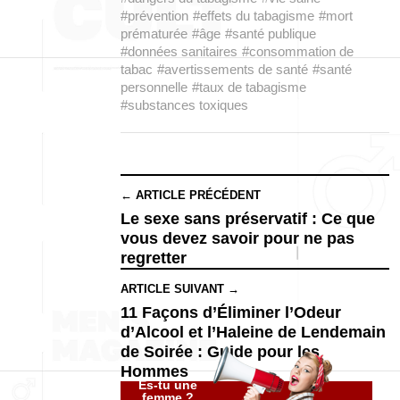
#prévention
#effets du tabagisme
#mort
prématurée
#âge
#santé publique
#données sanitaires
#consommation de
tabac
#avertissements de santé
#santé
personnelle
#taux de tabagisme
#substances toxiques
← ARTICLE PRÉCÉDENT
Le sexe sans préservatif : Ce que
vous devez savoir pour ne pas
regretter
ARTICLE SUIVANT →
11 Façons d’Éliminer l’Odeur
d’Alcool et l’Haleine de Lendemain
de Soirée : Guide pour les
Hommes
Es-tu une
femme ?