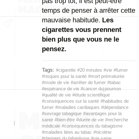
pas trop tôt, il est peut-être
temps de penser à arrêter cette
mauvaise habitude.
Les
cigarettes vous prennent
bien plus que vous ne le
pensez.
Tags:
#cigarette
#20 minutes
#vie
#fumer
#risques pour la santé
#mort prématurée
#mode de vie
#arrêter de fumer
#tabac
#espérance de vie
#cancer du poumon
#qualité de vie
#étude scientifique
#conséquences sur la santé
#habitudes de
fumer
#maladies cardiaques
#dépendance
#sevrage tabagique
#avantages pour la
santé
#bien-être
#durée de vie
#recherche
médicale
#conséquences du tabagisme
#maladies liées au tabac
#nicotine
#dangers du tabagisme
#vie saine