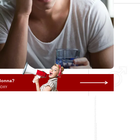
 donna?
 ROXY