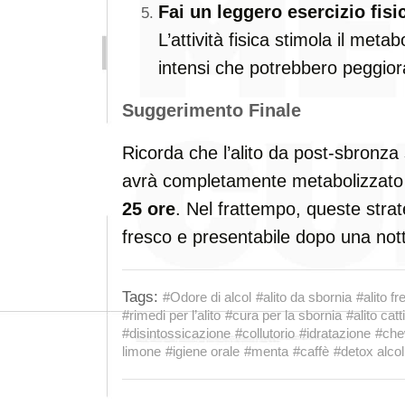
Fai un leggero esercizio fisi
L’attività fisica stimola il met
intensi che potrebbero peggior
Suggerimento Finale
Ricorda che l’alito da post-sbronza 
avrà completamente metabolizzato l’
25 ore
. Nel frattempo, queste strat
fresco e presentabile dopo una nott
Tags:
#Odore di alcol
#alito da sbornia
#alito f
#rimedi per l’alito
#cura per la sbornia
#alito catt
#disintossicazione
#collutorio
#idratazione
#che
limone
#igiene orale
#menta
#caffè
#detox alcol