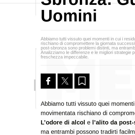
Uomini
Abbiamo tutti vissuto quei momenti in cui i resi
rischiano di compromettere la giornata successiva.
post-sbronza sono problemi distinti, ma entrambi
Analizziamo le differenze e le migliori strategi
freschezza impeccabile.
Abbiamo tutti vissuto quei momenti i
movimentata rischiano di comprome
L’odore di alcol
e
l’alito da post
ma entrambi possono tradirti facilm