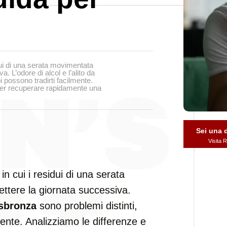
dui di una serata movimentata
 L’odore di alcol e l’alito da
 possono tradirti facilmente.
e per recuperare rapidamente una
Sei una
Visita
n cui i residui di una serata
ttere la giornata successiva.
-sbronza
sono problemi distinti,
ente. Analizziamo le differenze e