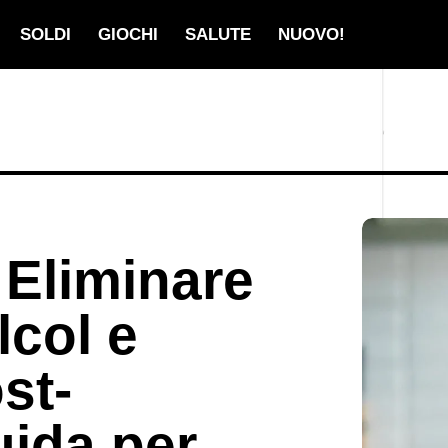
SOLDI
GIOCHI
SALUTE
NUOVO!
 Eliminare
lcol e
st-
ida per