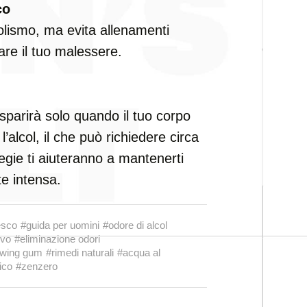
co
abolismo, ma evita allenamenti
are il tuo malessere.
sparirà solo quando il tuo corpo
alcol, il che può richiedere circa
egie ti aiuteranno a mantenerti
e intensa.
resco
#guida per uomini
#odore di alcol
ivo
#eliminazione odori
wing gum
#rimedi naturali
#acqua al
ico
#zenzero