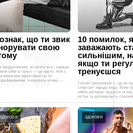
 ознак, що ти звик
10 помилок, я
гнорувати свою
заважають ст
тому
сильнішим, н
якщо ти регу
и продуктивним, встигати все і завжди
тренуєшся
ати себе в тонусі — це круто. Але є
ка межа між ефективністю та
оруйнуванням. Ігнорувати втому —…
Силові тренування — це не пр
спортзал заради виду. Вони 
обмін речовин, будують м’язи
кістки та допомагають спалю
ЗДОРОВ'Я
ЗДОРОВ'Я