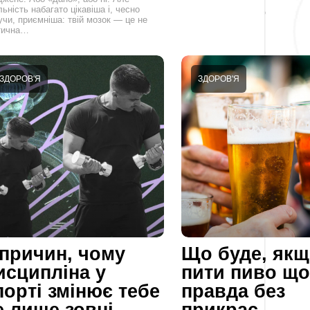
ьність набагато цікавіша і, чесно
учи, приємніша: твій мозок — це не
тична…
ЗДОРОВ'Я
ЗДОРОВ'Я
 причин, чому
Що буде, як
исципліна у
пити пиво що
порті змінює тебе
правда без
е лише зовні
прикрас