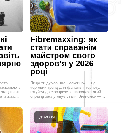
кі
Fibremaxxing: як
ати
стати справжнім
авіть
майстром свого
лярно
здоров’я у 2026
році
осто
Якщо ти думав, що «максинг» — це
прискорюють
черговий тренд для фанатів інтернету,
, зміцнюють
готуйся до сюрпризу: є напрямок, який
вати жир.…
справді заслуговує уваги. Знайомся —…
ЗДОРОВ'Я