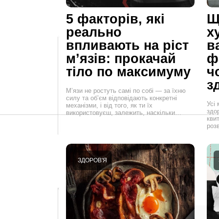
5 факторів, які
Щ
реально
х
впливають на ріст
в
м’язів: прокачай
ф
тіло по максимуму
ч
з
М’язи не ростуть самі по собі — за їхню
силу та об’єм відповідають конкретні
Усі
механізми, і від того, як ти їх
здо
використовуєш, залежить, наскільки…
кви
роз
ЗДОРОВ'Я