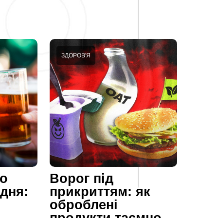
ЗДОРОВ'Я
що
Ворог під
дня:
прикриттям: як
оброблені
продукти таємно