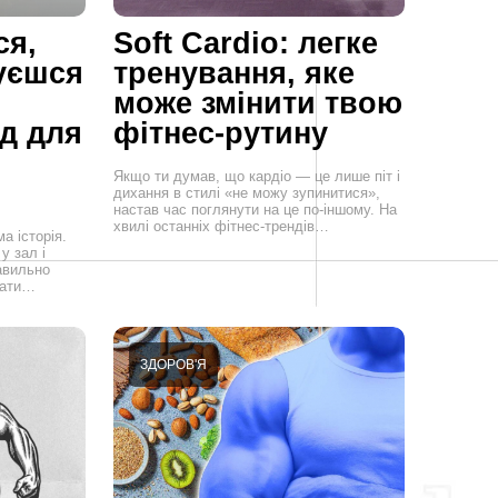
ся,
Soft Cardio: легке
уєшся
тренування, яке
може змінити твою
ід для
фітнес-рутину
Якщо ти думав, що кардіо — це лише піт і
дихання в стилі «не можу зупинитися»,
настав час поглянути на це по-іншому. На
хвилі останніх фітнес-трендів…
а історія.
у зал і
авильно
мати…
ЗДОРОВ'Я