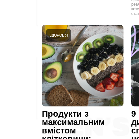
реал
каж
ста
ЗДОРОВ'Я
Продукти з
9
максимальним
д
вмістом
с
клітковини:
н