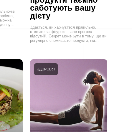
саботують вашу
ільйонів
дієту
барбекю,
 можна
щоденну…
Здається, ви харчуєтеся правильно,
стежите за фігурою… але прогрес
відсутній. Секрет може бути в тому, що ви
регулярно споживаєте продукти, які…
ЗДОРОВ'Я