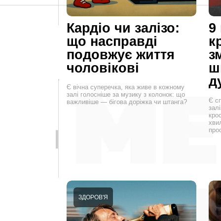
Кардіо чи залізо:
9
що насправді
к
подовжує життя
з
чоловікові
ш
д
Є вічна суперечка, яка живе в кожному
залі голосніше за музику з колонок: що
Є сп
важливіше — бігова доріжка чи штанга?
залі
крос
хви
про
ЗДОРОВ'Я