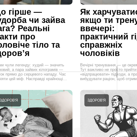
о гірше —
Як харчувати
удорба чи зайва
якщо ти трен
ага? Реальні
ввечері:
акти про
практичний г
оловіче тіло та
справжніх
доров’я
чоловіків
 ми чули легенду: худий — значить
Вечірні тренування — це окрем
ровий, а пара зайвих кілограмів —
Тут важливо не просто прийти 
ток прямо до серцевого нападу. Час
«відпрацювати» підходи, а пр
віяти цей міф. Насправді крайнощі…
вибудувати раціон, щоб отри
ЗДОРОВ'Я
ЗДОРОВ'Я