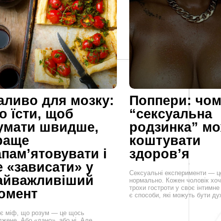
аливо для мозку:
Поппери: чо
о їсти, щоб
“сексуальна
умати швидше,
родзинка” м
раще
коштувати
апам’ятовувати і
здоров’я
е «зависати» у
Сексуальні експерименти — ц
айважливіший
нормально. Кожен чоловік хо
трохи гостроти у своє інтимне
омент
є способи, які можуть бути д
ує міф, що розум — це щось
джене. Або «дано», або ні. Але