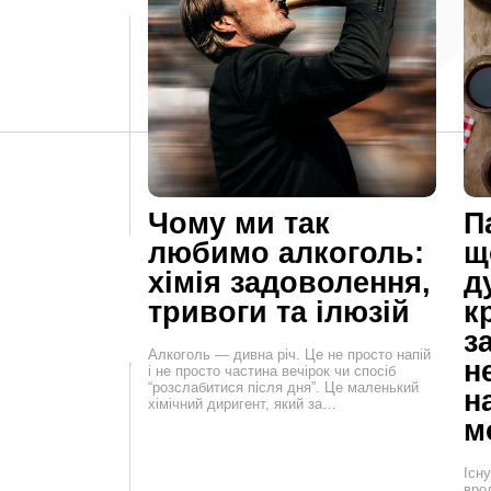
Чому ми так
П
любимо алкоголь:
щ
хімія задоволення,
д
тривоги та ілюзій
к
з
Алкоголь — дивна річ. Це не просто напій
н
і не просто частина вечірок чи спосіб
“розслабитися після дня”. Це маленький
н
хімічний диригент, який за…
м
Існ
вро