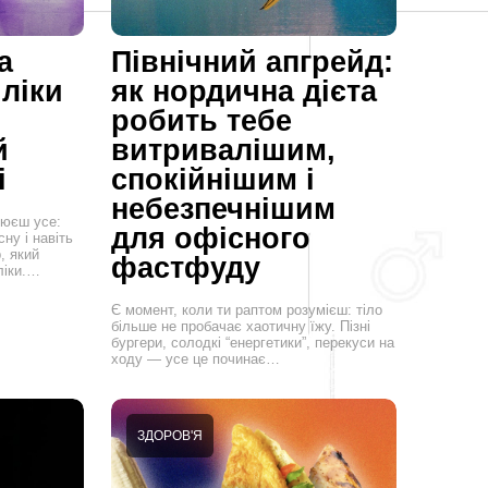
а
Північний апгрейд:
 ліки
як нордична дієта
робить тебе
й
витривалішим,
і
спокійнішим і
небезпечнішим
люєш усе:
для офісного
ну і навіть
, який
фастфуду
ліки.…
Є момент, коли ти раптом розумієш: тіло
більше не пробачає хаотичну їжу. Пізні
бургери, солодкі “енергетики”, перекуси на
ходу — усе це починає…
ЗДОРОВ'Я