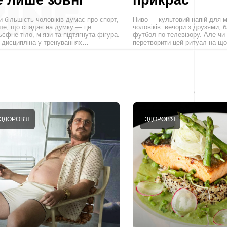
 більшість чоловіків думає про спорт,
Пиво — культовий напій для м
ше, що спадає на думку — це
чоловіків: вечори з друзями, 
єфне тіло, м’язи та підтягнута фігура.
футбол по телевізору. Але чи
 дисципліна у тренуваннях…
перетворити цей ритуал на 
ЗДОРОВ'Я
ЗДОРОВ'Я