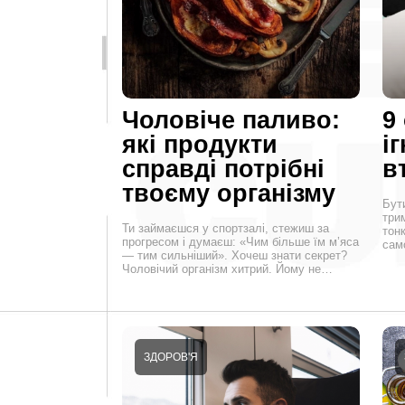
Чоловіче паливо:
9
які продукти
і
справді потрібні
в
твоєму організму
Бут
трим
Ти займаєшся у спортзалі, стежиш за
тон
прогресом і думаєш: «Чим більше їм м’яса
сам
— тим сильніший». Хочеш знати секрет?
Чоловічий організм хитрий. Йому не…
ЗДОРОВ'Я