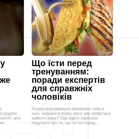
му
Що їсти перед
тренуванням:
оже
поради експертів
для справжніх
чоловіків
е
Хочеш максимально прокачати себе в
че додати
залі, набрати м’язову масу або позбутися
 життя, але
зайвого жиру? Тоді варто серйозно
уже…
подумати про те, що ти їси перед…