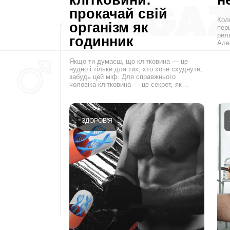
прокачай свій
Коли
організм як
пер
рель
годинник
Але
Якщо ти думаєш, що клітковина — це
нудно і тільки для тих, хто хоче схуднути,
забудь цей міф. Для справжнього
чоловіка клітковина — це секрет, як…
ЗДОРОВ'Я