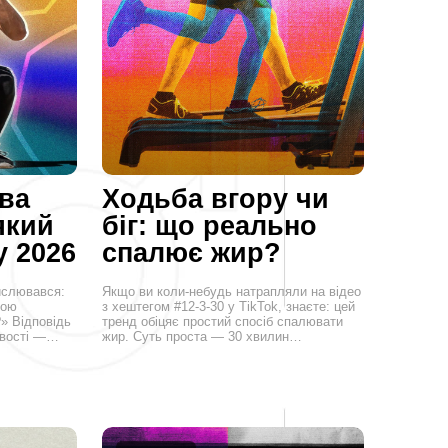
ова
Ходьба вгору чи
який
біг: що реально
у 2026
спалює жир?
ислювався:
Якщо ви коли-небудь натрапляли на відео
ною
з хештегом #12-3-30 у TikTok, знаєте: цей
» Відповідь
тренд обіцяє простий спосіб спалювати
ивості —…
жир. Суть проста — 30 хвилин…