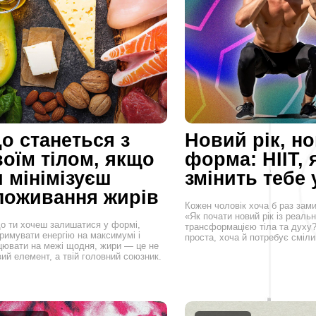
о станеться з
Новий рік, н
воїм тілом, якщо
форма: HIIT, 
и мінімізуєш
змінить тебе 
поживання жирів
Кожен чоловік хоча б раз зам
«Як почати новий рік із реаль
о ти хочеш залишатися у формі,
трансформацією тіла та духу?
тримувати енергію на максимумі і
проста, хоча й потребує сміл
цювати на межі щодня, жири — це не
ий елемент, а твій головний союзник.