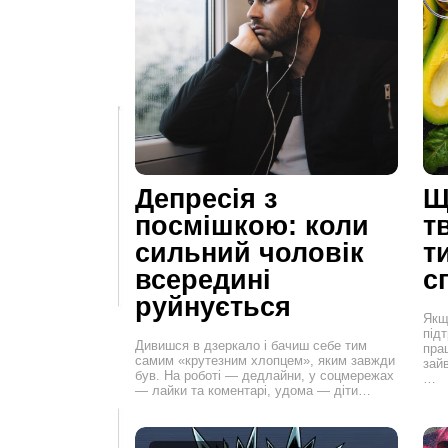
Депресія з
Щ
посмішкою: коли
т
сильний чоловік
т
всередині
с
руйнується
Якщ
під
Дивишся в дзеркало і бачиш себе тим
пра
самим «крутезним хлопцем», яким завжди
зайв
був. На роботі — дедлайни, у соцмережах
…
— лайки та коментарі, удома — діти…