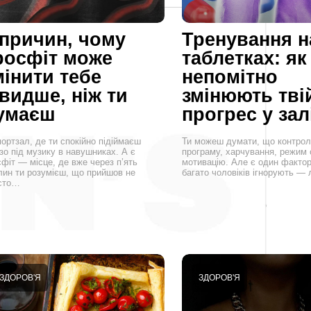
 причин, чому
Тренування н
росфіт може
таблетках: як
мінити тебе
непомітно
видше, ніж ти
змінюють тві
умаєш
прогрес у зал
ортзал, де ти спокійно підіймаєш
Ти можеш думати, що контро
зо під музику в навушниках. А є
програму, харчування, режим с
фіт — місце, де вже через п’ять
мотивацію. Але є один фактор
лин ти розумієш, що прийшов не
багато чоловіків ігнорують — 
сто…
ЗДОРОВ'Я
ЗДОРОВ'Я