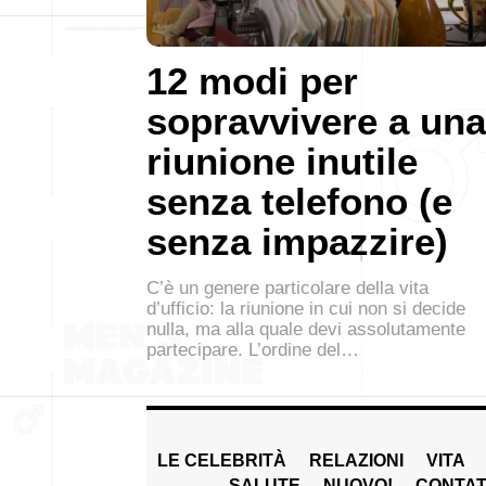
12 modi per
sopravvivere a una
riunione inutile
senza telefono (e
senza impazzire)
C’è un genere particolare della vita
d’ufficio: la riunione in cui non si decide
nulla, ma alla quale devi assolutamente
partecipare. L’ordine del…
LE CELEBRITÀ
RELAZIONI
VITA
SALUTE
NUOVO!
CONTAT