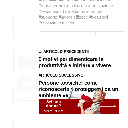
#manager
#manipolazioni
#motivazione
#responsabilità
#ostacoli
#compiti
#supporto
#lavoro efficace
#soluzioni
#risoluzione dei conflitti
← ARTICOLO PRECEDENTE
5 motivi per dimenticare la
produttività e iniziare a vivere
ARTICOLO SUCCESSIVO →
Persone tossiche: come
riconoscerle e proteggersi da un
ambiente velenoso
Sei una
donna?
Visita ROXY