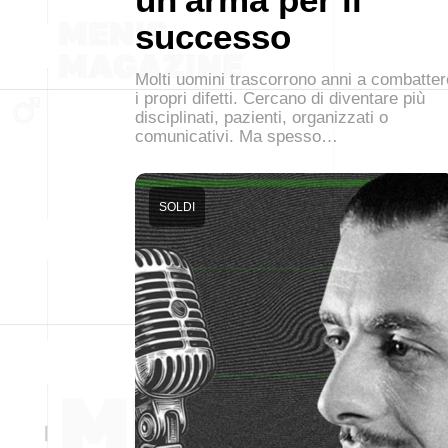
successo
Molti uomini trascorrono anni a combatter
i propri difetti. Cercano di diventare più
disciplinati, pazienti, organizzati o
comunicativi. Ma spesso…
SOLDI