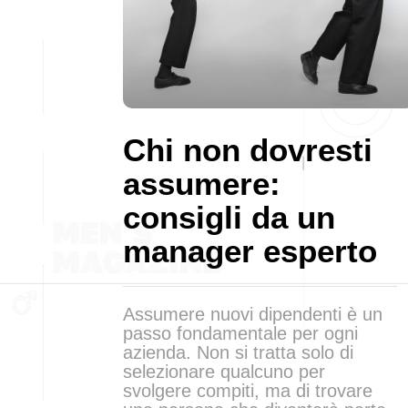
Chi non dovresti
assumere:
consigli da un
manager esperto
Assumere nuovi dipendenti è un
passo fondamentale per ogni
azienda. Non si tratta solo di
selezionare qualcuno per
svolgere compiti, ma di trovare