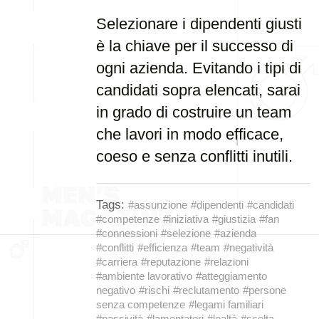
Selezionare i dipendenti giusti
è la chiave per il successo di
ogni azienda. Evitando i tipi di
candidati sopra elencati, sarai
in grado di costruire un team
che lavori in modo efficace,
coeso e senza conflitti inutili.
Tags:
#assunzione
#dipendenti
#candidati
#competenze
#iniziativa
#giustizia
#fan
#connessioni
#selezione
#azienda
#conflitti
#efficienza
#team
#negatività
#carriera
#reputazione
#relazioni
#ambiente lavorativo
#atteggiamento
negativo
#rischi
#reclutamento
#persone
senza competenze
#legami familiari
#passività
#lamentatori
#lealtà
#scelta