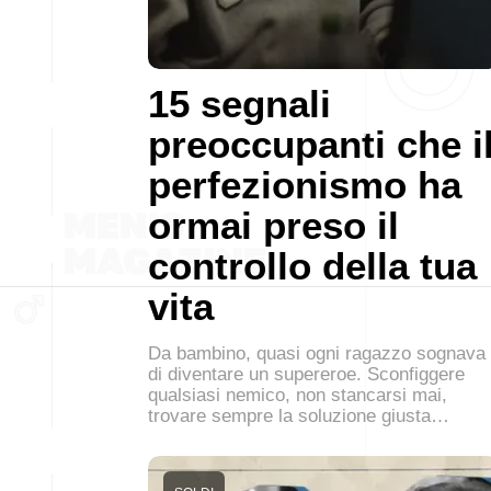
15 segnali
preoccupanti che i
perfezionismo ha
ormai preso il
controllo della tua
vita
Da bambino, quasi ogni ragazzo sognava
di diventare un supereroe. Sconfiggere
qualsiasi nemico, non stancarsi mai,
trovare sempre la soluzione giusta…