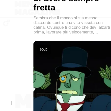
fretta
Sembra che il mondo si sia messo
d'accordo contro una vita vissuta con
calma. Ovunque ti dicono che devi alzarti
prima, lavorare più velocemente,…
SOLDI