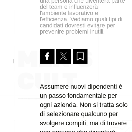
una persona che diventerà parte
del team e influenzerà
l'ambiente lavorativo e
l'efficienza. Vediamo quali tipi di
candidati dovresti evitare per
prevenire problemi inutili.
Assumere nuovi dipendenti è
un passo fondamentale per
ogni azienda. Non si tratta solo
di selezionare qualcuno per
svolgere compiti, ma di trovare