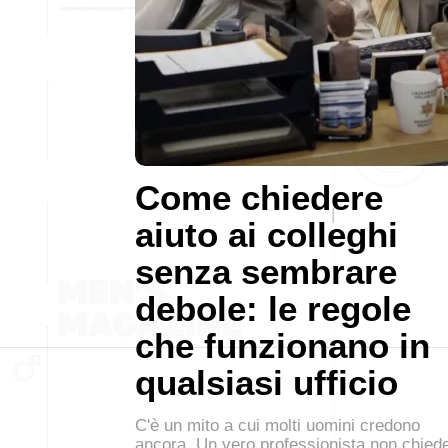
Come chiedere
aiuto ai colleghi
senza sembrare
debole: le regole
che funzionano in
qualsiasi ufficio
C'è un mito a cui molti uomini credono
ancora. Un vero professionista non chied