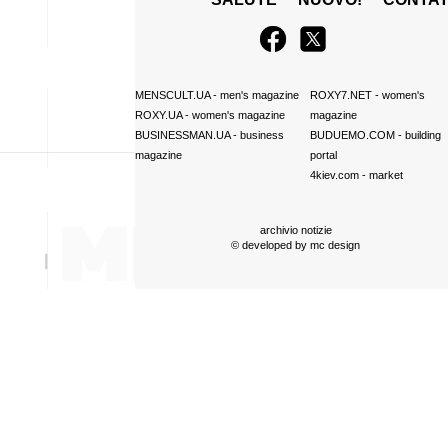
MENSCULT.UA
- men's magazine
ROXY7.NET
- women's
ROXY.UA
- women's magazine
magazine
BUSINESSMAN.UA
- business
BUDUEMO.COM
- building
magazine
portal
4kiev.com
- market
archivio notizie
© developed by
mc design