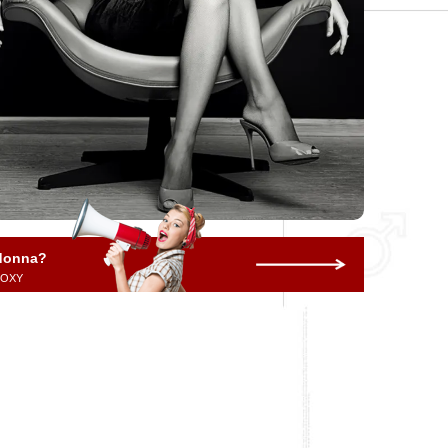
 donna?
 ROXY