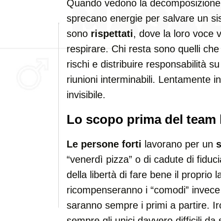
Quando vedono la decomposizione al
sprecano energie per salvare un 
sono
rispettati
, dove la loro voce
respirare. Chi resta sono quelli ch
rischi e distribuire responsabilità s
riunioni interminabili. Lentamente 
invisibile.
Lo scopo prima del team b
Le persone forti
lavorano per un
s
“venerdì pizza” o di cadute di fid
della libertà di fare bene il proprio
ricompenseranno i “comodi” invece de
saranno sempre i primi a partire. Ir
sempre gli unici davvero difficili da 