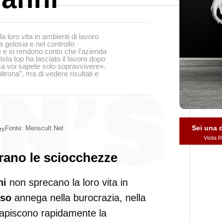
a loro vita in ambienti di lavoro
 gelosia e nel controllo
 e si rendono conto che l’azienda
sta top ha lasciato il lavoro dopo
a voi sapete solo sopravvivere».
oltrona”, ma di vedere risultati e
Sei una
Fonte: Menscult.net
rs
Visita
erano le sciocchezze
ni
non sprecano la loro vita in
nso
annega nella burocrazia, nella
 Capiscono rapidamente la