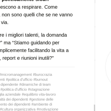
riescono a respirare. Come
a non sono quelli che se ne vanno
 via.
e i migliori talenti, la domanda
o?” ma “Stiamo guidando per
licemente facilitando la vita a
report e riunioni inutili?”
#micromanagement
#burocrazia
enti
#politica d’ufficio
#burnout
 dipendente
#dinamiche di team
#politica d’ufficio
#stagnazione
lia aziendale
#equilibrio vita-lavoro
altà dei dipendenti
#gestione delle
ento dei dipendenti
#ambiente di
#cultura organizzativa
#motivazione