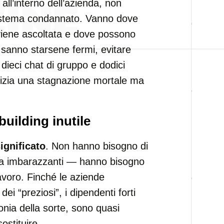
l’interno dell’azienda, non
sistema condannato. Vanno dove
 viene ascoltata e dove possono
e sanno starsene fermi, evitare
u dieci chat di gruppo e dodici
inizia una stagnazione mortale ma
uilding inutile
ignificato
. Non hanno bisogno di
ucia imbarazzanti — hanno bisogno
 lavoro. Finché le aziende
i “preziosi”, i dipendenti forti
onia della sorte, sono quasi
sostituire.