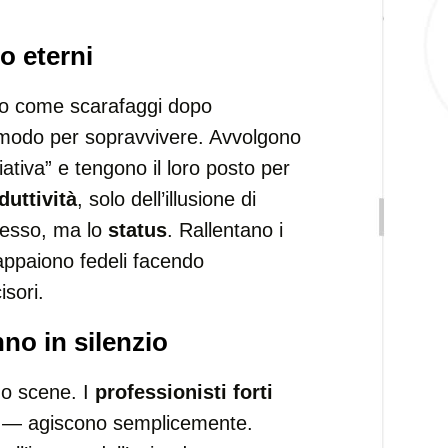
o eterni
o come scarafaggi dopo
modo per sopravvivere. Avvolgono
niziativa” e tengono il loro posto per
duttività
, solo dell’illusione di
ccesso, ma lo
status
. Rallentano i
 appaiono fedeli facendo
isori.
no in silenzio
no scene. I
professionisti forti
i — agiscono semplicemente.