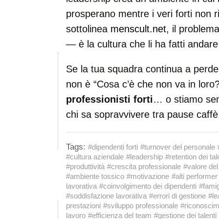
prosperano mentre i veri forti non 
sottolinea
menscult.net
, il problem
— è la cultura che li ha fatti andare
Se la tua squadra continua a perder
non è “Cosa c’è che non va in lor
professionisti forti
… o stiamo semp
chi sa sopravvivere tra pause caffè, 
Tags:
#dipendenti forti
#turnover del personale
#cultura aziendale
#leadership
#retention dei tal
#produttività
#crescita professionale
#valore del
#ambiente tossico
#motivazione
#alti performer
lavorativa
#coinvolgimento dei dipendenti
#famig
#soddisfazione lavorativa
#errori di gestione
#le
prestazioni
#sviluppo professionale
#riconoscim
lavoro
#efficienza del team
#gestione dei talenti