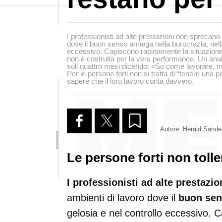
I professionisti ad alte prestazioni non sprecano l
dove il buon senso annega nella burocrazia, nella
eccessivo. Capiscono rapidamente la situazione
non è costruita per la vera performance. Un anali
soli quattro mesi dicendo: «So come lavorare, m
Per le persone forti non si tratta di “tenere una p
sapere che il loro lavoro conta davvero.
Autore: Herald Sande
Le persone forti non toll
I professionisti ad alte prestazio
ambienti di lavoro dove il
buon se
gelosia e nel controllo eccessivo.