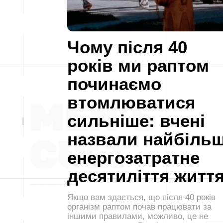
Чому після 40
років ми раптом
починаємо
втомлюватися
сильніше: вчені
назвали найбіль
енергозатратне
десятиліття житт
Якщо вам здається, що після 40 років
організм раптом почав працювати за
іншими правилами, можливо, це не