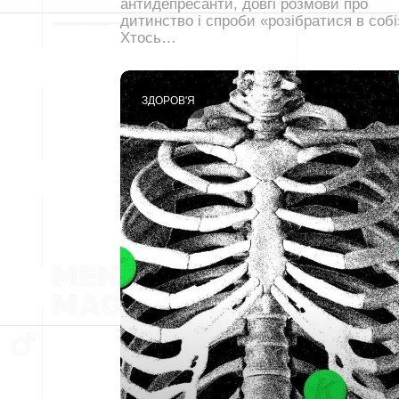
антидепресанти, довгі розмови про
дитинство і спроби «розібратися в собі
Хтось…
ЗДОРОВ'Я