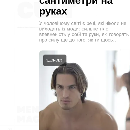
сантиметри на
руках
У чоловічому світі є речі, які ніколи не
виходять із моди: сильне тіло,
впевненість у собі та руки, які говорять
про силу ще до того, як ти щось…
ЗДОРОВ'Я