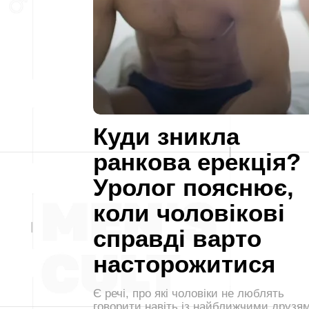
Куди зникла
ранкова ерекція?
Уролог пояснює,
коли чоловікові
справді варто
насторожитися
Є речі, про які чоловіки не люблять
говорити навіть із найближчими друзя