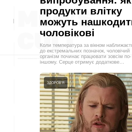
продукти влітку
можуть нашкодит
чоловікові
Коли температура за вікном наближаєт
до екстремальних позначок, чоловічий
організм починає працювати зовсім по-
іншому. Серце отримує додаткове…
ЗДОРОВ'Я