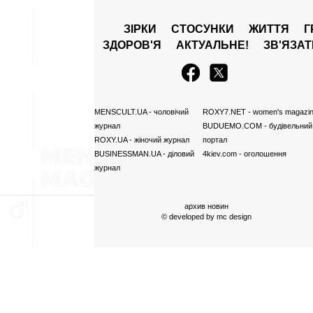
ЗІРКИ
СТОСУНКИ
ЖИТТЯ
Г
ЗДОРОВ'Я
АКТУАЛЬНЕ!
ЗВ'ЯЗА
MENSCULT.UA
- чоловічий
ROXY7.NET
- women's magazi
журнал
BUDUEMO.COM
- будівельний
ROXY.UA
- жіночий журнал
портал
BUSINESSMAN.UA
- діловий
4kiev.com
- оголошення
журнал
архив новин
© developed by
mc design