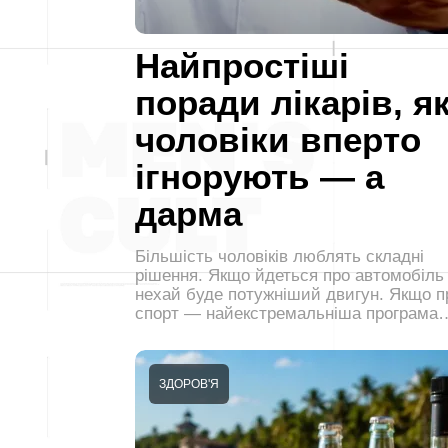
Найпростіші
поради лікарів, як
чоловіки вперто
ігнорують — а
дарма
Більшість чоловіків люблять складні
рішення. Якщо йдеться про автомобіл
нехай буде потужніший двигун. Якщо п
спорт — найекстремальніша програма
ЗДОРОВ'Я