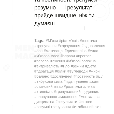
розумно — і результат
прийде швидше, ніж ти
думаєш.
Tags:
#М’язи
#ріст м’язів
#генетика
#тренування
#харчування
#відновлення
#сон
#мотивація
#дисципліна
#сила
#м’язова маса
#вправи
#прогрес
#перевантаження
#м’язові волокна
#витривалість
#тіло
#режим
#дієта
#гідратація
#білки
#вуглеводи
#жири
#баланс
#досягнення
#постійність
#цілі
#вибухова сила
#підтягування
#жим
#становий тягар
#розтяжка
#легка
активність
#тренувальний щоденник
#планування
#мислення
#ментальна
дисципліна
#результати
#фітнес
#розумні тренування
#стабільний ріст