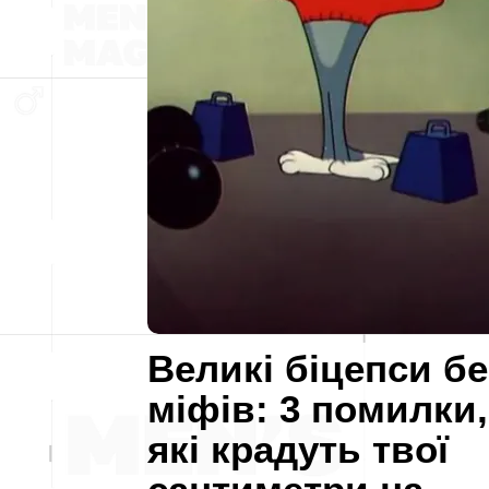
Великі біцепси бе
міфів: 3 помилки,
які крадуть твої