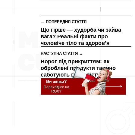
← ПОПЕРЕДНЯ СТАТТЯ
Що гірше — худорба чи зайва
вага? Реальні факти про
чоловіче тіло та здоров’я
НАСТУПНА СТАТТЯ →
Ворог під прикриттям: як
оброблені продукти таємно
саботують вашу дієту
Ви жінка?
Переходьте на
ROXY