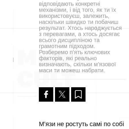
відповідають конкретні
механізми, і від того, як ти їх
використовуєш, залежить,
наскільки швидко ти побачиш
результат. Хтось народжується
з перевагами, а хтось досягає
всього дисципліною та
грамотним підходом.
Розберемо п’ять ключових
факторів, які реально
визначають, скільки м’язової
маси ти можеш набрати.
М’язи не ростуть самі по собі