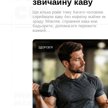
звичайну каву
Ще кілька років тому багато чоловіків
сприймали каву без кофеїну майже як
зраду. Мовляв, справжня кава має
бадьорити, допомагати пережити
важкий…
ЗДОРОВ'Я