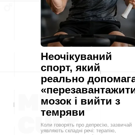
Неочікуваний
спорт, який
реально допомаг
«перезавантажит
мозок і вийти з
темряви
Коли говорять про депресію, зазвичай
уявляють складні речі: терапію,