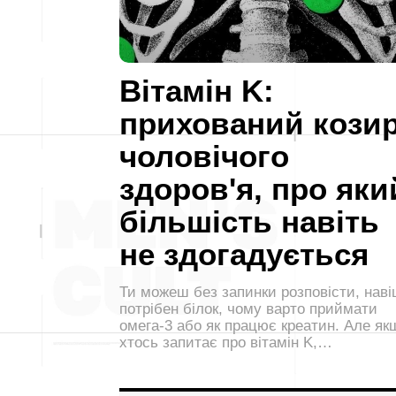
Вітамін K:
прихований кози
чоловічого
здоров'я, про яки
більшість навіть
не здогадується
Ти можеш без запинки розповісти, нав
потрібен білок, чому варто приймати
омега-3 або як працює креатин. Але як
хтось запитає про вітамін K,…