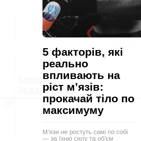
5 факторів, які
реально
впливають на
ріст м’язів:
прокачай тіло по
максимуму
М’язи не ростуть самі по собі
— за їхню силу та об’єм