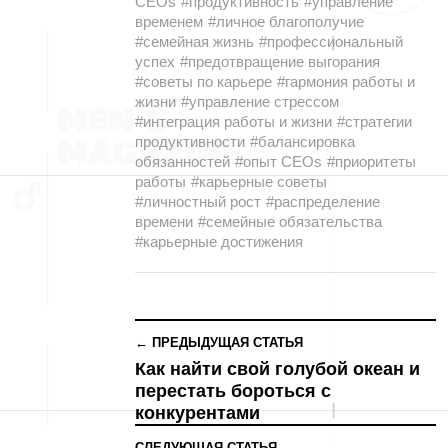
CEOs
#продуктивность
#управление
временем
#личное благополучие
#семейная жизнь
#профессиональный
успех
#предотвращение выгорания
#советы по карьере
#гармония работы и
жизни
#управление стрессом
#интеграция работы и жизни
#стратегии
продуктивности
#балансировка
обязанностей
#опыт CEOs
#приоритеты
работы
#карьерные советы
#личностный рост
#распределение
времени
#семейные обязательства
#карьерные достижения
← ПРЕДЫДУЩАЯ СТАТЬЯ
Как найти свой голубой океан и
перестать бороться с
конкурентами
СЛЕДУЮЩАЯ СТАТЬЯ →