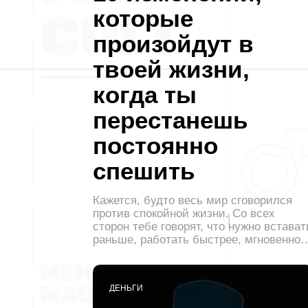
которые
произойдут в
твоей жизни,
когда ты
перестанешь
постоянно
спешить
Кажется, будто весь мир сговорился
против спокойной жизни. Со всех
сторон тебе говорят, что нужно встават
раньше, работать быстрее, мгновенно
ДЕНЬГИ