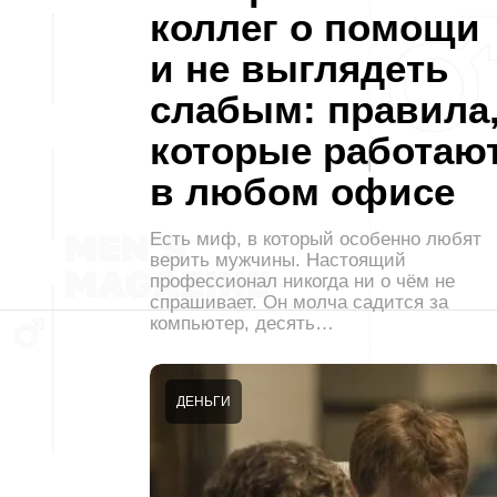
коллег о помощи
и не выглядеть
слабым: правила
которые работаю
в любом офисе
Есть миф, в который особенно любят
верить мужчины. Настоящий
профессионал никогда ни о чём не
спрашивает. Он молча садится за
компьютер, десять…
ДЕНЬГИ