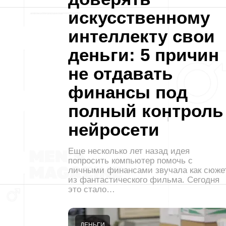
искусственному
интеллекту свои
деньги: 5 причин
не отдавать
финансы под
полный контроль
нейросети
Еще несколько лет назад идея
попросить компьютер помочь с
личными финансами звучала как сюже
из фантастического фильма. Сегодня
это стало…
ДЕНЬГИ