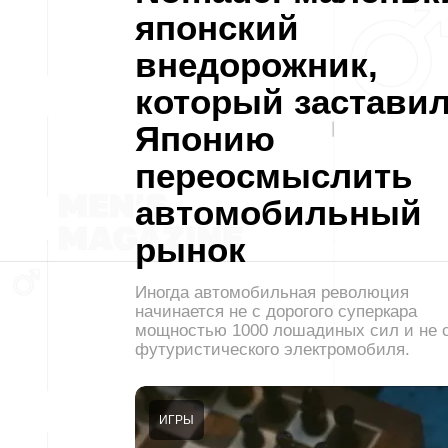
японский
внедорожник,
который застави
Японию
переосмыслить
автомобильный
рынок
Иногда автомобильная революция
начинается не с дорогого суперкара
мощностью 1000 лошадиных сил и не 
футуристического электромобиля.
ИГРЫ