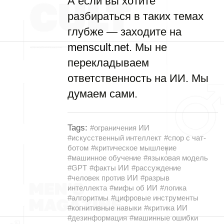
А если вы хотите
разбираться в таких темах
глубже — заходите на
menscult.net
. Мы не
перекладываем
ответственность на ИИ. Мы
думаем сами.
Tags:
#ограничения ИИ
#искусственный интеллект
#спор с чат-
ботом
#критическое мышление
#машинное обучение
#языковая модель
#GPT
#факты ИИ
#рассуждение
#человек против ИИ
#разрыв
интеллекта
#мифы об ИИ
#логика
#алгоритмы
#цифровые инструменты
#когнитивные навыки
#критика ИИ
#дезинформация
#машинные ошибки