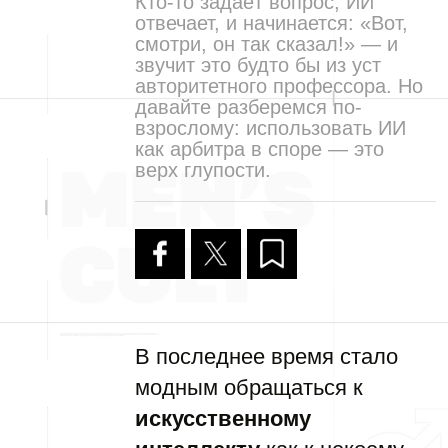
Кто-то задаёт вопрос, ИИ
отвечает, и начинается: «Вот,
смотри, он так сказал!» — и
звучит это будто бы из уст
авторитетного профессора. Но
давайте разберемся по-
взрослому: использовать ИИ
как арбитра в споре — это
верх глупости.
В последнее время стало
модным обращаться к
искусственному