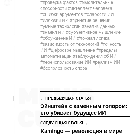
#проверка фактов
#мыслительные
способности
#интеллект человека
#ошибки аргументов
#слабости ИИ
#иллюзии ИИ
#принятие решений
#умные технологии
#анализ данных
#знания ИИ
#субъективное мышление
#обсуждение ИИ
#ложная логика
#зависимость от технологий
#точность
ИИ
#цифровое мышление
#пределы
автоматизации
#заблуждения об ИИ
#переиспользование ИИ
#реализм ИИ
#бесполезность спора
← ПРЕДЫДУЩАЯ СТАТЬЯ
Эйнштейн с каменным топором:
кто убивает будущее ИИ
СЛЕДУЮЩАЯ СТАТЬЯ →
Kamingo — революция в мире