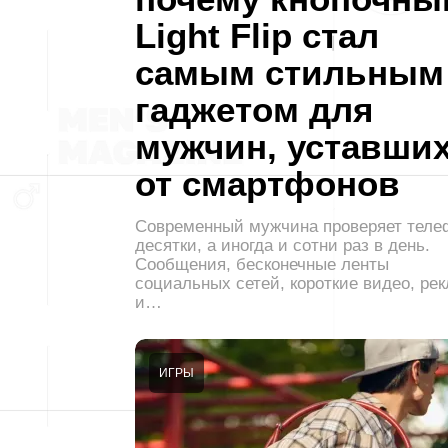
Light Flip стал
самым стильным
гаджетом для
мужчин, уставши
от смартфонов
Современный мужчина проверяет теле
десятки, а иногда и сотни раз в день.
Сообщения, бесконечные ленты
социальных сетей, короткие видео, ре
и…
ИГРЫ