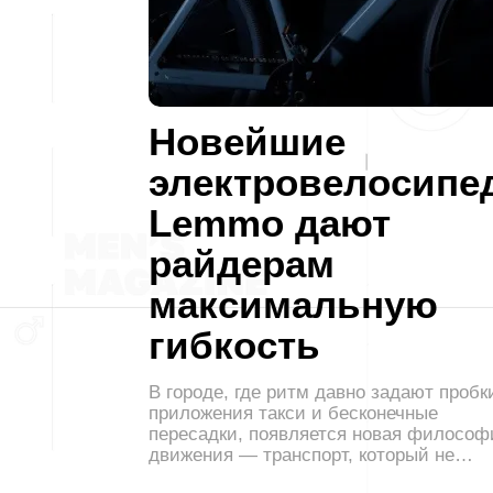
Новейшие
электровелосипе
Lemmo дают
райдерам
максимальную
гибкость
В городе, где ритм давно задают пробк
приложения такси и бесконечные
пересадки, появляется новая философ
движения — транспорт, который не…