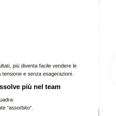
ltati, più diventa facile vendere le
tensione e senza esagerazioni.
issolve più nel team
quadra:
te “assorbito”.