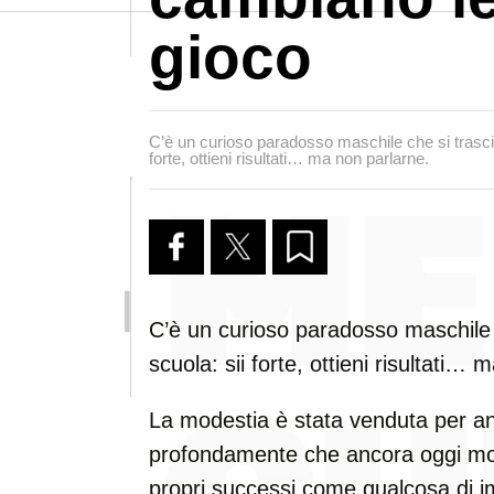
gioco
C’è un curioso paradosso maschile che si trascina
forte, ottieni risultati… ma non parlarne.
C’è un curioso paradosso maschile c
scuola: sii forte, ottieni risultati…
La modestia è stata venduta per an
profondamente che ancora oggi molt
propri successi come qualcosa di 