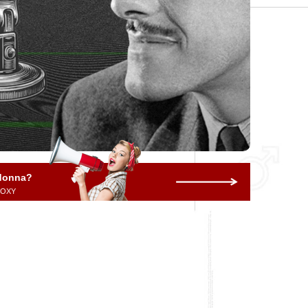
 donna?
 ROXY