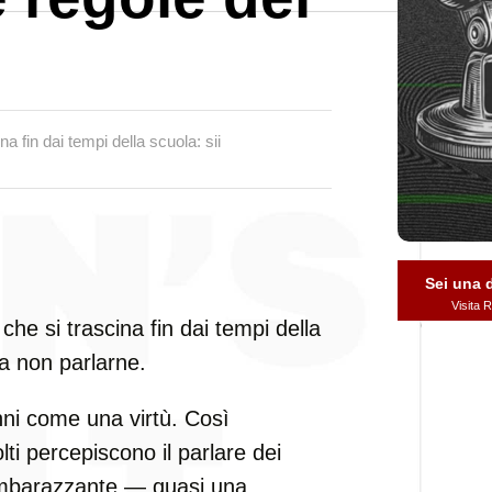
 fin dai tempi della scuola: sii
Sei una
Visita
he si trascina fin dai tempi della
 ma non parlarne.
ni come una virtù. Così
i percepiscono il parlare dei
imbarazzante — quasi una