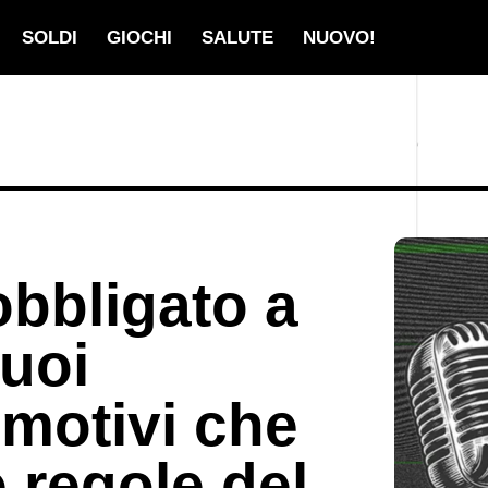
SOLDI
GIOCHI
SALUTE
NUOVO!
obbligato a
tuoi
 motivi che
 regole del