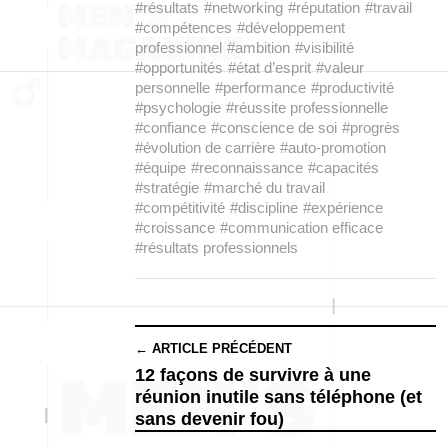
#résultats
#networking
#réputation
#travail
#compétences
#développement
professionnel
#ambition
#visibilité
#opportunités
#état d’esprit
#valeur
personnelle
#performance
#productivité
#psychologie
#réussite professionnelle
#confiance
#conscience de soi
#progrès
#évolution de carrière
#auto-promotion
#équipe
#reconnaissance
#capacités
#stratégie
#marché du travail
#compétitivité
#discipline
#expérience
#croissance
#communication efficace
#résultats professionnels
← ARTICLE PRÉCÉDENT
12 façons de survivre à une
réunion inutile sans téléphone (et
sans devenir fou)