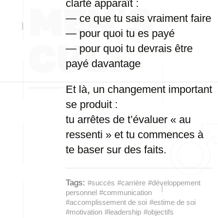
clarté apparaît :
— ce que tu sais vraiment faire
— pour quoi tu es payé
— pour quoi tu devrais être
payé davantage
Et là, un changement important
se produit :
tu arrêtes de t’évaluer « au
ressenti » et tu commences à
te baser sur des faits.
Tags:
#succès
#carrière
#développement
personnel
#communication
#accomplissement de soi
#estime de soi
#motivation
#leadership
#objectifs