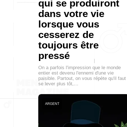
qui se produiront
dans votre vie
lorsque vous
cesserez de
toujours être
pressé
On a parfois l'impression que le monde
entier est devenu l'ennemi d'une vie
paisible. Partout, on vous répète qu'il faut
se lever plus tôt,…
ARGENT