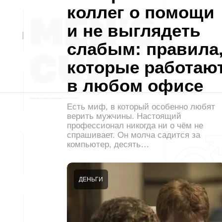
коллег о помощи
и не выглядеть
слабым: правила
которые работаю
в любом офисе
Есть миф, в который особенно любят
верить мужчины. Настоящий
профессионал никогда ни о чём не
спрашивает. Он молча садится за
компьютер, десять…
ДЕНЬГИ