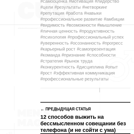
#самооценка
#мотивация
#лидерство
#цели
#результаты
#нетворкинг
#репутация
#работа
#навыки
#профессиональное развитие
#амбиции
#видимость
#возможности
#мышление
#личная ценность
#продуктивность
#психология
#профессиональный успех
#уверенность
#осознанность
#прогресс
#карьерный рост
#самопрезентация
#команда
#признание
#способности
#стратегия
#рынок труда
#конкурентность
#дисциплина
#опыт
#рост
#эффективная коммуникация
#профессиональные результаты
← ПРЕДЫДУЩАЯ СТАТЬЯ
12 способов выжить на
бессмысленном совещании без
телефона (и не сойти с ума)