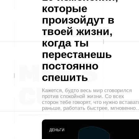
которые
произойдут в
твоей жизни,
когда ты
перестанешь
постоянно
спешить
Кажется, будто весь мир сговорился
против спокойной жизни. Со всех
сторон тебе говорят, что нужно встават
раньше, работать быстрее, мгновенно
ДЕНЬГИ