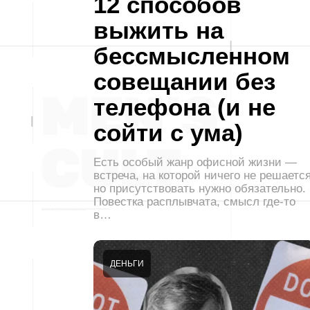
12 способов
выжить на
бессмысленном
совещании без
телефона (и не
сойти с ума)
Есть особый жанр офисной жизни —
встреча, на которой ничего не решается
но присутствовать нужно обязательно.
Повестка расплывчата, смысл где-то
в…
ДЕНЬГИ