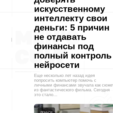
искусственному
интеллекту свои
деньги: 5 причин
не отдавать
финансы под
полный контроль
нейросети
Еще несколько лет назад идея
попросить компьютер помочь с
личными финансами звучала как сюже
из фантастического фильма. Сегодня
это стало…
ДЕНЬГИ