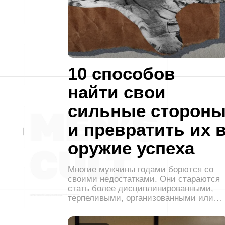
10 способов
найти свои
сильные сторон
и превратить их 
оружие успеха
Многие мужчины годами борются со
своими недостатками. Они стараются
стать более дисциплинированными,
терпеливыми, организованными или…