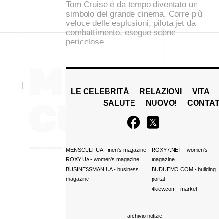
Tom Cruise è da tempo diventato un
simbolo del grande cinema. Corre più
veloce delle esplosioni, pilota jet da
combattimento, esegue scene
pericolose…
LE CELEBRITÀ
RELAZIONI
VITA
SALUTE
NUOVO!
CONTAT
MENSCULT.UA
- men's magazine
ROXY7.NET
- women's
ROXY.UA
- women's magazine
magazine
BUSINESSMAN.UA
- business
BUDUEMO.COM
- building
magazine
portal
4kiev.com
- market
archivio notizie