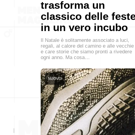
trasforma un
classico delle fest
in un vero incubo
Il Natale è solitamente associato a luci,
regali, al calore del camino e alle vecchie
e care storie che siamo pronti a rivedere
ogni anno. Ma cosa…
NUOVO!