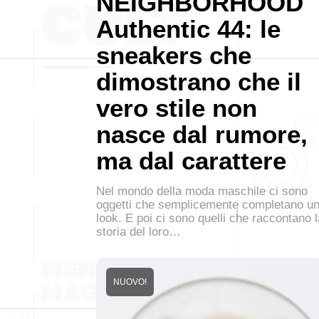
NEIGHBORHOOD
Authentic 44: le
sneakers che
dimostrano che il
vero stile non
nasce dal rumore,
ma dal carattere
Nel mondo della moda maschile ci sono
oggetti che semplicemente completano u
look. E poi ci sono quelli che raccontano l
storia del loro…
NUOVO!