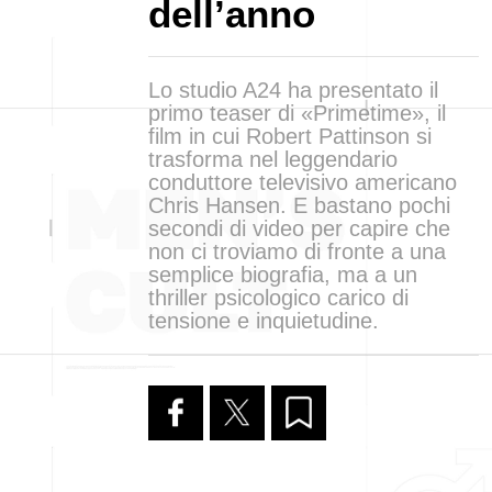
dell’anno
Lo studio A24 ha presentato il
primo teaser di «Primetime», il
film in cui Robert Pattinson si
trasforma nel leggendario
conduttore televisivo americano
Chris Hansen. E bastano pochi
secondi di video per capire che
non ci troviamo di fronte a una
semplice biografia, ma a un
thriller psicologico carico di
tensione e inquietudine.