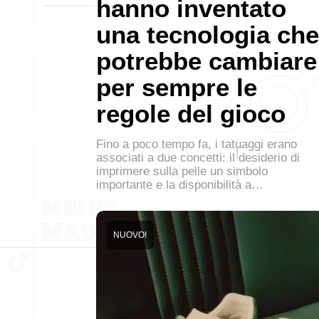
hanno inventato
una tecnologia che
potrebbe cambiare
per sempre le
regole del gioco
Fino a poco tempo fa, i tatuaggi erano
associati a due concetti: il desiderio di
imprimere sulla pelle un simbolo
importante e la disponibilità a…
NUOVO!