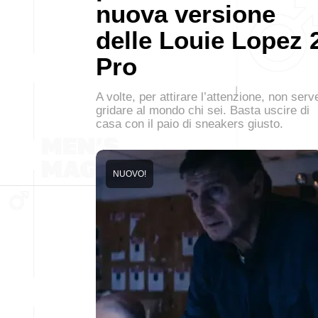
nuova versione
delle Louie Lopez 
Pro
A volte, per attirare l’attenzione, non serv
gridare al mondo chi sei. Basta uscire di
casa con il paio di sneakers giusto.
NUOVO!