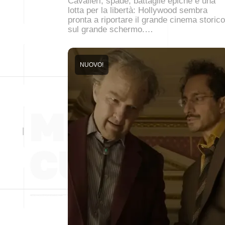
Cavalieri, spade, battaglie epiche e una
lotta per la libertà: Hollywood sembra
pronta a riportare il grande cinema storico
sul grande schermo.…
NUOVO!