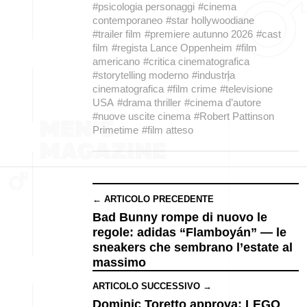
#psicologia personaggi
#cinema
contemporaneo
#star hollywoodiane
#trailer film
#premiere autunno 2026
#cast
film
#regista Lance Oppenheim
#film
americano
#critica cinematografica
#storytelling moderno
#industria
cinematografica
#film crime
#televisione
USA
#drama thriller
#cinema d’autore
#nuove uscite cinema
#Robert Pattinson
Primetime
#film atteso
← ARTICOLO PRECEDENTE
Bad Bunny rompe di nuovo le
regole: adidas “Flamboyán” — le
sneakers che sembrano l’estate al
massimo
ARTICOLO SUCCESSIVO →
Dominic Toretto approva: LEGO