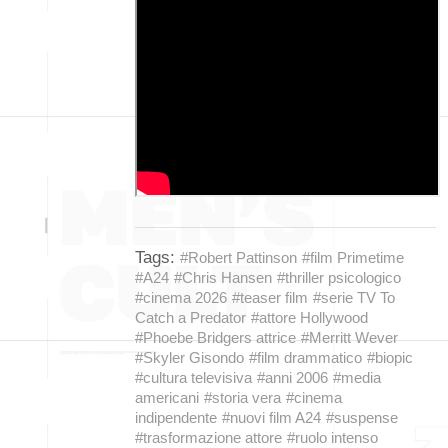
Tags:
#Robert Pattinson
#film Primetime
#A24
#Chris Hansen
#thriller psicologico
#cinema 2026
#teaser film
#serie TV To
Catch a Predator
#attore Hollywood
#Phoebe Bridgers attrice
#Merritt Wever
#Skyler Gisondo
#film drammatico
#biopic
#cultura televisiva
#anni 2006
#media
americani
#storia vera
#cinema
indipendente
#nuovi film A24
#suspense
#trasformazione attore
#ruolo intenso