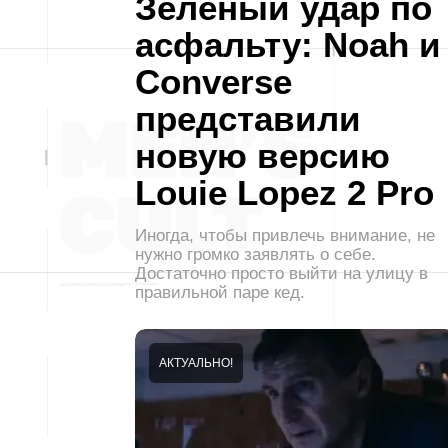
Зелёный удар по
асфальту: Noah и
Converse
представили
новую версию
Louie Lopez 2 Pro
Иногда, чтобы привлечь внимание, не
нужно громко заявлять о себе.
Достаточно просто выйти на улицу в
правильной паре кед.
АКТУАЛЬНО!