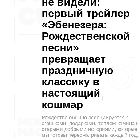
не видели:
первый трейлер
«Эбенезера:
Рождественской
песни»
превращает
праздничную
классику в
настоящий
кошмар
Рождество обычно ассоциируется с
огоньками, подарками, теплом камина 
старыми добрыми историями, которые
мы готовы пересматривать каждый год