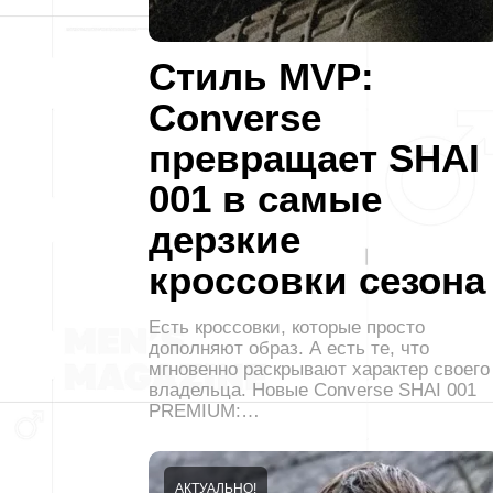
Стиль MVP:
Converse
превращает SHAI
001 в самые
дерзкие
кроссовки сезона
Есть кроссовки, которые просто
дополняют образ. А есть те, что
мгновенно раскрывают характер своего
владельца. Новые Converse SHAI 001
PREMIUM:…
АКТУАЛЬНО!