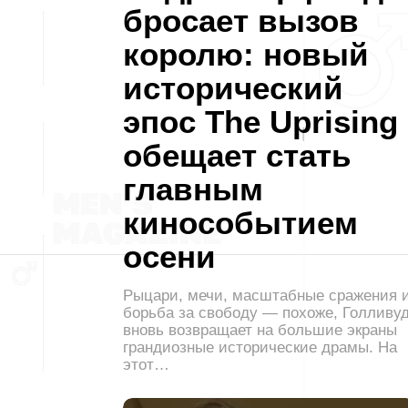
бросает вызов
королю: новый
исторический
эпос The Uprising
обещает стать
главным
кинособытием
осени
Рыцари, мечи, масштабные сражения 
борьба за свободу — похоже, Голливу
вновь возвращает на большие экраны
грандиозные исторические драмы. На
этот…