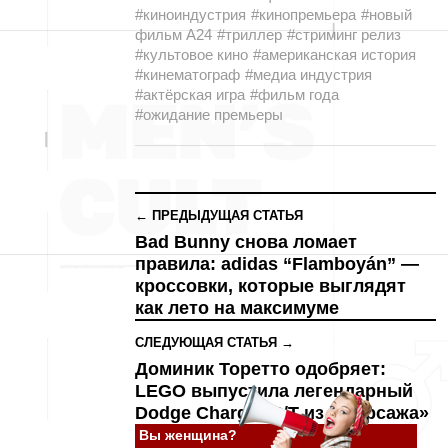
#киноиндустрия
#кинопремьера
#новый
фильм A24
#триллер
#стриминг релиз
#культовое кино
#американская история
#кинематограф
#медиа индустрия
#актёрская игра
#фильм года
#ожидание премьеры
← ПРЕДЫДУЩАЯ СТАТЬЯ
Bad Bunny снова ломает
правила: adidas “Flamboyán” —
кроссовки, которые выглядят
как лето на максимуме
СЛЕДУЮЩАЯ СТАТЬЯ →
Доминик Торетто одобряет:
LEGO выпустила легендарный
Dodge Charger R/T из «Форсажа»
Вы женщина?