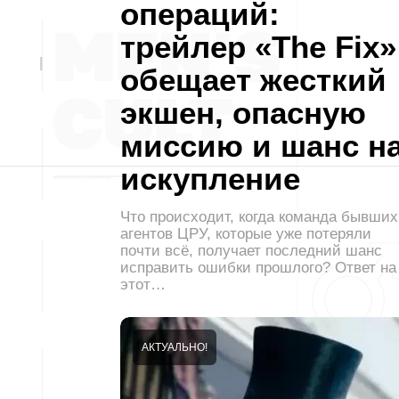
операций:
трейлер «The Fix»
обещает жесткий
экшен, опасную
миссию и шанс н
искупление
Что происходит, когда команда бывших
агентов ЦРУ, которые уже потеряли
почти всё, получает последний шанс
исправить ошибки прошлого? Ответ на
этот…
АКТУАЛЬНО!