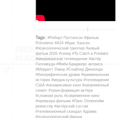
Tags:
#Роберт Паттинсон
#фильм
Primetime
#A24
#Крис Хансен
#психологический триллер
#новый
фильм 2026
#тизер
#To Catch a Predator
#американское телевидение
#актёр
Голливуда
#Фиби Бриджерс актриса
#Мерритт Уивер
#Скайлер Джизондо
#биографическая драма
#криминальная
история
#медиа культура
#телевидение
США
#независимое кино
#напряжённый
сюжет
#трансформация актёра
#сложная роль
#современное кино
#премьера фильма
#Ланс Оппенгейм
режиссёр
#актёрский состав
#телевизионный скандал
#драма
#психологический фильм