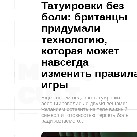
Татуировки без
боли: британцы
придумали
технологию,
которая может
навсегда
изменить правил
игры
Еще совсем недавно татуировки
ассоциировались с двумя вещами:
желанием оставить на теле важный
символ и готовностью терпеть боль
ради желаемого…