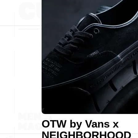
OTW by Vans x
NEIGHBORHOOD