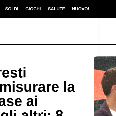
SOLDI
GIOCHI
SALUTE
NUOVO!
esti
 misurare la
base ai
li altri: 8