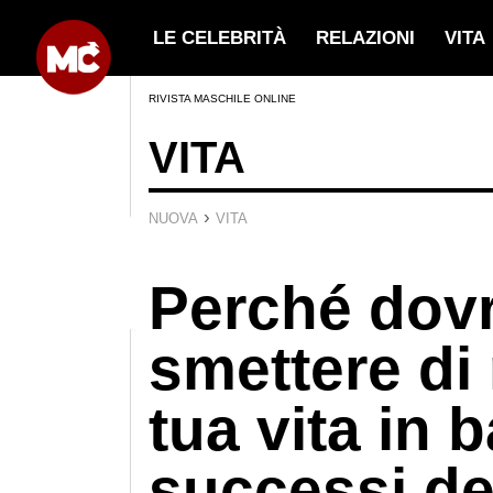
LE CELEBRITÀ
RELAZIONI
VITA
RIVISTA MASCHILE ONLINE
VITA
›
NUOVA
VITA
Perché dovr
smettere di
tua vita in 
successi deg