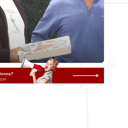
 donna?
 ROXY