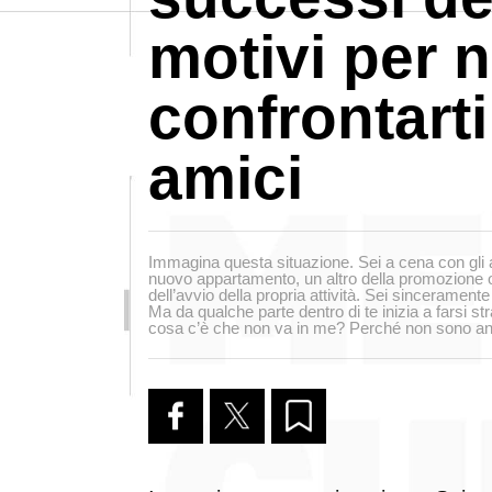
motivi per 
confrontarti
amici
Immagina questa situazione. Sei a cena con gli 
nuovo appartamento, un altro della promozione ot
dell’avvio della propria attività. Sei sinceramente 
Ma da qualche parte dentro di te inizia a farsi s
cosa c’è che non va in me? Perché non sono anc