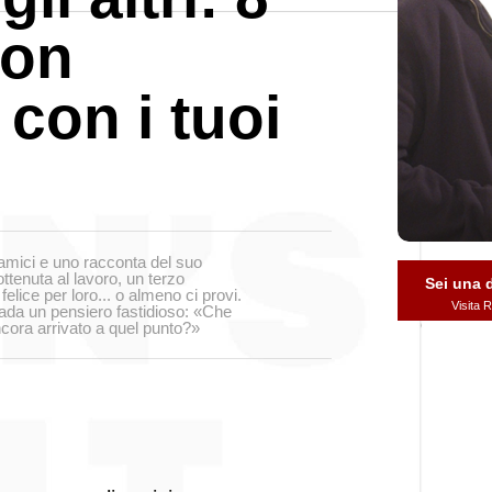
non
 con i tuoi
amici e uno racconta del suo
tenuta al lavoro, un terzo
Sei una
felice per loro... o almeno ci provi.
Visita
trada un pensiero fastidioso: «Che
ora arrivato a quel punto?»