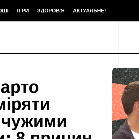
ОШІ
ІГРИ
ЗДОРОВ'Я
АКТУАЛЬНЕ!
варто
міряти
 чужими
: 8 причин