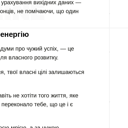
з урахування вихідних даних —
онців, не помічаючи, що один
 енергію
думи про чужий успіх, — це
для власного розвитку.
я, твої власні цілі залишаються
іть не хотіти того життя, яке
 переконало тебе, що це і є
воєю мрією, а за чужою