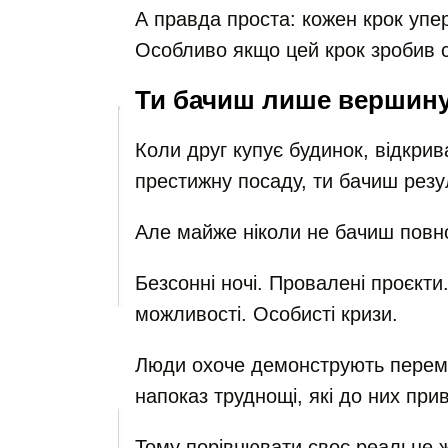
А правда проста: кожен крок упер
Особливо якщо цей крок зробив 
Ти бачиш лише вершину
Коли друг купує будинок, відкрив
престижну посаду, ти бачиш резу
Але майже ніколи не бачиш повної
Безсонні ночі. Провалені проєкти
можливості. Особисті кризи.
Люди охоче демонструють перемо
напоказ труднощі, які до них при
Тому порівнювати своє реальне 