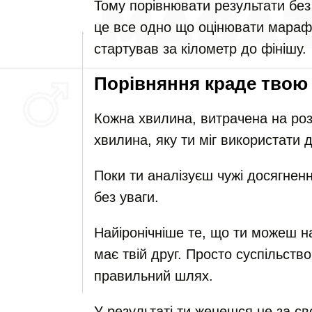
Тому порівнювати результати бе
це все одно що оцінювати мараф
стартував за кілометр до фінішу.
Порівняння краде твою
Кожна хвилина, витрачена на роз
хвилина, яку ти міг використати 
Поки ти аналізуєш чужі досягненн
без уваги.
Найіронічніше те, що ти можеш нав
має твій друг. Просто суспільство
правильний шлях.
У результаті ти женешся не за с