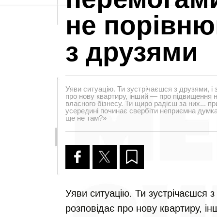
не порівню
з друзями
Уяви ситуацію. Ти зустрічаєшся з друзями, і
про нову квартиру, інший — про підвищення н
власного бізнесу. Ти щиро радієш за них... 
усередині починає свербіти неприємна думка
ще не там?»
Уяви ситуацію. Ти зустрічаєшся з
розповідає про нову квартиру, і