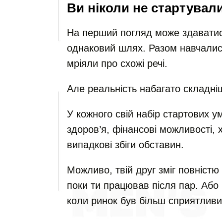
Ви ніколи не стартували 
На перший погляд може здаватис
однаковий шлях. Разом навчалис
мріяли про схожі речі.
Але реальність набагато складні
У кожного свій набір стартових у
здоров’я, фінансові можливості, х
випадкові збіги обставин.
Можливо, твій друг зміг повніст
поки ти працював після пар. Або 
коли ринок був більш сприятливи