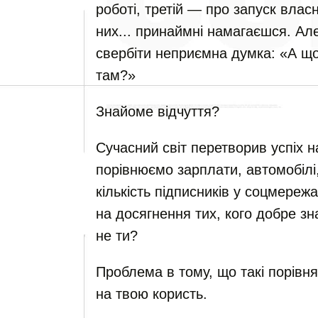
роботі, третій — про запуск влас
них... принаймні намагаєшся. Ал
свербіти неприємна думка: «А що
там?»
Знайоме відчуття?
Сучасний світ перетворив успіх н
порівнюємо зарплати, автомобілі,
кількість підписників у соцмере
на досягнення тих, кого добре зн
не ти?
Проблема в тому, що такі порівн
на твою користь.