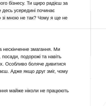
ного бізнесу. Ти щиро радієш за
е десь усередині починає
 зі мною не так? Чому я ще не
а нескінченне змагання. Ми
 посади, подорожі та навіть
жах. Особливо боляче дивитися
аєш. Адже якщо друг зміг, чому
яння майже ніколи не працюють