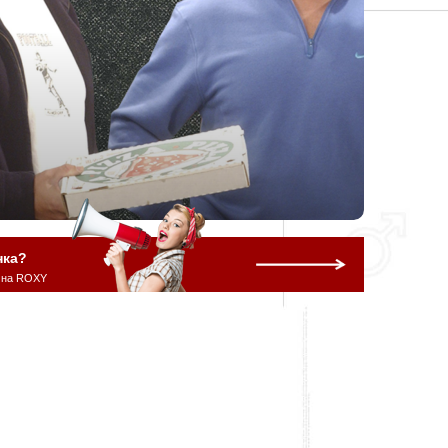
нка?
 на ROXY