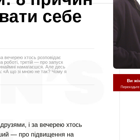
вати себе
 за вечерею хтось розповідає
а роботі, третій — про запуск
принаймні намагаєшся. Але десь
: «А що зі мною не так? Чому я
Ви жі
Переходьте
 друзями, і за вечерею хтось
нший — про підвищення на