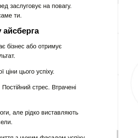
ед заслуговує на повагу.
саме ти.
 айсберга
ає бізнес або отримує
льтат.
 ціни цього успіху.
. Постійний стрес. Втрачені
ги, але рідко виставляють
вели.
життя з чужим фасадом успіху —