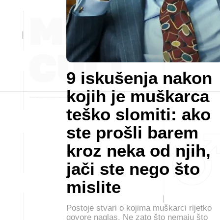
9 iskušenja nakon
kojih je muškarca
teško slomiti: ako
ste prošli barem
kroz neka od njih,
jači ste nego što
mislite
Postoje stvari o kojima muškarci rijetko
govore naglas. Ne zato što nemaju što