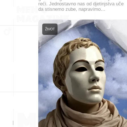
reći. Jednostavno nas od djetinjstva uče
da stisnemo zube, napravimo…
ŽIVOT