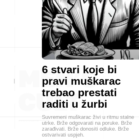
6 stvari koje bi
pravi muškarac
trebao prestati
raditi u žurbi
Suvremeni muškarac živi u ritmu stalne
utrke. Brže odgovarati na poruke. Brže
zarađivati. Brže donositi odluke. Brže
ostvarivati uspjeh.