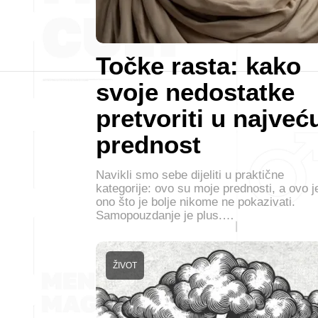
Točke rasta: kako
svoje nedostatke
pretvoriti u najveć
prednost
Navikli smo sebe dijeliti u praktične
kategorije: ovo su moje prednosti, a ovo j
ono što je bolje nikome ne pokazivati.
Samopouzdanje je plus.…
ŽIVOT