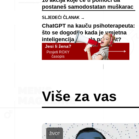
10 akcija koje će ti pomoći da
postaneš samodostatan muškarac
SLJEDEĆI ČLANAK →
ChatGPT na kauču psihoterapeuta:
što se dogodilo kada je umjetna
inteligencija postala pacijent?
Jesi li žena?
Posjeti ROXY
časopis
Više za vas
ŽIVOT