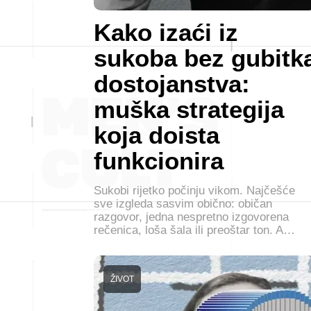
Kako izaći iz
sukoba bez gubitk
dostojanstva:
muška strategija
koja doista
funkcionira
Sukobi rijetko počinju vikom. Najčešće
sve izgleda sasvim obično: običan
razgovor, jedna nespretno izgovorena
rečenica, loša šala ili preoštar ton. A…
ŽIVOT