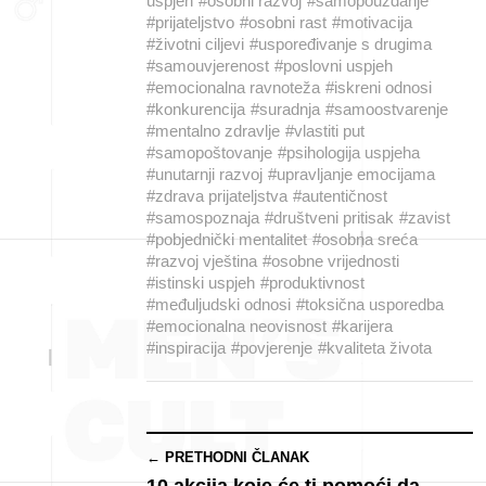
uspjeh
#osobni razvoj
#samopouzdanje
#prijateljstvo
#osobni rast
#motivacija
#životni ciljevi
#uspoređivanje s drugima
#samouvjerenost
#poslovni uspjeh
#emocionalna ravnoteža
#iskreni odnosi
#konkurencija
#suradnja
#samoostvarenje
#mentalno zdravlje
#vlastiti put
#samopoštovanje
#psihologija uspjeha
#unutarnji razvoj
#upravljanje emocijama
#zdrava prijateljstva
#autentičnost
#samospoznaja
#društveni pritisak
#zavist
#pobjednički mentalitet
#osobna sreća
#razvoj vještina
#osobne vrijednosti
#istinski uspjeh
#produktivnost
#međuljudski odnosi
#toksična usporedba
#emocionalna neovisnost
#karijera
#inspiracija
#povjerenje
#kvaliteta života
← PRETHODNI ČLANAK