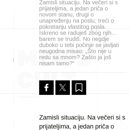
Zamisli situaciju. Na večeri si s
prijateljima, a jedan priča o
novom stanu, drugi o
unapređenju na poslu, treći o
pokretanju vlastitog posla.
Iskreno se raduješ zbog njih...
barem se trudiš. No negdje
duboko u tebi počinje se javljati
neugodna misao: „Što nije u
redu sa mnom? Zašto ja još
nisam tamo?“
Zamisli situaciju. Na večeri si s
prijateljima, a jedan priča o