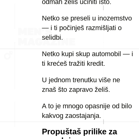
odmah želiš učiniti isto.
Netko se preseli u inozemstvo
— i ti počinješ razmišljati o
selidbi.
Netko kupi skup automobil — i
ti krećeš tražiti kredit.
U jednom trenutku više ne
znaš što zapravo želiš.
A to je mnogo opasnije od bilo
kakvog zaostajanja.
Propuštaš prilike za