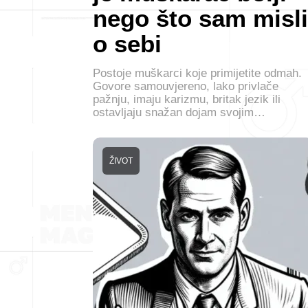
nego što sam misli
o sebi
Postoje muškarci koje primijetite odmah.
Govore samouvjereno, lako privlače
pažnju, imaju karizmu, britak jezik ili
ostavljaju snažan dojam svojim…
ŽIVOT