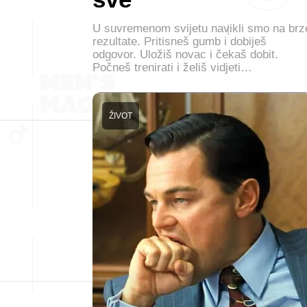
U suvremenom svijetu navikli smo na brz
rezultate. Pritisneš gumb i dobiješ
odgovor. Uložiš novac i čekaš dobit.
Počneš trenirati i želiš vidjeti…
ŽIVOT