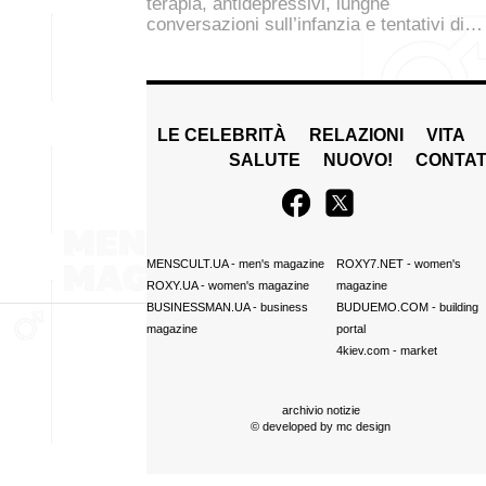
terapia, antidepressivi, lunghe
conversazioni sull’infanzia e tentativi di…
LE CELEBRITÀ
RELAZIONI
VITA
SALUTE
NUOVO!
CONTAT
MENSCULT.UA
- men's magazine
ROXY7.NET
- women's
ROXY.UA
- women's magazine
magazine
BUSINESSMAN.UA
- business
BUDUEMO.COM
- building
magazine
portal
4kiev.com
- market
archivio notizie
© developed by
mc design