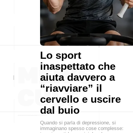
Lo sport
inaspettato che
aiuta davvero a
“riavviare” il
cervello e uscire
dal buio
Quando si parla di depressione, si
immaginano spesso cose complesse: