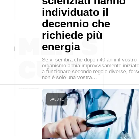
scienziati hanno
individuato il
decennio che
richiede più
energia
Se vi sembra che dopo i 40 anni il vostro
organismo abbia improvvisamente iniziat
a funzionare secondo regole diverse, fors
non è solo una vostra…
SALUTE