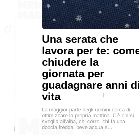
Una serata che
lavora per te: com
chiudere la
giornata per
guadagnare anni d
vita
La maggior parte degli uomini cerca di
ottimizzare la propria mattina. C'è chi si
sveglia all'alba, chi corre, chi fa una
doccia fredda, beve acqua e…