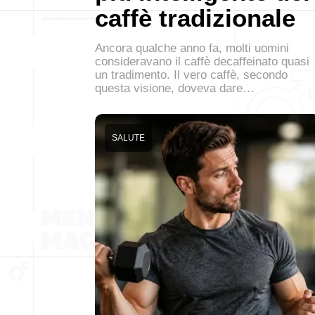
caffè tradizionale
Ancora qualche anno fa, molti uomini
consideravano il caffè decaffeinato quasi
un tradimento. Il vero caffè, secondo
questa visione, doveva dare…
SALUTE