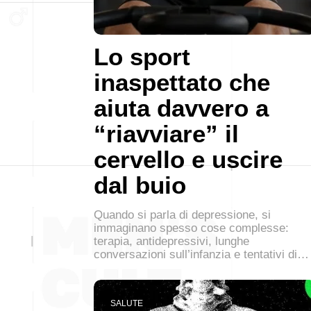
Lo sport
inaspettato che
aiuta davvero a
“riavviare” il
cervello e uscire
dal buio
Quando si parla di depressione, si
immaginano spesso cose complesse:
terapia, antidepressivi, lunghe
conversazioni sull’infanzia e tentativi di…
SALUTE