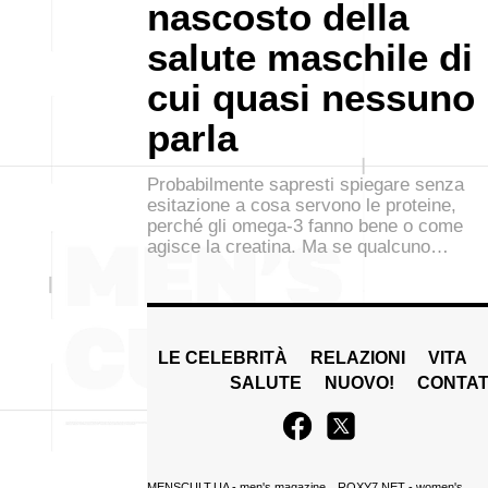
nascosto della
salute maschile di
cui quasi nessuno
parla
Probabilmente sapresti spiegare senza
esitazione a cosa servono le proteine,
perché gli omega-3 fanno bene o come
agisce la creatina. Ma se qualcuno…
LE CELEBRITÀ
RELAZIONI
VITA
SALUTE
NUOVO!
CONTAT
MENSCULT.UA
- men's magazine
ROXY7.NET
- women's