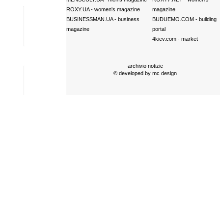
ROXY.UA
- women's magazine
magazine
BUSINESSMAN.UA
- business
BUDUEMO.COM
- building
magazine
portal
4kiev.com
- market
archivio notizie
© developed by
mc design