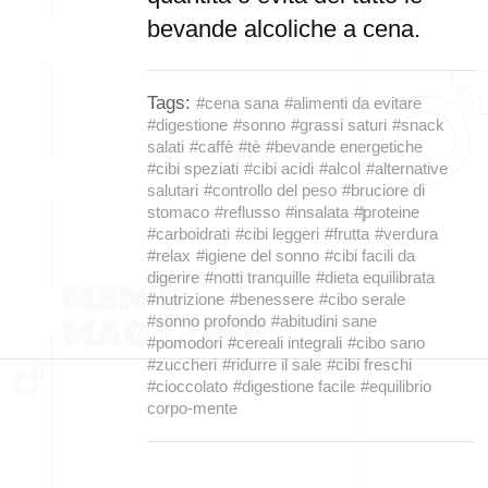
bevande alcoliche a cena.
Tags:
#cena sana
#alimenti da evitare
#digestione
#sonno
#grassi saturi
#snack
salati
#caffè
#tè
#bevande energetiche
#cibi speziati
#cibi acidi
#alcol
#alternative
salutari
#controllo del peso
#bruciore di
stomaco
#reflusso
#insalata
#proteine
#carboidrati
#cibi leggeri
#frutta
#verdura
#relax
#igiene del sonno
#cibi facili da
digerire
#notti tranquille
#dieta equilibrata
#nutrizione
#benessere
#cibo serale
#sonno profondo
#abitudini sane
#pomodori
#cereali integrali
#cibo sano
#zuccheri
#ridurre il sale
#cibi freschi
#cioccolato
#digestione facile
#equilibrio
corpo-mente