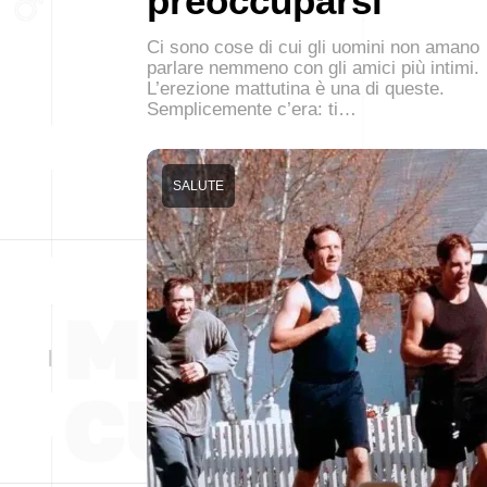
preoccuparsi
Ci sono cose di cui gli uomini non amano
parlare nemmeno con gli amici più intimi.
L’erezione mattutina è una di queste.
Semplicemente c’era: ti…
SALUTE