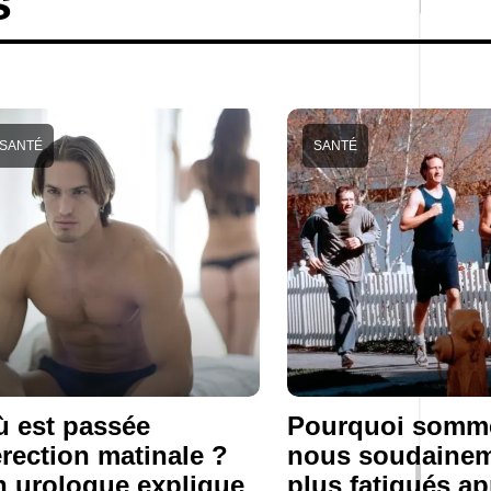
s
SANTÉ
SANTÉ
 est passée
Pourquoi somm
érection matinale ?
nous soudaine
 urologue explique
plus fatigués ap