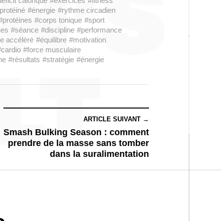
éficit calorique
#exercices
#fitness
 protéiné
#énergie
#rythme circadien
#protéines
#corps tonique
#sport
ies
#séance
#discipline
#performance
e accéléré
#équilibre
#motivation
#cardio
#force musculaire
ne
#résultats
#stratégie
#énergie
ARTICLE SUIVANT →
Smash Bulking Season : comment
prendre de la masse sans tomber
dans la suralimentation