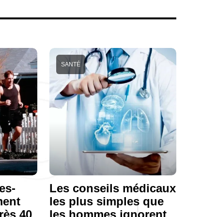
SANTÉ
es-
Les conseils médicaux
ment
les plus simples que
rès 40
les hommes ignorent