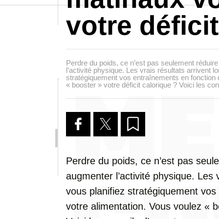
votre défici
Perdre du poids, ce n’est pas seulement réduire 
l’activité physique. Les vrais résultats arrivent l
stratégiquement vos entraînements en fonction 
« booster » votre déficit calorique ? Voici les con
Perdre du poids, ce n’est pas seule
augmenter l’activité physique. Les v
vous planifiez stratégiquement vos
votre alimentation. Vous voulez « bo