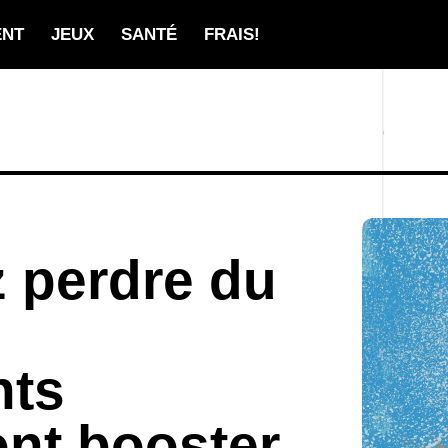
ENT
JEUX
SANTÉ
FRAIS!
 perdre du
s
nts
nt booster