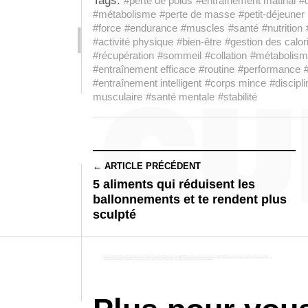
Tags:
#perte de poids
#entraînement matinal
#d
#métabolisme
#perte de masse
#petit-déjeuner
#force
#endurance
#muscles
#santé
#nutrition
#activité physique
#bien-être
#gestion des calor
#récupération
#sommeil
#collation
#métabolism
#entraînement efficace
#routine
#performance
#entraînement intelligent
#corps mince
#discipli
musculaire
#santé mentale
#stabilité
← ARTICLE PRÉCÉDENT
5 aliments qui réduisent les
ballonnements et te rendent plus
sculpté