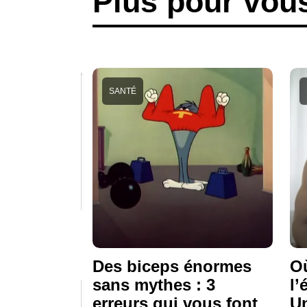
Plus pour vou
SANTÉ
Des biceps énormes
Où
sans mythes : 3
l’
erreurs qui vous font
Un