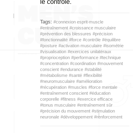
le contrôle.
Tags:
#connexion esprit-muscle
#entraînement
#croissance musculaire
#prévention des blessures
#précision
#fonctionnalité
#force
#contrôle
#équilibre
#posture
#activation musculaire
#isométrie
#visualisation
#exercices unilatéraux
#proprioception
#performance
#technique
#concentration
#coordination
#mouvement
conscient
#endurance
#stabilité
#métabolisme
#santé
#flexibilité
#neuromusculaire
#amélioration
#récupération
#muscles
#force mentale
#entraînement conscient
#éducation
corporelle
#fitness
#exercice efficace
#tonus musculaire
#entraînement sûr
#précision du mouvement
#stimulation
neuronale
#développement
#renforcement