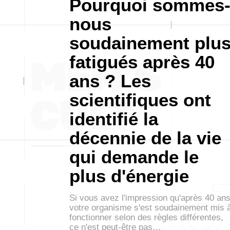
Pourquoi sommes
nous
soudainement plu
fatigués après 40
ans ? Les
scientifiques ont
identifié la
décennie de la vie
qui demande le
plus d'énergie
Si vous avez l'impression qu'après 40 an
votre organisme s'est soudainement mis 
fonctionner selon des règles différentes,
ce n'est peut-être pas…