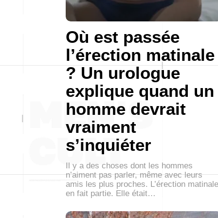
Où est passée
l’érection matinale
? Un urologue
explique quand un
homme devrait
vraiment
s’inquiéter
Il y a des choses dont les hommes
n’aiment pas parler, même avec leurs
amis les plus proches. L’érection matinal
en fait partie. Elle était…