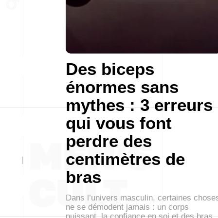
Des biceps
énormes sans
mythes : 3 erreurs
qui vous font
perdre des
centimètres de
bras
Dans l’univers masculin, certaines chose
ne se démodent jamais : un corps
puissant, la confiance en soi et des bras