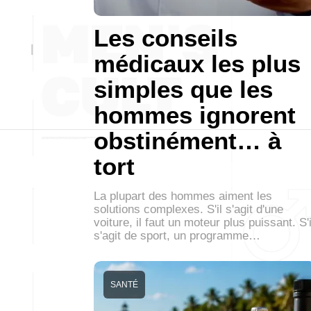
Les conseils
médicaux les plus
simples que les
hommes ignorent
obstinément… à
tort
La plupart des hommes aiment les
solutions complexes. S'il s'agit d'une
voiture, il faut un moteur plus puissant. S'i
s'agit de sport, un programme…
SANTÉ