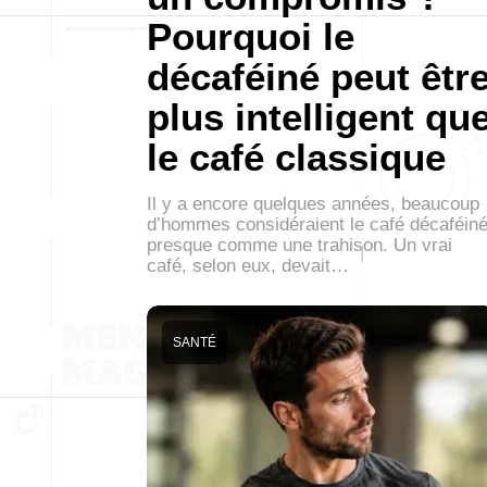
Pourquoi le
décaféiné peut êtr
plus intelligent qu
le café classique
Il y a encore quelques années, beaucoup
d’hommes considéraient le café décaféin
presque comme une trahison. Un vrai
café, selon eux, devait…
SANTÉ