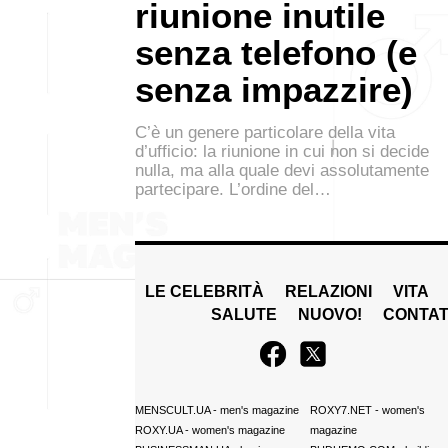
riunione inutile
senza telefono (e
senza impazzire)
C’è un genere particolare della vita
d’ufficio: la riunione in cui non si decide
nulla, ma alla quale devi assolutamente
partecipare. L’ordine del…
LE CELEBRITÀ
RELAZIONI
VITA
SALUTE
NUOVO!
CONTAT
MENSCULT.UA
- men's magazine
ROXY7.NET
- women's
ROXY.UA
- women's magazine
magazine