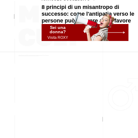
8 principi di un misantropo di
successo: come l'antipatia verso le
persone può lavorare a tuo favore
Sei una
donna?
Visita ROXY