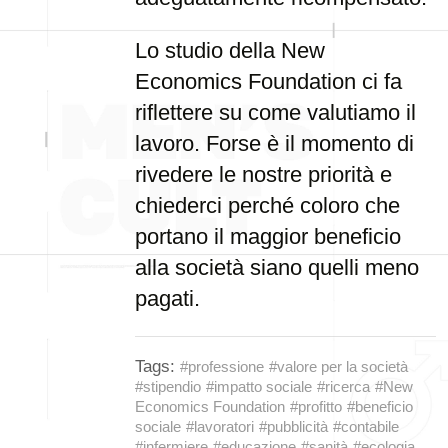
Lo studio della New
Economics Foundation ci fa
riflettere su come valutiamo il
lavoro. Forse è il momento di
rivedere le nostre priorità e
chiederci perché coloro che
portano il maggior beneficio
alla società siano quelli meno
pagati.
Tags:
#professione
#valore per la società
#stipendio
#impatto sociale
#ricerca
#New
Economics Foundation
#profitto
#beneficio
sociale
#lavoratori
#pubblicità
#contabile
#infermiere
#educazione
#sanità
#ecologia