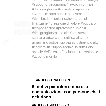
#supporto
#economia
#lavoro informale
#disuguaglianza
#ingiustizia
#posti di
lavoro
#impatto pubblico
#lavoro
#distribuzione della ricchezza
#crisi
finanziarie
#creazione di valore
#pubblico
#responsabilità
#professioni in crisi
#disuguaglianza sociale
#assistenza
sanitaria
#ricerca scientifica
#lavoro
umanitario
#stipendio basso
#stipendio alto
#carriera
#sviluppo sociale
#valutazione
sociale
#efficienza
#sviluppo professionale
#aspetto morale
← ARTICOLO PRECEDENTE
6 motivi per interrompere la
comunicazione con persone che ti
deludono
ARTICOLO SUCCESSIVO →