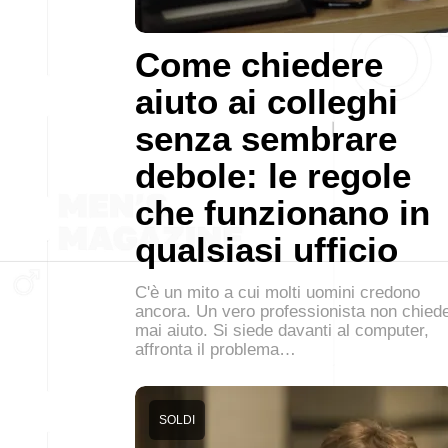
Come chiedere
aiuto ai colleghi
senza sembrare
debole: le regole
che funzionano in
qualsiasi ufficio
C'è un mito a cui molti uomini credono
ancora. Un vero professionista non chied
mai aiuto. Si siede davanti al computer,
affronta il problema…
SOLDI