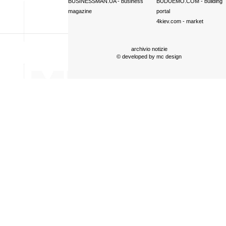
BUSINESSMAN.UA
- business
BUDUEMO.COM
- building
magazine
portal
4kiev.com
- market
archivio notizie
© developed by
mc design