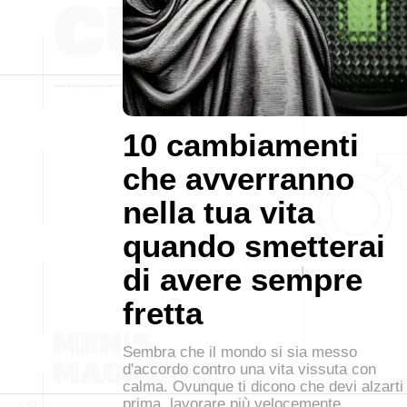
10 cambiamenti
che avverranno
nella tua vita
quando smetterai
di avere sempre
fretta
Sembra che il mondo si sia messo
d'accordo contro una vita vissuta con
calma. Ovunque ti dicono che devi alzarti
prima, lavorare più velocemente,…