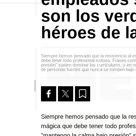
son los ver
héroes de l
Siempre hemos pensado que la resistencia al es
debe tener todo profesional exitoso. Frases co
presión" suelen dominar los currículums, y en
de personas fuertes que nunca se rompen bajo 
Siempre hemos pensado que la resis
mágica que debe tener todo profes
"mantengo la calma bajo presión" s