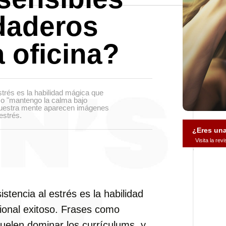
daderos
a oficina?
trés es la habilidad mágica que
mo "mantengo la calma bajo
 nuestra mente aparecen imágenes
estrés.
¿Eres un
Visita la re
tencia al estrés es la habilidad
ional exitoso. Frases como
uelen dominar los currículums, y