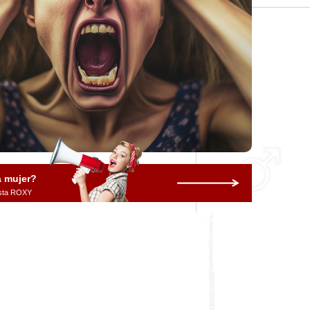
a mujer?
vista ROXY