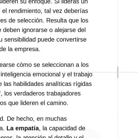
ideren su enfoque. Si lideras un
el rendimiento, tal vez deberías
ales de selección. Resulta que los
 deben ignorarse o alejarse del
u sensibilidad puede convertirse
 de la empresa.
tearse cómo se seleccionan a los
nteligencia emocional y el trabajo
las habilidades analíticas rígidas
", los verdaderos trabajadores
os que lideren el camino.
ad. De hecho, en muchas
za.
La empatía
, la capacidad de
os, la atención al detalle y el