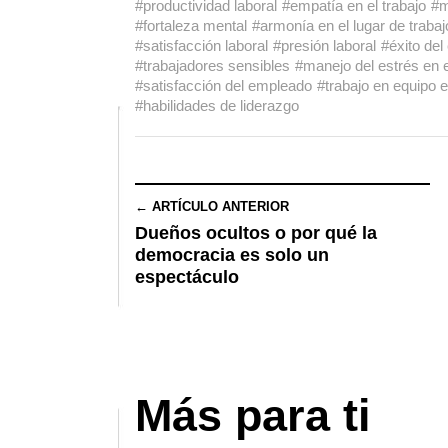
#productividad laboral
#empatía en el trabajo
#m
#fortaleza mental
#armonía en el lugar de trabaj
#satisfacción laboral
#presión laboral
#éxito del
#trabajadores sensibles
#manejo del estrés en e
#satisfacción del empleado
#trabajo en equipo e
#habilidades de liderazgo
← ARTÍCULO ANTERIOR
Dueños ocultos o por qué la
democracia es solo un
espectáculo
Más para ti