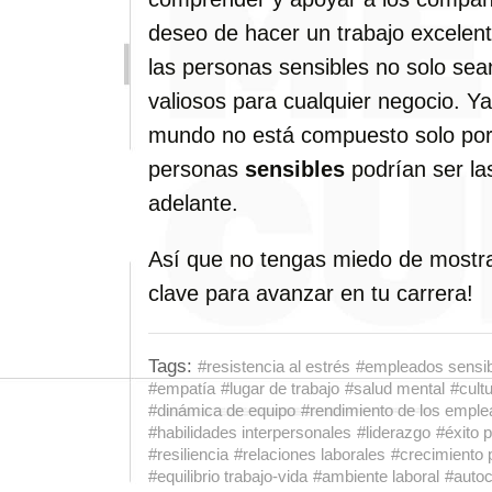
deseo de hacer un trabajo excelen
las personas sensibles no solo se
valiosos para cualquier negocio. Y
mundo no está compuesto solo por 
personas
sensibles
podrían ser la
adelante.
Así que no tengas miedo de mostrar
clave para avanzar en tu carrera!
Tags:
#resistencia al estrés
#empleados sensi
#empatía
#lugar de trabajo
#salud mental
#cultu
#dinámica de equipo
#rendimiento de los empl
#habilidades interpersonales
#liderazgo
#éxito p
#resiliencia
#relaciones laborales
#crecimiento 
#equilibrio trabajo-vida
#ambiente laboral
#autoc