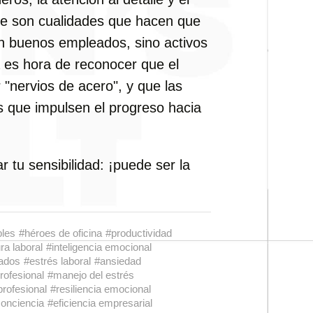
te son cualidades que hacen que
an buenos empleados, sino activos
a es hora de reconocer que el
"nervios de acero", y que las
s que impulsen el progreso hacia
 tu sensibilidad: ¡puede ser la
bles
#héroes de oficina
#productividad
ra laboral
#inteligencia emocional
eados
#estrés laboral
#ansiedad
rofesional
#manejo del estrés
profesional
#resiliencia emocional
onciencia
#eficiencia empresarial