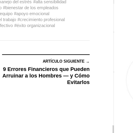
anejo del estrés
#alta sensibilidad
o
#bienestar de los empleados
 equipo
#apoyo emocional
l trabajo
#crecimiento profesional
fectivo
#éxito organizacional
ARTÍCULO SIGUIENTE →
9 Errores Financieros que Pueden
Arruinar a los Hombres — y Cómo
Evitarlos