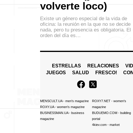
volverte loco)
Existe un género especial de la vida de
oficina: la reunión en la que no se decide
nada, pero tu presencia es obligatoria. El
orden del día es…
ESTRELLAS
RELACIONES
VI
JUEGOS
SALUD
FRESCO!
СO
MENSCULT.UA
- men's magazine
ROXY7.NET
- women's
ROXY.UA
- women's magazine
magazine
BUSINESSMAN.UA
- business
BUDUEMO.COM
- building
magazine
portal
4kiev.com
- market