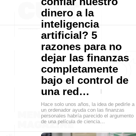
confiar nuestro
dinero a la
inteligencia
artificial? 5
razones para no
dejar las finanzas
completamente
bajo el control de
una red…
Hace solo unos años, la idea de pedirle a
un ordenador ayuda con las finanzas
personales habría parecido el argumento
de una película de ciencia…