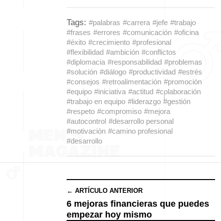
Tags:
#palabras
#carrera
#jefe
#trabajo
#frases
#errores
#comunicación
#oficina
#éxito
#crecimiento
#profesional
#flexibilidad
#ambición
#conflictos
#diplomacia
#responsabilidad
#problemas
#solución
#diálogo
#productividad
#estrés
#consejos
#retroalimentación
#promoción
#equipo
#iniciativa
#actitud
#colaboración
#trabajo en equipo
#liderazgo
#gestión
#respeto
#compromiso
#mejora
#autocontrol
#desarrollo personal
#motivación
#camino profesional
#desarrollo
← ARTÍCULO ANTERIOR
6 mejoras financieras que puedes
empezar hoy mismo