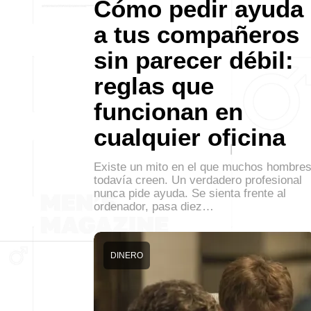
Cómo pedir ayuda
a tus compañeros
sin parecer débil:
reglas que
funcionan en
cualquier oficina
Existe un mito en el que muchos hombre
todavía creen. Un verdadero profesional
nunca pide ayuda. Se sienta frente al
ordenador, pasa diez…
DINERO