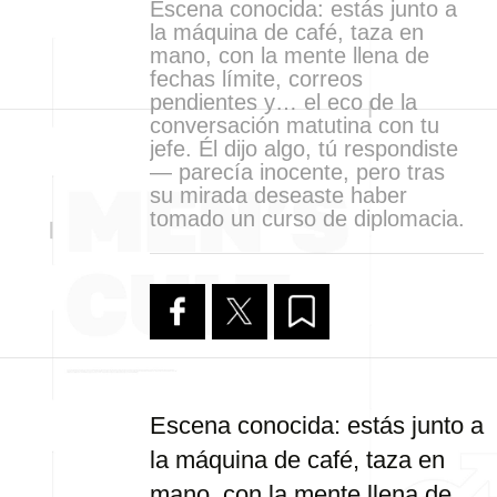
Escena conocida: estás junto a
la máquina de café, taza en
mano, con la mente llena de
fechas límite, correos
pendientes y… el eco de la
conversación matutina con tu
jefe. Él dijo algo, tú respondiste
— parecía inocente, pero tras
su mirada deseaste haber
tomado un curso de diplomacia.
Escena conocida: estás junto a
la máquina de café, taza en
mano, con la mente llena de