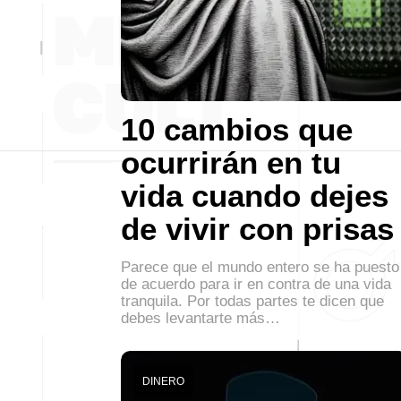
10 cambios que
ocurrirán en tu
vida cuando dejes
de vivir con prisas
Parece que el mundo entero se ha puesto
de acuerdo para ir en contra de una vida
tranquila. Por todas partes te dicen que
debes levantarte más…
DINERO