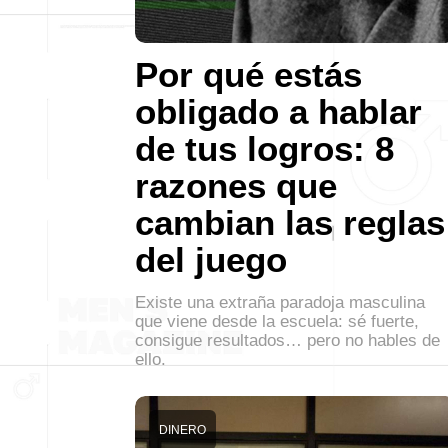
Por qué estás
obligado a hablar
de tus logros: 8
razones que
cambian las reglas
del juego
Existe una extraña paradoja masculina
que viene desde la escuela: sé fuerte,
consigue resultados… pero no hables de
ello.
DINERO