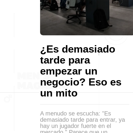
¿Es demasiado
tarde para
empezar un
negocio? Eso es
un mito
A menudo se escucha: "Es
demasiado tarde para entrar, ya
hay un jugador fuerte en el
mercado." Parece que un