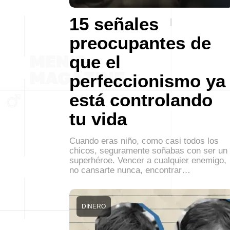
15 señales
preocupantes de
que el
perfeccionismo ya
está controlando
tu vida
Cuando eras niño, como casi todos los
chicos, seguramente soñabas con ser un
superhéroe. Vencer a cualquier enemigo,
no cansarte nunca, encontrar…
DINERO