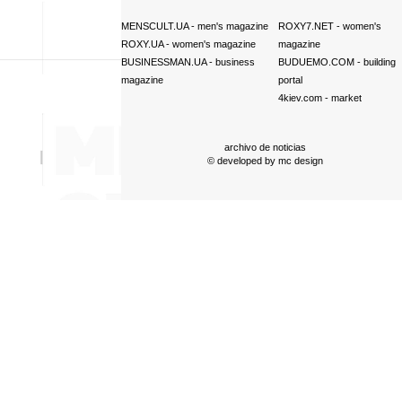
MENSCULT.UA
- men's magazine
ROXY7.NET
- women's
ROXY.UA
- women's magazine
magazine
BUSINESSMAN.UA
- business
BUDUEMO.COM
- building
magazine
portal
4kiev.com
- market
archivo de noticias
© developed by
mc design