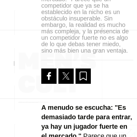
competidor que ya se ha
establecido en la nicho es un
obstáculo insuperable. Sin
embargo, la realidad es mucho
más compleja, y la presencia de
un competidor fuerte no es algo
de lo que debas tener miedo,
sino más bien una gran ventaja.
A menudo se escucha: "Es
demasiado tarde para entrar,
ya hay un jugador fuerte en
el mercado."
Parece que un