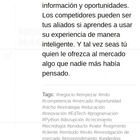
información y oportunidades.
Los competidores pueden ser
tus aliados si aprendes a usar
su experiencia de manera
inteligente. Y tal vez seas tú
quien le ofrezca al mercado
algo que nadie más había
pensado.
Tags:
#negocio
#empezar
#mito
#competencia
#mercado
#oportunidad
#nicho
#estrategia
#educación
#innovación
#EdTech
#programación
#Python
#disrupción
#crecimiento
#tecnología
#producto
#valor
#segmento
#cliente
#embudo
#éxito
#investigación de
mercado
#emprendimiento
#underdog