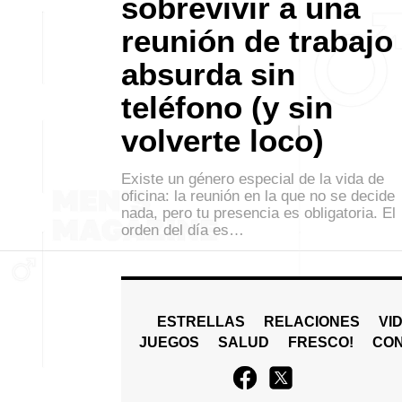
sobrevivir a una
reunión de trabajo
absurda sin
teléfono (y sin
volverte loco)
Existe un género especial de la vida de
oficina: la reunión en la que no se decide
nada, pero tu presencia es obligatoria. El
orden del día es…
ESTRELLAS
RELACIONES
VI
JUEGOS
SALUD
FRESCO!
СO