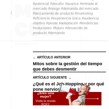
#potencial
#desafío
#avance
#entrada al
mercado
#riesgo
#demanda del mercado
#lanzamiento de producto
#marketing
#eficiencia
#experiencia única
#audiencia
objetivo
#pivote
#adaptación
#tendencias
#soluciones
#futuro
#desarrollo de
producto
#demanda
← ARTÍCULO ANTERIOR
Mitos sobre la gestión del tiempo
que debes desmentir
ARTÍCULO SIGUIENTE →
¿Qué es el Job-Hopping y por qué
pone nerviosos a los jefes?
¿Eres una
mujer?
Visita la revista
ROXY