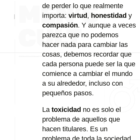
de
perder
lo
que
realmente
importa:
virtud
,
honestidad
y
compasión
.
Y
aunque
a
veces
parezca
que
no
podemos
hacer
nada
para
cambiar
las
cosas,
debemos
recordar
que
cada
persona
puede
ser
la
que
comience
a
cambiar
el
mundo
a
su
alrededor,
incluso
con
pequeños
pasos.
La
toxicidad
no
es
solo
el
problema
de
aquellos
que
hacen
titulares.
Es
un
problema
de
toda
la
sociedad.