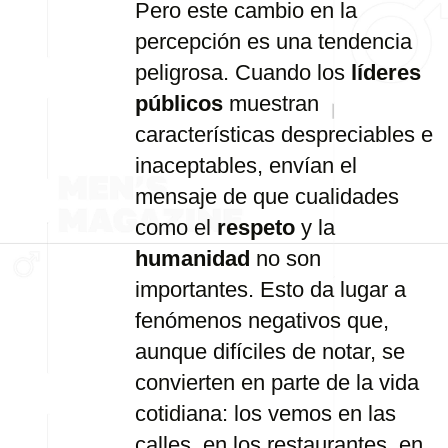
Pero
este
cambio
en
la
percepción
es
una
tendencia
peligrosa.
Cuando
los
líderes
públicos
muestran
características
despreciables
e
inaceptables,
envían
el
mensaje
de
que
cualidades
como
el
respeto
y
la
humanidad
no
son
importantes.
Esto
da
lugar
a
fenómenos
negativos
que,
aunque
difíciles
de
notar,
se
convierten
en
parte
de
la
vida
cotidiana:
los
vemos
en
las
calles,
en
los
restaurantes,
en