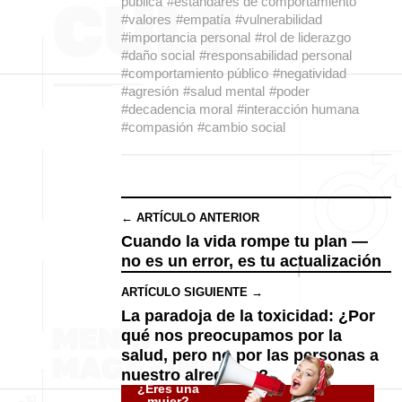
pública
#estándares de comportamiento
#valores
#empatía
#vulnerabilidad
#importancia personal
#rol de liderazgo
#daño social
#responsabilidad personal
#comportamiento público
#negatividad
#agresión
#salud mental
#poder
#decadencia moral
#interacción humana
#compasión
#cambio social
← ARTÍCULO ANTERIOR
Cuando la vida rompe tu plan —
no es un error, es tu actualización
ARTÍCULO SIGUIENTE →
La paradoja de la toxicidad: ¿Por
qué nos preocupamos por la
salud, pero no por las personas a
nuestro alrededor?
¿Eres una
mujer?