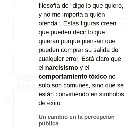
filosofía
de "
digo
lo
que
quiero,
y
no
me
importa
a
quién
ofenda".
Estas
figuras
creen
que
pueden
decir
lo
que
quieran
porque
piensan
que
pueden
comprar
su
salida
de
cualquier
error.
Está
claro
que
el
narcisismo
y
el
comportamiento
tóxico
no
solo
son
comunes,
sino
que
se
están
convirtiendo
en
símbolos
de
éxito.
Un
cambio
en
la
percepción
pública