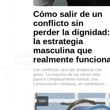
Cómo salir de un
conflicto sin
perder la dignidad:
la estrategia
masculina que
realmente funcion
Los conflictos rara vez empiezan con
gritos. La mayoría de las veces todo
parece completamente normal: una
conversación cotidiana, un comentario…
VIDA