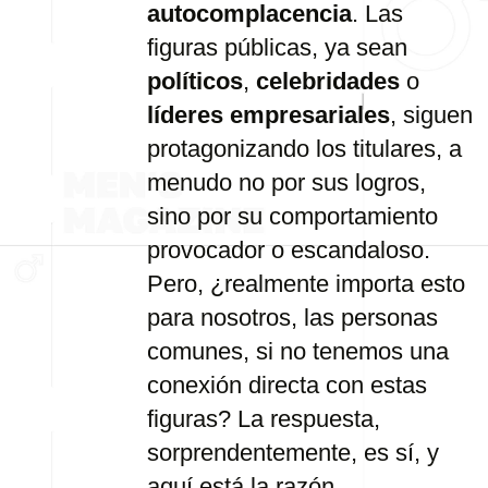
autocomplacencia
.
Las
figuras
públicas,
ya
sean
políticos
,
celebridades
o
líderes
empresariales
,
siguen
protagonizando
los
titulares,
a
menudo
no
por
sus
logros,
sino
por
su
comportamiento
provocador
o
escandaloso.
Pero, ¿
realmente
importa
esto
para
nosotros,
las
personas
comunes,
si
no
tenemos
una
conexión
directa
con
estas
figuras?
La
respuesta,
sorprendentemente,
es
sí,
y
aquí
está
la
razón.