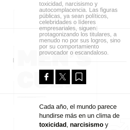
toxicidad, narcisismo y
autocomplacencia. Las figuras
públicas, ya sean políticos,
celebridades o líderes
empresariales, siguen
protagonizando los titulares, a
menudo no por sus logros, sino
por su comportamiento
provocador o escandaloso.
Cada
año,
el
mundo
parece
hundirse
más
en
un
clima
de
toxicidad
,
narcisismo
y