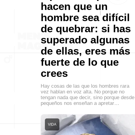
hacen que un
hombre sea difícil
de quebrar: si has
superado algunas
de ellas, eres más
fuerte de lo que
crees
Hay cosas de las que los hombres rara
vez hablan en voz alta. No porque no
tengan nada que decir, sino porque desde
pequeños nos enseñan a apretar…
VIDA