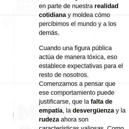
en
parte
de
nuestra
realidad
cotidiana
y
moldea
cómo
percibimos
el
mundo
y
a
los
demás.
Cuando
una
figura
pública
actúa
de
manera
tóxica,
eso
establece
expectativas
para
el
resto
de
nosotros.
Comenzamos
a
pensar
que
ese
comportamiento
puede
justificarse,
que
la
falta
de
empatía
,
la
desvergüenza
y
la
rudeza
ahora
son
características
valiosas.
Como