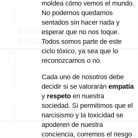
moldea
cómo
vemos
el
mundo.
No
podemos
quedarnos
sentados
sin
hacer
nada
y
esperar
que
no
nos
toque.
Todos
somos
parte
de
este
ciclo
tóxico,
ya
sea
que
lo
reconozcamos
o
no.
Cada
uno
de
nosotros
debe
decidir
si
se
valorarán
empatía
y
respeto
en
nuestra
sociedad.
Si
permitimos
que
el
narcisismo
y
la
toxicidad
se
apoderen
de
nuestra
conciencia,
corremos
el
riesgo