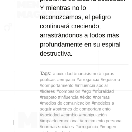
Y
mientras
no
lo
reconozcamos,
el
peligro
continuará
creciendo,
arrastrándonos
a
todos
más
profundamente
en
su
espiral
destructiva.
Tags:
#toxicidad
#narcisismo
#figuras
públicas
#empatía
#arrogancia
#egoísmo
#comportamiento
#influencia social
#líderes
#compasión
#ego
#moralidad
#respeto
#influencia
#éxito
#normas
#medios de comunicación
#modelos a
seguir
#patrones de comportamiento
#sociedad
#cambio
#manipulación
#impacto emocional
#crecimiento personal
#normas sociales
#arrogancia
#imagen