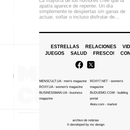
La mayoría de los hombres cree que la
apatía aparece de repente. Un día
simplemente te despiertas sin ganas de
actuar, soñar o incluso disfrutar de…
ESTRELLAS
RELACIONES
VI
JUEGOS
SALUD
FRESCO!
СO
MENSCULT.UA
- men's magazine
ROXY7.NET
- women's
ROXY.UA
- women's magazine
magazine
BUSINESSMAN.UA
- business
BUDUEMO.COM
- building
magazine
portal
4kiev.com
- market
archivo de noticias
© developed by
mc design