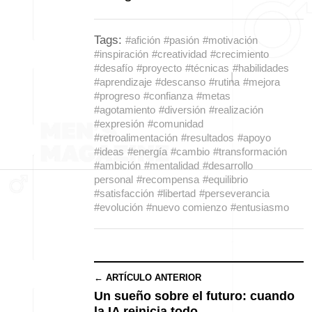
Tags:
#afición
#pasión
#motivación
#inspiración
#creatividad
#crecimiento
#desafío
#proyecto
#técnicas
#habilidades
#aprendizaje
#descanso
#rutina
#mejora
#progreso
#confianza
#metas
#agotamiento
#diversión
#realización
#expresión
#comunidad
#retroalimentación
#resultados
#apoyo
#ideas
#energía
#cambio
#transformación
#ambición
#mentalidad
#desarrollo
personal
#recompensa
#equilibrio
#satisfacción
#libertad
#perseverancia
#evolución
#nuevo comienzo
#entusiasmo
← ARTÍCULO ANTERIOR
Un sueño sobre el futuro: cuando
la IA reinicia todo