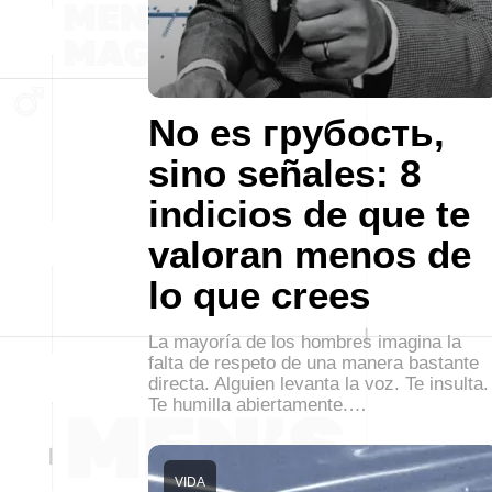
No es грубость,
sino señales: 8
indicios de que te
valoran menos de
lo que crees
La mayoría de los hombres imagina la
falta de respeto de una manera bastante
directa. Alguien levanta la voz. Te insulta.
Te humilla abiertamente.…
VIDA