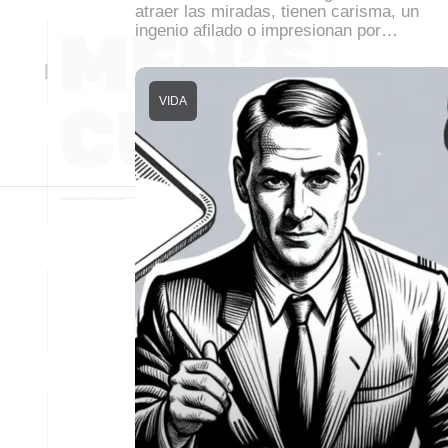
atraer las miradas, tienen carisma, un
ingenio afilado o impresionan por…
VIDA