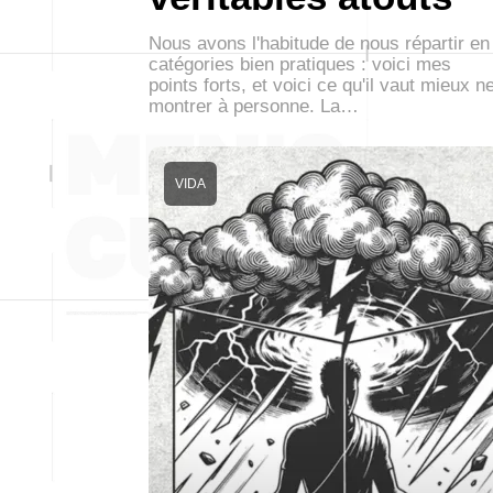
Nous avons l'habitude de nous répartir en
catégories bien pratiques : voici mes
points forts, et voici ce qu'il vaut mieux n
montrer à personne. La…
VIDA