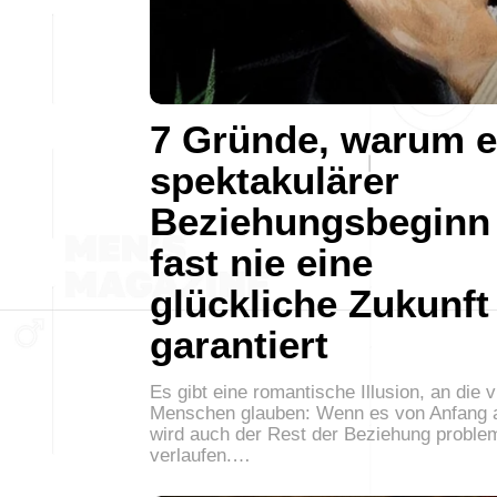
7 Gründe, warum e
spektakulärer
Beziehungsbeginn
fast nie eine
glückliche Zukunft
garantiert
Es gibt eine romantische Illusion, an die v
Menschen glauben: Wenn es von Anfang a
wird auch der Rest der Beziehung proble
verlaufen.…