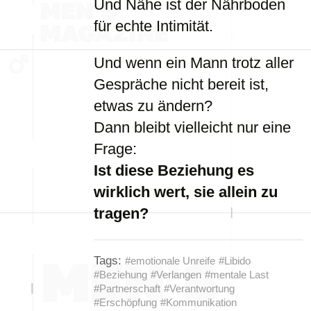
Und Nähe ist der Nährboden
für echte Intimität.
Und wenn ein Mann trotz aller
Gespräche nicht bereit ist,
etwas zu ändern?
Dann bleibt vielleicht nur eine
Frage:
Ist diese Beziehung es
wirklich wert, sie allein zu
tragen?
Tags:
#emotionale Unreife
#Libido
#Beziehung
#Verlangen
#mentale Last
#Partnerschaft
#Verantwortung
#Erschöpfung
#Kommunikation