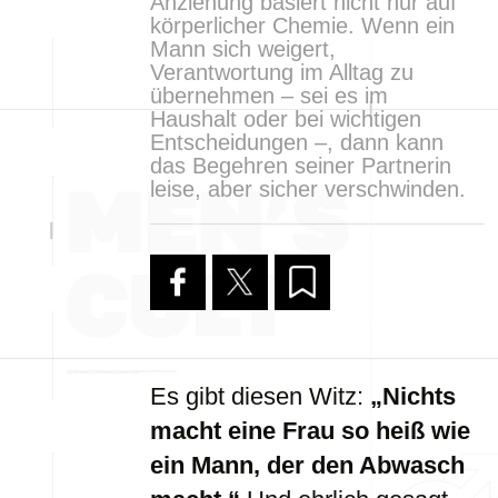
Anziehung basiert nicht nur auf
körperlicher Chemie. Wenn ein
Mann sich weigert,
Verantwortung im Alltag zu
übernehmen – sei es im
Haushalt oder bei wichtigen
Entscheidungen –, dann kann
das Begehren seiner Partnerin
leise, aber sicher verschwinden.
Es gibt diesen Witz:
„Nichts
macht eine Frau so heiß wie
ein Mann, der den Abwasch