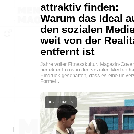
attraktiv finden:
Warum das Ideal a
den sozialen Medi
weit von der Realit
entfernt ist
Jahre voller Fitnesskultur, Magazin-Cove
perfekter Fotos in den sozialen Medien h
Eindruck geschaffen, dass es eine univer
Formel…
BEZIEHUNGEN