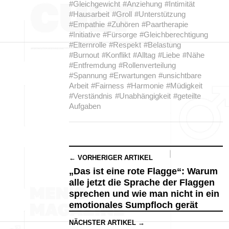
#Gleichgewicht
#Anziehung
#Intimität
#Hausarbeit
#Groll
#Unterstützung
#Empathie
#Zuhören
#Paartherapie
#Initiative
#Fürsorge
#Gleichberechtigung
#Elternrolle
#Respekt
#Belastung
#Burnout
#Konflikt
#Alltag
#Liebe
#Nähe
#Entfremdung
#Rollenverteilung
#Spannung
#Erwartungen
#unsichtbare
Arbeit
#Fairness
#Harmonie
#Müdigkeit
#Verständnis
#Unabhängigkeit
#geteilte
Aufgaben
← VORHERIGER ARTIKEL
„Das ist eine rote Flagge“: Warum
alle jetzt die Sprache der Flaggen
sprechen und wie man nicht in ein
emotionales Sumpfloch gerät
NÄCHSTER ARTIKEL →