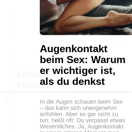
Augenkontakt
beim Sex: Warum
er wichtiger ist,
als du denkst
In die Augen schauen beim Sex
– das kann sich unangenehm
anfühlen. Aber es gar nicht zu
tun, heißt oft: Du verpasst etwas
Wesentliches. Ja, Augenkontakt