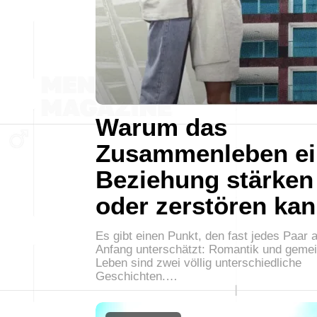
Warum das
Zusammenleben ei
Beziehung stärken
oder zerstören ka
Es gibt einen Punkt, den fast jedes Paar 
Anfang unterschätzt: Romantik und gem
Leben sind zwei völlig unterschiedliche
Geschichten.…