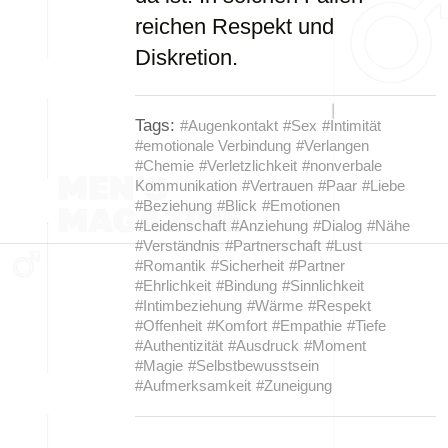
reichen Respekt und
Diskretion.
Tags:
#Augenkontakt
#Sex
#Intimität
#emotionale Verbindung
#Verlangen
#Chemie
#Verletzlichkeit
#nonverbale
Kommunikation
#Vertrauen
#Paar
#Liebe
#Beziehung
#Blick
#Emotionen
#Leidenschaft
#Anziehung
#Dialog
#Nähe
#Verständnis
#Partnerschaft
#Lust
#Romantik
#Sicherheit
#Partner
#Ehrlichkeit
#Bindung
#Sinnlichkeit
#Intimbeziehung
#Wärme
#Respekt
#Offenheit
#Komfort
#Empathie
#Tiefe
#Authentizität
#Ausdruck
#Moment
#Magie
#Selbstbewusstsein
#Aufmerksamkeit
#Zuneigung