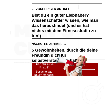
← VORHERIGER ARTIKEL
Bist du ein guter Liebhaber?
Wissenschaftler wissen, wie man
das herausfindet (und es hat
nichts mit dem Fitnessstudio zu
tun!)
NÄCHSTER ARTIKEL →
5 Gewohnheiten, durch die deine
Freundin dich für
selbstverständlich hält
Bist du eine
Frau?
Besuche das
ROXY-Magazin