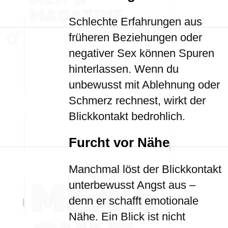
Schlechte Erfahrungen aus
früheren Beziehungen oder
negativer Sex können Spuren
hinterlassen. Wenn du
unbewusst mit Ablehnung oder
Schmerz rechnest, wirkt der
Blickkontakt bedrohlich.
Furcht vor Nähe
Manchmal löst der Blickkontakt
unterbewusst Angst aus –
denn er schafft emotionale
Nähe. Ein Blick ist nicht