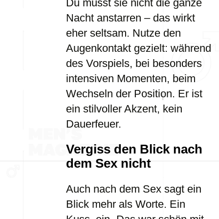
Du musst sie nicht die ganze
Nacht anstarren – das wirkt
eher seltsam. Nutze den
Augenkontakt gezielt: während
des Vorspiels, bei besonders
intensiven Momenten, beim
Wechseln der Position. Er ist
ein stilvoller Akzent, kein
Dauerfeuer.
Vergiss den Blick nach
dem Sex nicht
Auch nach dem Sex sagt ein
Blick mehr als Worte. Ein