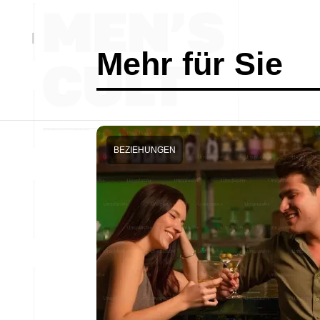
Mehr für Sie
BEZIEHUNGEN