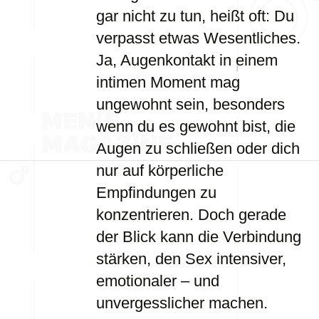
gar nicht zu tun, heißt oft: Du
verpasst etwas Wesentliches.
Ja, Augenkontakt in einem
intimen Moment mag
ungewohnt sein, besonders
wenn du es gewohnt bist, die
Augen zu schließen oder dich
nur auf körperliche
Empfindungen zu
konzentrieren. Doch gerade
der Blick kann die Verbindung
stärken, den Sex intensiver,
emotionaler – und
unvergesslicher machen.