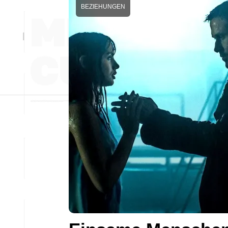
BEZIEHUNGEN