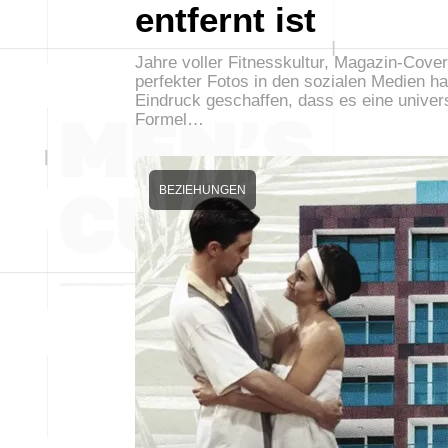
entfernt ist
Jahre voller Fitnesskultur, Magazin-Cove
perfekter Fotos in den sozialen Medien h
Eindruck geschaffen, dass es eine univer
Formel…
BEZIEHUNGEN