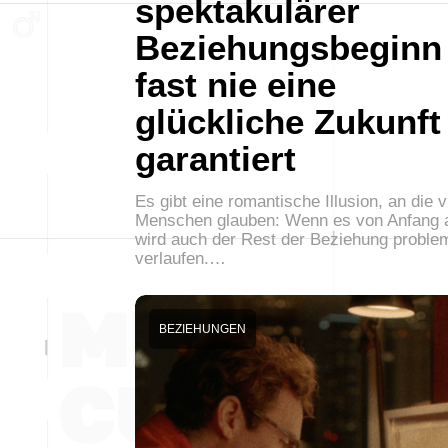
spektakulärer
Beziehungsbeginn
fast nie eine
glückliche Zukunft
garantiert
Es gibt eine romantische Illusion, an die v
Menschen glauben: Wenn es von Anfang a
wird auch der Rest der Beziehung proble
verlaufen.…
BEZIEHUNGEN