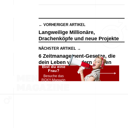
← VORHERIGER ARTIKEL
Langweilige Millionäre,
Drachenköpfe und neue Projekte
NÄCHSTER ARTIKEL →
6 Zeitmanagement-Gesetze, die
dein Leben verändern werden
Bist du eine
Frau?
Besuche das
ROXY-Magazin