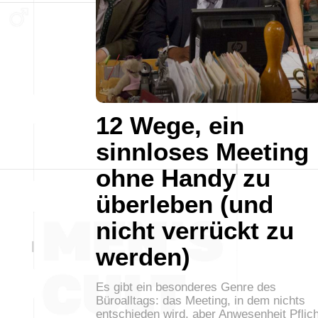
12 Wege, ein
sinnloses Meeting
ohne Handy zu
überleben (und
nicht verrückt zu
werden)
Es gibt ein besonderes Genre des
Büroalltags: das Meeting, in dem nichts
entschieden wird, aber Anwesenheit Pflich