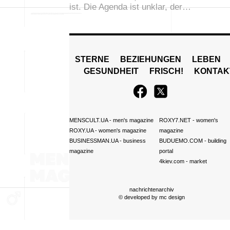
ist. Die Agenda ist unklar, der…
STERNE
BEZIEHUNGEN
LEBEN
GESUNDHEIT
FRISCH!
KONTAK
MENSCULT.UA
- men's magazine
ROXY7.NET
- women's
ROXY.UA
- women's magazine
magazine
BUSINESSMAN.UA
- business
BUDUEMO.COM
- building
magazine
portal
4kiev.com
- market
nachrichtenarchiv
© developed by
mc design