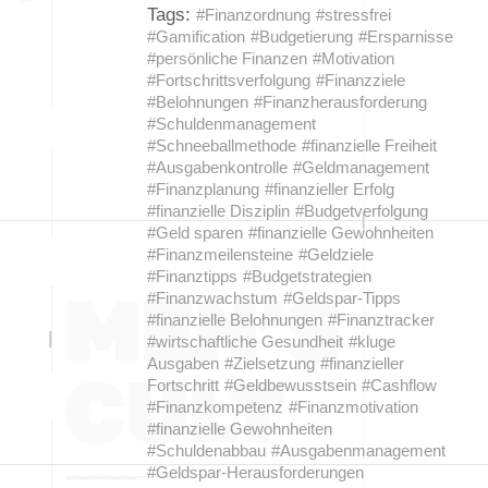
Tags:
#Finanzordnung
#stressfrei
#Gamification
#Budgetierung
#Ersparnisse
#persönliche Finanzen
#Motivation
#Fortschrittsverfolgung
#Finanzziele
#Belohnungen
#Finanzherausforderung
#Schuldenmanagement
#Schneeballmethode
#finanzielle Freiheit
#Ausgabenkontrolle
#Geldmanagement
#Finanzplanung
#finanzieller Erfolg
#finanzielle Disziplin
#Budgetverfolgung
#Geld sparen
#finanzielle Gewohnheiten
#Finanzmeilensteine
#Geldziele
#Finanztipps
#Budgetstrategien
#Finanzwachstum
#Geldspar-Tipps
#finanzielle Belohnungen
#Finanztracker
#wirtschaftliche Gesundheit
#kluge
Ausgaben
#Zielsetzung
#finanzieller
Fortschritt
#Geldbewusstsein
#Cashflow
#Finanzkompetenz
#Finanzmotivation
#finanzielle Gewohnheiten
#Schuldenabbau
#Ausgabenmanagement
#Geldspar-Herausforderungen