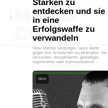
Stärken zu
entdecken und sie
in eine
Erfolgswaffe zu
verwandeln
Viele Männer verbringen Jahre damit,
gegen ihre Schwächen anzukämpfen. Sie
versuchen, disziplinierter, geduldiger,
organisierter oder kommunikativer…
GELD