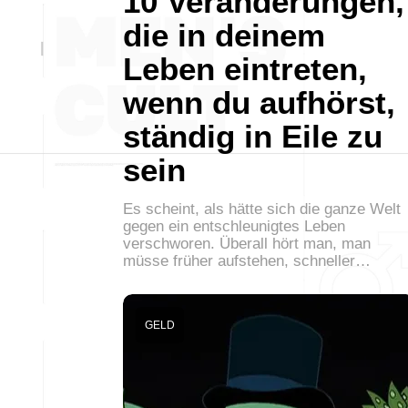
10 Veränderungen,
die in deinem
Leben eintreten,
wenn du aufhörst,
ständig in Eile zu
sein
Es scheint, als hätte sich die ganze Welt
gegen ein entschleunigtes Leben
verschworen. Überall hört man, man
müsse früher aufstehen, schneller…
GELD