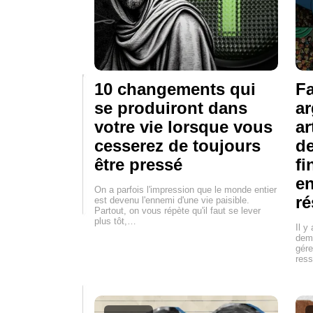
10 changements qui
Fa
se produiront dans
ar
votre vie lorsque vous
ar
cesserez de toujours
de
être pressé
fi
en
On a parfois l'impression que le monde entier
ré
est devenu l'ennemi d'une vie paisible.
Partout, on vous répète qu'il faut se lever
plus tôt,…
Il y
dema
gére
ress