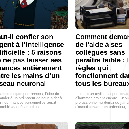
ut-il confier son
Comment dema
gent à l’intelligence
de l'aide à ses
tificielle : 5 raisons
collègues sans
 ne pas laisser ses
paraître faible : 
nances entièrement
règles qui
tre les mains d’un
fonctionnent da
seau neuronal
tous les bureau
 a encore quelques années, l’idée de
Il existe un mythe auquel beau
nder à un ordinateur de nous aider à
d'hommes croient encore. Un vr
r nos finances personnelles aurait
professionnel ne demande jamais
emblé au scénario d’un…
s'assoit devant son ordinateur,