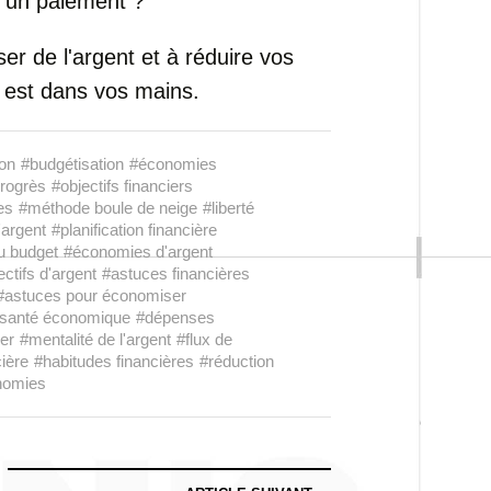
 un paiement ?
ser de l'argent et à réduire vos
 est dans vos mains.
ion
#budgétisation
#économies
progrès
#objectifs financiers
es
#méthode boule de neige
#liberté
'argent
#planification financière
u budget
#économies d'argent
ectifs d'argent
#astuces financières
#astuces pour économiser
santé économique
#dépenses
er
#mentalité de l'argent
#flux de
cière
#habitudes financières
#réduction
nomies