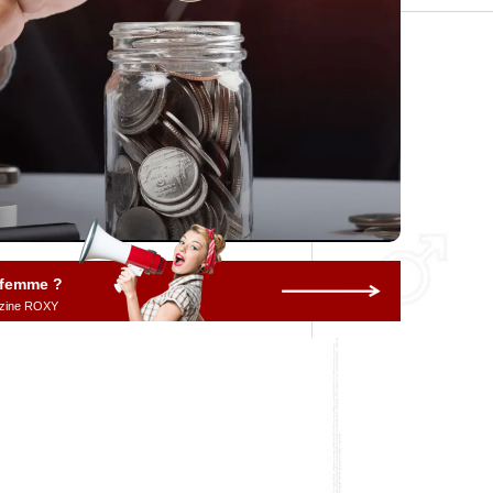
 femme ?
gazine ROXY