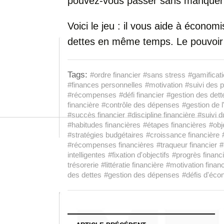
pouvez-vous passer sans manquer
Voici le jeu : il vous aide à économi
dettes en même temps. Le pouvoir
Tags:
#ordre financier
#sans stress
#gamificat
#finances personnelles
#motivation
#suivi des 
#récompenses
#défi financier
#gestion des dett
financière
#contrôle des dépenses
#gestion de l
#succès financier
#discipline financière
#suivi d
#habitudes financières
#étapes financières
#obj
#stratégies budgétaires
#croissance financière
#récompenses financières
#traqueur financier
#
intelligentes
#fixation d'objectifs
#progrès financi
trésorerie
#littératie financière
#motivation finan
des dettes
#gestion des dépenses
#défis d'éco