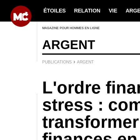
ÉTOILES
RELATION
VIE
ARG
MAGAZINE POUR HOMMES EN LIGNE
ARGENT
›
PUBLICATIONS
ARGENT
L'ordre fin
stress : c
transformer
finances en