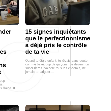
nder
15 signes inquiétants
que le perfectionnisme
a déjà pris le contrôle
les
de ta vie
Quand tu étais enfant, tu rêvais sans doute,
ns
comme beaucoup de garçons, de devenir un
super-héros. Vaincre tous les ennemis, ne
x
jamais te fatiguer,…
coup
ai
 d'aide. Il
…